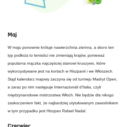
Maj
W maju ponownie króluje nawierzchnia ziemna, a skoro ten
typ podłoża to tenisiści nie zmieniają krajów, ponieważ
popularna mączka najczęściej stanowi kruszywo, które
wykorzystywane jest na kortach w Hiszpanii i we Włoszech.
Stąd kalendarz majowy zaczyna się od turnieju Madryt Open,
a zaraz po nim następuje Internazionali d’Italia, czyli
międzynarodowe mistrzostwa Włoch. Nie będzie dla nikogo
zaskoczeniem fakt, że najbardziej utytułowanym zawodnikiem
w tym przypadku jest Hiszpan Rafael Nadal.
Czerwiec