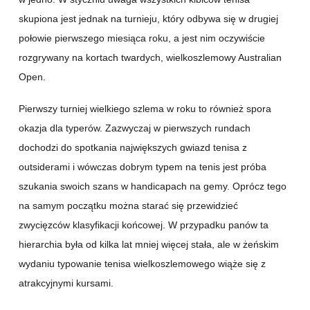
skupiona jest jednak na turnieju, który odbywa się w drugiej
połowie pierwszego miesiąca roku, a jest nim oczywiście
rozgrywany na kortach twardych, wielkoszlemowy Australian
Open.
Pierwszy turniej wielkiego szlema w roku to również spora
okazja dla typerów. Zazwyczaj w pierwszych rundach
dochodzi do spotkania największych gwiazd tenisa z
outsiderami i wówczas dobrym typem na tenis jest próba
szukania swoich szans w handicapach na gemy. Oprócz tego
na samym początku można starać się przewidzieć
zwycięzców klasyfikacji końcowej. W przypadku panów ta
hierarchia była od kilka lat mniej więcej stała, ale w żeńskim
wydaniu typowanie tenisa wielkoszlemowego wiąże się z
atrakcyjnymi kursami.