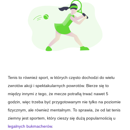
Tenis to również sport, w których często dochodzi do wielu
zwrotów akcji i spektakularnych powrotów. Bierze się to
między innymi z tego, że mecze potrafią trwać nawet 5
godzin, więc trzeba być przygotowanym nie tylko na poziomie
fizycznym, ale również mentalnym. To sprawia, że od lat tenis
ziemny jest sportem, który cieszy się dużą popularnością u
legalnych bukmacherów
.