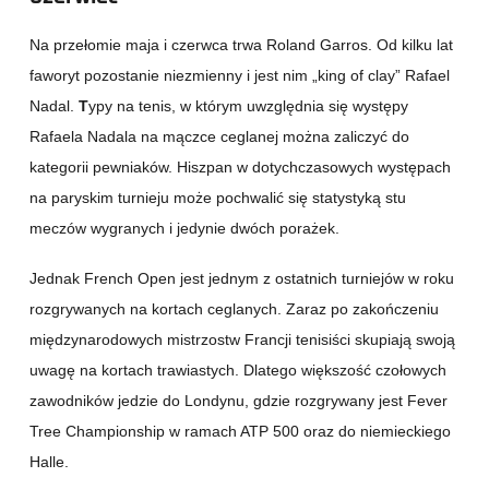
Na przełomie maja i czerwca trwa Roland Garros. Od kilku lat
faworyt pozostanie niezmienny i jest nim „king of clay” Rafael
Nadal.
T
ypy na tenis, w którym uwzględnia się występy
Rafaela Nadala na mączce ceglanej można zaliczyć do
kategorii pewniaków. Hiszpan w dotychczasowych występach
na paryskim turnieju może pochwalić się statystyką stu
meczów wygranych i jedynie dwóch porażek.
Jednak French Open jest jednym z ostatnich turniejów w roku
rozgrywanych na kortach ceglanych. Zaraz po zakończeniu
międzynarodowych mistrzostw Francji tenisiści skupiają swoją
uwagę na kortach trawiastych. Dlatego większość czołowych
zawodników jedzie do Londynu, gdzie rozgrywany jest Fever
Tree Championship w ramach ATP 500 oraz do niemieckiego
Halle.