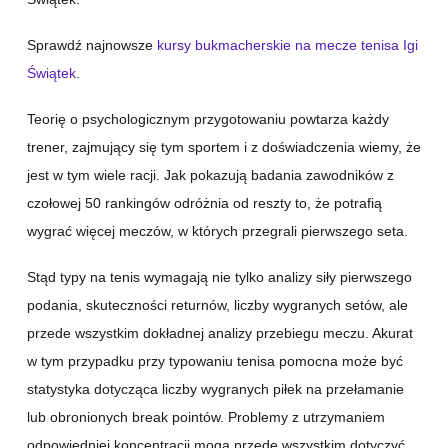
Sprawdź najnowsze
kursy bukmacherskie na mecze tenisa Igi
Świątek
.
Teorię o psychologicznym przygotowaniu powtarza każdy
trener, zajmujący się tym sportem i z doświadczenia wiemy, że
jest w tym wiele racji. Jak pokazują badania zawodników z
czołowej 50 rankingów odróżnia od reszty to, że potrafią
wygrać więcej meczów, w których przegrali pierwszego seta.
Stąd typy na tenis wymagają nie tylko analizy siły pierwszego
podania, skuteczności returnów, liczby wygranych setów, ale
przede wszystkim dokładnej analizy przebiegu meczu. Akurat
w tym przypadku przy typowaniu tenisa pomocna może być
statystyka dotycząca liczby wygranych piłek na przełamanie
lub obronionych break pointów. Problemy z utrzymaniem
odpowiedniej koncentracji mogą przede wszystkim dotyczyć