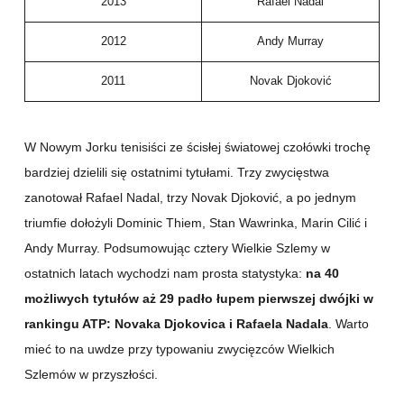
2013
Rafael Nadal
2012
Andy Murray
2011
Novak Djoković
W Nowym Jorku tenisiści ze ścisłej światowej czołówki trochę
bardziej dzielili się ostatnimi tytułami. Trzy zwycięstwa
zanotował Rafael Nadal, trzy Novak Djoković, a po jednym
triumfie dołożyli Dominic Thiem, Stan Wawrinka, Marin Cilić i
Andy Murray. Podsumowując cztery Wielkie Szlemy w
ostatnich latach wychodzi nam prosta statystyka:
na 40
możliwych tytułów aż 29 padło łupem pierwszej dwójki w
rankingu ATP: Novaka Djokovica i Rafaela Nadala
. Warto
mieć to na uwdze przy typowaniu zwycięzców Wielkich
Szlemów w przyszłości.