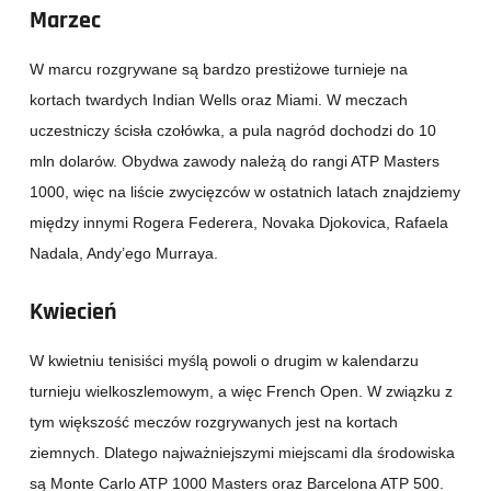
Marzec
W marcu rozgrywane są bardzo prestiżowe turnieje na
kortach twardych Indian Wells oraz Miami. W meczach
uczestniczy ścisła czołówka, a pula nagród dochodzi do 10
mln dolarów. Obydwa zawody należą do rangi ATP Masters
1000, więc na liście zwycięzców w ostatnich latach znajdziemy
między innymi Rogera Federera, Novaka Djokovica, Rafaela
Nadala, Andy’ego Murraya.
Kwiecień
W kwietniu tenisiści myślą powoli o drugim w kalendarzu
turnieju wielkoszlemowym, a więc French Open. W związku z
tym większość meczów rozgrywanych jest na kortach
ziemnych. Dlatego najważniejszymi miejscami dla środowiska
są Monte Carlo ATP 1000 Masters oraz Barcelona ATP 500.