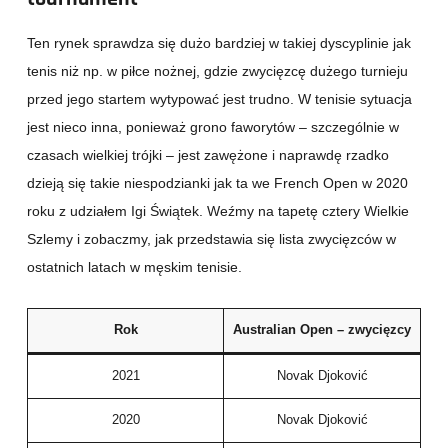
Ten rynek sprawdza się dużo bardziej w takiej dyscyplinie jak
tenis niż np. w piłce nożnej, gdzie zwycięzcę dużego turnieju
przed jego startem wytypować jest trudno. W tenisie sytuacja
jest nieco inna, ponieważ grono faworytów – szczególnie w
czasach wielkiej trójki – jest zawężone i naprawdę rzadko
dzieją się takie niespodzianki jak ta we French Open w 2020
roku z udziałem Igi Świątek. Weźmy na tapetę cztery Wielkie
Szlemy i zobaczmy, jak przedstawia się lista zwycięzców w
ostatnich latach w męskim tenisie.
Rok
Australian Open – zwycięzcy
2021
Novak Djoković
2020
Novak Djoković