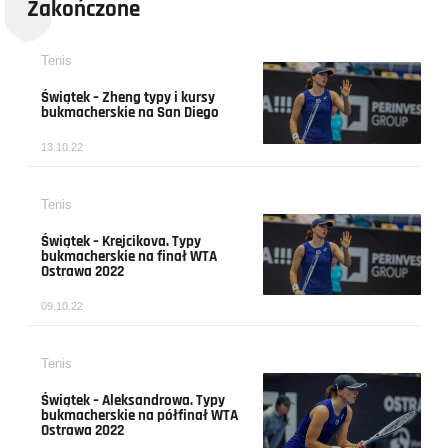
Zakończone
Tenis
Świątek – Zheng typy i kursy
bukmacherskie na San Diego
13.10.22
Tenis
Świątek – Krejcikova. Typy
bukmacherskie na finał WTA
Ostrawa 2022
09.10.22
Tenis
Świątek – Aleksandrowa. Typy
bukmacherskie na półfinał WTA
Ostrawa 2022