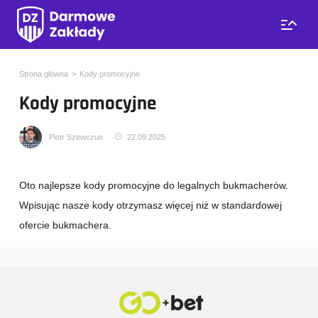
Strona główna
Kody promocyjne
Kody promocyjne
Piotr Szewczun
22.09.2025
Oto najlepsze kody promocyjne do legalnych bukmacherów.
Wpisując nasze kody otrzymasz więcej niż w standardowej
ofercie bukmachera.