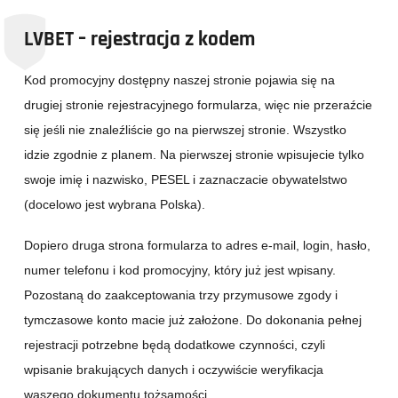
LVBET – rejestracja z kodem
Kod promocyjny dostępny naszej stronie pojawia się na
drugiej stronie rejestracyjnego formularza, więc nie przeraźcie
się jeśli nie znaleźliście go na pierwszej stronie. Wszystko
idzie zgodnie z planem. Na pierwszej stronie wpisujecie tylko
swoje imię i nazwisko, PESEL i zaznaczacie obywatelstwo
(docelowo jest wybrana Polska).
Dopiero druga strona formularza to adres e-mail, login, hasło,
numer telefonu i kod promocyjny, który już jest wpisany.
Pozostaną do zaakceptowania trzy przymusowe zgody i
tymczasowe konto macie już założone. Do dokonania pełnej
rejestracji potrzebne będą dodatkowe czynności, czyli
wpisanie brakujących danych i oczywiście weryfikacja
waszego dokumentu tożsamości.