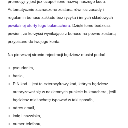
promocyjny jest już uzupełnione nazwą naszego kodu.
Automatycznie zaznaczone zostaną również zasady i
regulamin bonusu zakładu bez ryzyka i innych składowych
powitalnej oferty tego bukmachera
. Dzięki temu będziesz
pewien, że korzyści wynikające z bonusu na pewno zostaną
przypisane do twojego konta.
Na pierwszej stronie rejestracji będziesz musiał podać:
pseudonim,
hasło,
PIN kod – jest to czterocyfrowy kod, którym będziesz
autoryzował się w naziemnych punkcie bukmachera, jeśli
będziesz miał ochotę typować w taki sposób,
adres email,
imię i nazwisko,
numer telefonu,