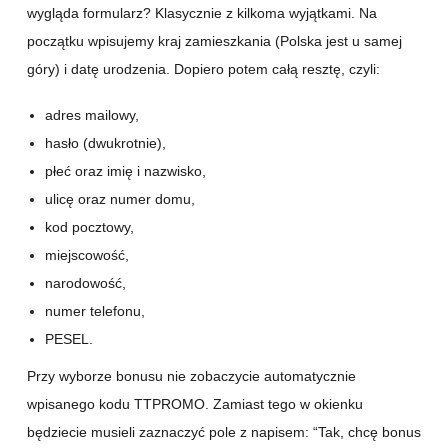
wygląda formularz? Klasycznie z kilkoma wyjątkami. Na
początku wpisujemy kraj zamieszkania (Polska jest u samej
góry) i datę urodzenia. Dopiero potem całą resztę, czyli:
adres mailowy,
hasło (dwukrotnie),
płeć oraz imię i nazwisko,
ulicę oraz numer domu,
kod pocztowy,
miejscowość,
narodowość,
numer telefonu,
PESEL.
Przy wyborze bonusu nie zobaczycie automatycznie
wpisanego kodu TTPROMO. Zamiast tego w okienku
będziecie musieli zaznaczyć pole z napisem: “Tak, chcę bonus