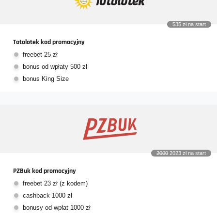
535 zł na start
Totolotek kod promocyjny
freebet 25 zł
bonus od wpłaty 500 zł
bonus King Size
2000
2023 zł na start
PZBuk kod promocyjny
freebet 23 zł (z kodem)
cashback 1000 zł
bonusy od wpłat 1000 zł