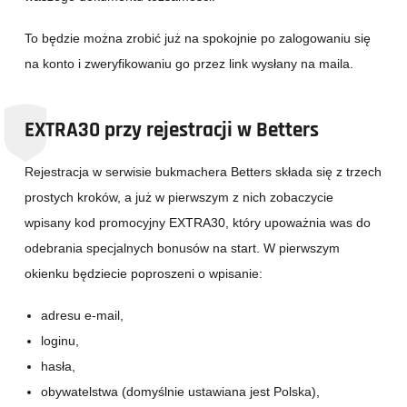
To będzie można zrobić już na spokojnie po zalogowaniu się
na konto i zweryfikowaniu go przez link wysłany na maila.
EXTRA30 przy rejestracji w Betters
Rejestracja w serwisie bukmachera Betters składa się z trzech
prostych kroków, a już w pierwszym z nich zobaczycie
wpisany kod promocyjny EXTRA30, który upoważnia was do
odebrania specjalnych bonusów na start. W pierwszym
okienku będziecie poproszeni o wpisanie:
adresu e-mail,
loginu,
hasła,
obywatelstwa (domyślnie ustawiana jest Polska),