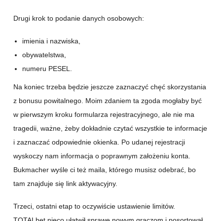
Drugi krok to podanie danych osobowych:
imienia i nazwiska,
obywatelstwa,
numeru PESEL.
Na koniec trzeba będzie jeszcze zaznaczyć chęć skorzystania
z bonusu powitalnego. Moim zdaniem ta zgoda mogłaby być
w pierwszym kroku formularza rejestracyjnego, ale nie ma
tragedii, ważne, żeby dokładnie czytać wszystkie te informacje
i zaznaczać odpowiednie okienka. Po udanej rejestracji
wyskoczy nam informacja o poprawnym założeniu konta.
Bukmacher wyśle ci też maila, którego musisz odebrać, bo
tam znajduje się link aktywacyjny.
Trzeci, ostatni etap to oczywiście ustawienie limitów.
TOTALbet nieco ułatwił sprawę nowym graczom i posortował