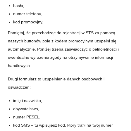
hasło,
numer telefonu,
kod promocyjny.
Pamiętaj, że przechodząc do rejestracji w STS za pomocą
naszych buttonów pole z kodem promocyjnym uzupełni się
automatycznie. Poniżej trzeba zaświadczyć o pełnoletności i
ewentualne wyrażenie zgody na otrzymywanie informacji
handlowych.
Drugi formularz to uzupełnienie danych osobowych i
oświadczeń:
imię i nazwisko,
obywatelstwo,
numer PESEL,
kod SMS – tu wpisujesz kod, który trafił na twój numer