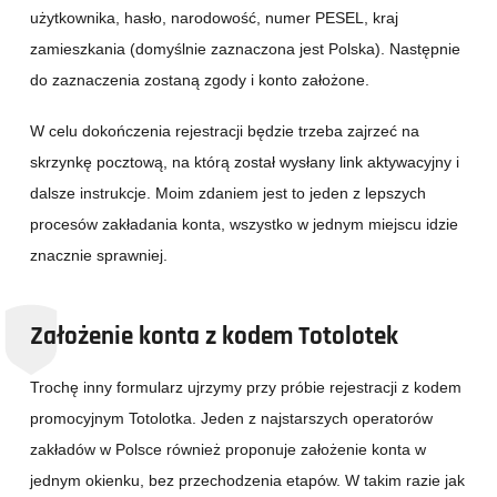
użytkownika, hasło, narodowość, numer PESEL, kraj
zamieszkania (domyślnie zaznaczona jest Polska). Następnie
do zaznaczenia zostaną zgody i konto założone.
W celu dokończenia rejestracji będzie trzeba zajrzeć na
skrzynkę pocztową, na którą został wysłany link aktywacyjny i
dalsze instrukcje. Moim zdaniem jest to jeden z lepszych
procesów zakładania konta, wszystko w jednym miejscu idzie
znacznie sprawniej.
Założenie konta z kodem Totolotek
Trochę inny formularz ujrzymy przy próbie rejestracji z kodem
promocyjnym Totolotka. Jeden z najstarszych operatorów
zakładów w Polsce również proponuje założenie konta w
jednym okienku, bez przechodzenia etapów. W takim razie jak