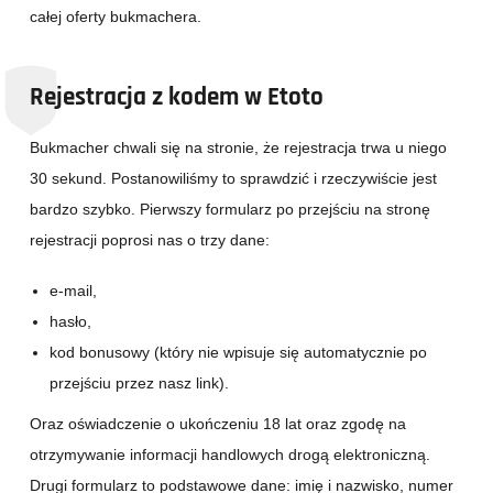
całej oferty bukmachera.
Rejestracja z kodem w Etoto
Bukmacher chwali się na stronie, że rejestracja trwa u niego
30 sekund. Postanowiliśmy to sprawdzić i rzeczywiście jest
bardzo szybko. Pierwszy formularz po przejściu na stronę
rejestracji poprosi nas o trzy dane:
e-mail,
hasło,
kod bonusowy (który nie wpisuje się automatycznie po
przejściu przez nasz link).
Oraz oświadczenie o ukończeniu 18 lat oraz zgodę na
otrzymywanie informacji handlowych drogą elektroniczną.
Drugi formularz to podstawowe dane: imię i nazwisko, numer