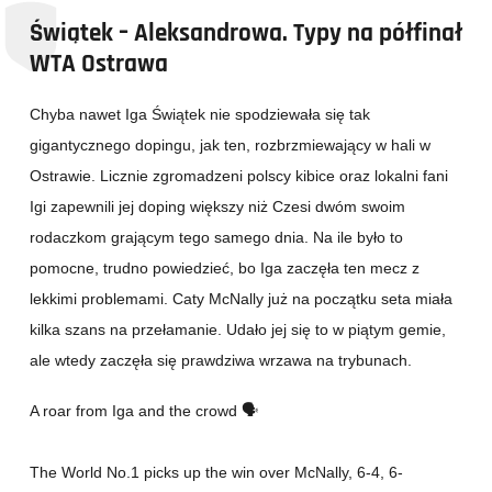
Świątek – Aleksandrowa. Typy na półfinał
WTA Ostrawa
Chyba nawet Iga Świątek nie spodziewała się tak
gigantycznego dopingu, jak ten, rozbrzmiewający w hali w
Ostrawie. Licznie zgromadzeni polscy kibice oraz lokalni fani
Igi zapewnili jej doping większy niż Czesi dwóm swoim
rodaczkom grającym tego samego dnia. Na ile było to
pomocne, trudno powiedzieć, bo Iga zaczęła ten mecz z
lekkimi problemami. Caty McNally już na początku seta miała
kilka szans na przełamanie. Udało jej się to w piątym gemie,
ale wtedy zaczęła się prawdziwa wrzawa na trybunach.
A roar from Iga and the crowd 🗣️
The World No.1 picks up the win over McNally, 6-4, 6-