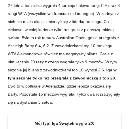
27-letnia tenisistka wygrała 4 turnieje halowe rangi ITF oraz 3
rangi WTA (wszystkie we francuskim Limonges). W żadnym z
nich nie miała okazji zmierzyć się z liderką rankingu. Co
ciekawe, w całej karierze tylko raz grała z pierwszą rakietą
świata. Było to rok temu w Australian Open, gdzie przegrała z
Ashleigh Barty 6:4, 6:2. Z zawodniczkami top 10 rankingu
WTA Aleksandrowa również ma negatywny bilans. Grała z
nimi łącznie 29 razy z czego wygrała tylko 9 meczów. W tym
sezonie jej bilans z zawodniczkami top 10 wynosi 2:6.
Iga w
tym sezonie tylko raz przegrała z zawodniczką z top 20
.
Było to w półfinale w Adelajdzie, gdzie lepsza okazała się
Barty. Pozostałe 16 meczów wygrała. Tylko dwa rozstrzygnęły
się na dystansie 3 setów.
Mój typ:
Iga Świątek wygra 2:0