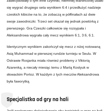
zadecydowały o tym inne czynniki, niemniej Martincovej udało
się wygrać drugiego seta wynikiem 6:4 i przedłużyć nadzieje
czeskich kibiców na to, że zobaczą w półfinałach aż dwie
swoje zawodniczki. Trzeci set okazał się jednak powtórką z
pierwszego. Gra Czeszki całkowicie się rozsypała i
Aleksandrowa wygrała cały mecz wynikiem 6:1, 3:6, 6:1.
Identycznym wynikiem zakończył się mecz z niżej notowaną
Asią Muhammad w pierwszej rundzie turnieju w Seulu. W
Ostrawie Rosjanka miała również problemy z Viktorią
Azarenką, a niecały miesiąc temu z Martą Kostyuk w
słowackim Portoz. W każdym z tych meczów Aleksandrowa
była faworytką.
Specjalistka od gry na hali
Jeśli porównamy doświadczenie obu tenisistek w grze na hali,