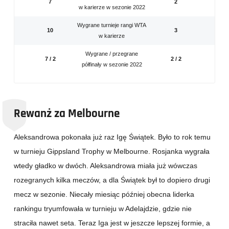
7
2
w karierze w sezonie 2022
Wygrane turnieje rangi WTA
10
3
w karierze
Wygrane / przegrane
7 / 2
2 / 2
półfinały w sezonie 2022
Rewanż za Melbourne
Aleksandrowa pokonała już raz Igę Świątek. Było to rok temu
w turnieju Gippsland Trophy w Melbourne. Rosjanka wygrała
wtedy gładko w dwóch. Aleksandrowa miała już wówczas
rozegranych kilka meczów, a dla Świątek był to dopiero drugi
mecz w sezonie. Niecały miesiąc później obecna liderka
rankingu tryumfowała w turnieju w Adelajdzie, gdzie nie
straciła nawet seta. Teraz Iga jest w jeszcze lepszej formie, a