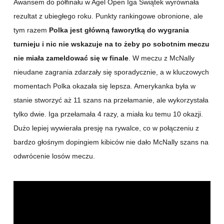
Awansem do półfinału w Agel Open Iga Świątek wyrównała
rezultat z ubiegłego roku. Punkty rankingowe obronione, ale
tym razem
Polka jest główną faworytką do wygrania
turnieju i nic nie wskazuje na to żeby po sobotnim meczu
nie miała zameldować się w finale
. W meczu z McNally
nieudane zagrania zdarzały się sporadycznie, a w kluczowych
momentach Polka okazała się lepsza. Amerykanka była w
stanie stworzyć aż 11 szans na przełamanie, ale wykorzystała
tylko dwie. Iga przełamała 4 razy, a miała ku temu 10 okazji.
Dużo lepiej wywierała presję na rywalce, co w połączeniu z
bardzo głośnym dopingiem kibiców nie dało McNally szans na
odwrócenie losów meczu.