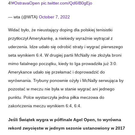
4!
#OstravaOpen
pic.twitter.com/Qd6IB0gEjo
— wta (@WTA)
October 7, 2022
Widać było, że nieustający doping dla polskiej tenisistki
przytłoczył Amerykankę, a niekiedy wyraźnie wytrącał z
uderzenia. Idze udało się odrobić straty i wygrać pierwszego
seta wynikiem 6:4. W drugiej partii McNally nie złożyła broni
mimo fatalnego początku, kiedy to Iga prowadziła już 3:0.
Amerykance udało się przełamać i doprowadzić do
wyrównania. Trybuny ponownie ożyły i McNally serwująca by
pozostać w meczu nie była w stanie wygrać ani jednego
punktu. Polce wystarczyła jedna piłka meczowa do
zakończenia meczu wynikiem 6:4, 6:4.
Jeśli Świątek wygra w półfinale Agel Open, to wyrówna
rekord zwycięstw w jednym sezonie ustanowiony w 2017