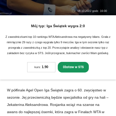
08.10.2022 godz. 16:00
400mm.pl
Mój typ:
Iga Świątek wygra 2:0
Z zawodniczkami top 10 rankingu WTA Aleksandrowa ma negatywny bilans. Grała z
nimi łącznie 29 razy z czego wygrała tylko 9 meczów. Iga w tym sezonie tylko raz
przegrała z zawodniczką z top 20. Przeczytajcie analizę i obstawcie nasz typ z
zakładem bez ryzyka w STS. Jeśli przegracie, bukmacher zwróci Wam gotówkę.
Obstaw w STS
1.90
kurs:
W półfinale Agel Open Iga Świątek zagra o 60. zwycięstwo w
sezonie. Jej przeciwniczką będzie specjalistka od gry na hali –
Jekaterina Aleksandrowa. Rosjanka wciąż ma szanse na
awans do najlepszej ósemki, która zagra w Finałach WTA w