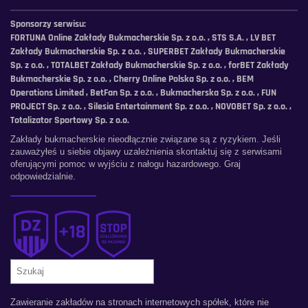
Sponsorzy serwisu:
FORTUNA Online Zakłady Bukmacherskie Sp. z o.o. , STS S.A. , LV BET
Zakłady Bukmacherskie Sp. z o.o. , SUPERBET Zakłady Bukmacherskie
Sp. z o.o. , TOTALBET Zakłady Bukmacherskie Sp. z o.o. , forBET Zakłady
Bukmacherskie Sp. z o.o. , Cherry Online Polska Sp. z o.o. , BEM
Operations Limited , BetFan Sp. z o.o. , Bukmacherska Sp. z o.o. , FUN
PROJECT Sp. z o.o. , Silesia Entertainment Sp. z o.o. , NOVOBET Sp. z o.o. ,
Totalizator Sportowy Sp. z o.o.
Zakłady bukmacherskie nieodłącznie związane są z ryzykiem. Jeśli
zauważyłeś u siebie objawy uzależnienia skontaktuj się z serwisami
oferującymi pomoc w wyjściu z nałogu hazardowego. Graj
odpowiedzialnie.
Szukaj
Zawieranie zakładów na stronach internetowych spółek, które nie