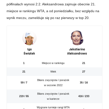
półfinałach wynosi 2:2. Aleksandrowa zajmuje obecnie 21.
miejsce w rankingu WTA, a od poniedziałku, bez względu na
wynik meczu, zamelduje się po raz pierwszy w top 20.
Iga
Jekatierina
Świątek
Aleksandrowa
1
Miejsce w rankingu
21
21
Wiek
27
Bilans zwycięstw / porażek
59 / 7
35 / 16
w sezonie 2022
Bilans zwycięstw / porażek
219 / 55
416 / 233
w karierze
Wygrane turnieje rangi WTA