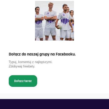
Dołącz do naszej grupy na Facebooku.
Typuj, komentuj z najlepszymi.
Zdobywaj freebety.
Dołącz teraz