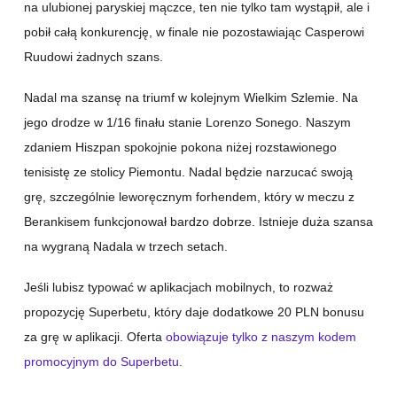
na ulubionej paryskiej mączce, ten nie tylko tam wystąpił, ale i
pobił całą konkurencję, w finale nie pozostawiając Casperowi
Ruudowi żadnych szans.
Nadal ma szansę na triumf w kolejnym Wielkim Szlemie. Na
jego drodze w 1/16 finału stanie Lorenzo Sonego. Naszym
zdaniem Hiszpan spokojnie pokona niżej rozstawionego
tenisistę ze stolicy Piemontu. Nadal będzie narzucać swoją
grę, szczególnie leworęcznym forhendem, który w meczu z
Berankisem funkcjonował bardzo dobrze. Istnieje duża szansa
na wygraną Nadala w trzech setach.
Jeśli lubisz typować w aplikacjach mobilnych, to rozważ
propozycję Superbetu, który daje dodatkowe 20 PLN bonusu
za grę w aplikacji. Oferta
obowiązuje tylko z naszym kodem
promocyjnym do Superbetu
.