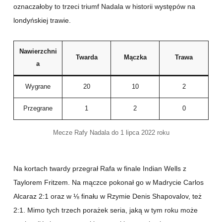
oznaczałoby to trzeci triumf Nadala w historii występów na
londyńskiej trawie.
Nawierzchni
Twarda
Mączka
Trawa
a
Wygrane
20
10
2
Przegrane
1
2
0
Mecze Rafy Nadala do 1 lipca 2022 roku
Na kortach twardy przegrał Rafa w finale Indian Wells z
Taylorem Fritzem. Na mączce pokonał go w Madrycie Carlos
Alcaraz 2:1 oraz w ⅛ finału w Rzymie Denis Shapovalov, też
2:1. Mimo tych trzech porażek seria, jaką w tym roku może