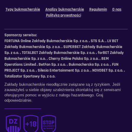
Typy bukmacherskie
Analizy bukmacherskie
Regulamin
O nas
Polityka prywatności
Sponsorzy serwisu:
FORTUNA Online Zakłady Bukmacherskie Sp. z o.o. , STS S.A. , LV BET
Zakłady Bukmacherskie Sp. z o.o. , SUPERBET Zakłady Bukmacherskie
Sp. z o.o. , TOTALBET Zakłady Bukmacherskie Sp. z o.o. , forBET Zakłady
Bukmacherskie Sp. z o.o. , Cherry Online Polska Sp. z o.o. , BEM
Operations Limited , BetFan Sp. z o.o. , Bukmacherska Sp. z o.o. , FUN
PROJECT Sp. z o.o. , Silesia Entertainment Sp. z o.o. , NOVOBET Sp. z o.o. ,
Totalizator Sportowy Sp. z o.o.
Zakłady bukmacherskie nieodłącznie związane są z ryzykiem. Jeśli
zauważyłeś u siebie objawy uzależnienia skontaktuj się z serwisami
oferującymi pomoc w wyjściu z nałogu hazardowego. Graj
odpowiedzialnie.