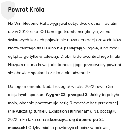
Powrót Króla
Na Wimbledonie Rafa wygrywał dotąd dwukrotnie – ostatni
raz w 2010 roku. Od tamtego triumfu minęło tyle, że na
światowych kortach pojawia się nowa generacja zawodników,
którzy tamtego finału albo nie pamiętają w ogóle, albo mogli
oglądać go tylko w telewizji. Drabinki do ewentualnego finału
Hiszpan nie ma łatwej, ale to raczej jego przeciwnicy powinni
się obawiać spotkania z nim a nie odwrotnie.
Do tego momentu Nadal rozegrał w roku 2022 równo 35
oficjalnych spotkań.
Wygrał 32, przegrał 3
. Jakby tego było
mało, obecnie podtrzymuje serię 9 meczów bez przegranej
(nie wliczając turnieju Exhibition Hurlingham). Na początku
2022 roku taka seria
skończyła się dopiero po 21
meczach!
Gdyby miał to powtórzyć chociaż w połowie,