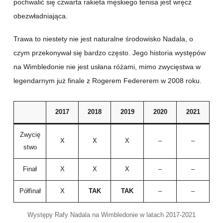
pochwalić się czwarta rakieta męskiego tenisa jest wręcz
obezwładniająca.
Trawa to niestety nie jest naturalne środowisko Nadala, o
czym przekonywał się bardzo często. Jego historia występów
na Wimbledonie nie jest usłana różami, mimo zwycięstwa w
legendarnym już finale z Rogerem Federerem w 2008 roku.
2017
2018
2019
2020
2021
Zwycię
X
X
X
–
–
stwo
Finał
X
X
X
–
–
Półfinał
X
TAK
TAK
–
–
Występy Rafy Nadala na Wimbledonie w latach 2017-2021