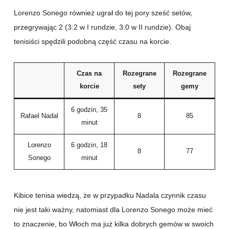
Lorenzo Sonego również ugrał do tej pory sześć setów,
przegrywając 2 (3:2 w I rundzie, 3:0 w II rundzie). Obaj
tenisiści spędzili podobną część czasu na korcie.
Czas na
Rozegrane
Rozegrane
korcie
sety
gemy
6 godzin, 35
Rafael Nadal
8
85
minut
Lorenzo
6 godzin, 18
8
77
Sonego
minut
Kibice tenisa wiedzą, że w przypadku Nadala czynnik czasu
nie jest taki ważny, natomiast dla Lorenzo Sonego może mieć
to znaczenie, bo Włoch ma już kilka dobrych gemów w swoich