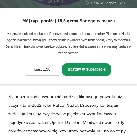
02.07.2022 godz. 12:00
Mój typ:
poniżej 15,5 gema Sonego w meczu
Hiszpan spokojnie pokona niżej rozstawionego tenisistę ze stolicy Piemontu. Nadal
będzie narzucać swoją grę, szczególnie leworęcznym forhendem, który w meczu z
Berankisem funkcjonował bardzo dobrze. Istnieje duża szansa na wygraną Nadala w
trzech setach.
Obstaw w Superbecie
1.90
kurs:
Nie można sobie wyobrazić bardziej filmowego powrotu niż
uczynił to w 2022 roku Rafael Nadal. Dręczony kontuzjami
wrócił na kort, by zwyciężyć w pięciosetowym finałowym
pojedynku Australian Open z Daniiłem Miedwiediewem. Gdy
cały świat zastanawiał się, czy urazy pozwolą mu na występy