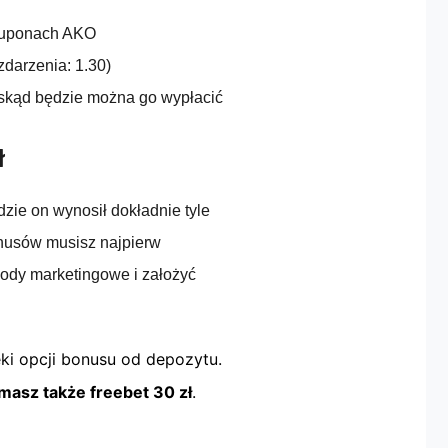
 kuponach AKO
zdarzenia: 1.30)
 skąd będzie można go wypłacić
ł
zie on wynosił dokładnie tyle
onusów musisz najpierw
ody marketingowe i założyć
ki opcji bonusu od depozytu.
zymasz także freebet 30 zł
.