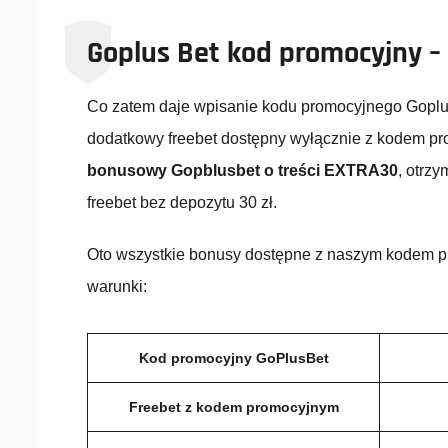
Goplus Bet kod promocyjny –
Co zatem daje wpisanie kodu promocyjnego Goplu
dodatkowy freebet dostępny wyłącznie z kodem p
bonusowy Gopblusbet o treści EXTRA30
, otrz
freebet bez depozytu 30 zł.
Oto wszystkie bonusy dostępne z naszym kodem p
warunki:
Kod promocyjny GoPlusBet
Freebet z kodem promocyjnym