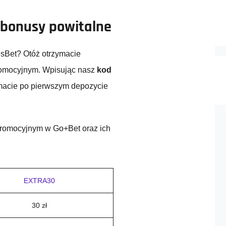
 bonusy powitalne
sBet? Otóż otrzymacie
romocyjnym. Wpisując nasz
kod
ymacie po pierwszym depozycie
romocyjnym w Go+Bet oraz ich
EXTRA30
30 zł