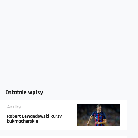
Ostatnie wpisy
Analizy
Robert Lewandowski kursy
bukmacherskie