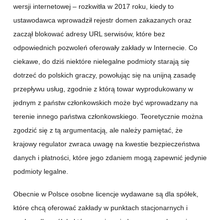
wersji internetowej – rozkwitła w 2017 roku, kiedy to
ustawodawca wprowadził rejestr domen zakazanych oraz
zaczął blokować adresy URL serwisów, które bez
odpowiednich pozwoleń oferowały zakłady w Internecie. Co
ciekawe, do dziś niektóre nielegalne podmioty starają się
dotrzeć do polskich graczy, powołując się na unijną zasadę
przepływu usług, zgodnie z którą towar wyprodukowany w
jednym z państw członkowskich może być wprowadzany na
terenie innego państwa członkowskiego. Teoretycznie można
zgodzić się z tą argumentacją, ale należy pamiętać, że
krajowy regulator zwraca uwagę na kwestie bezpieczeństwa
danych i płatności, które jego zdaniem mogą zapewnić jedynie
podmioty legalne.
Obecnie w Polsce osobne licencje wydawane są dla spółek,
które chcą oferować zakłady w punktach stacjonarnych i