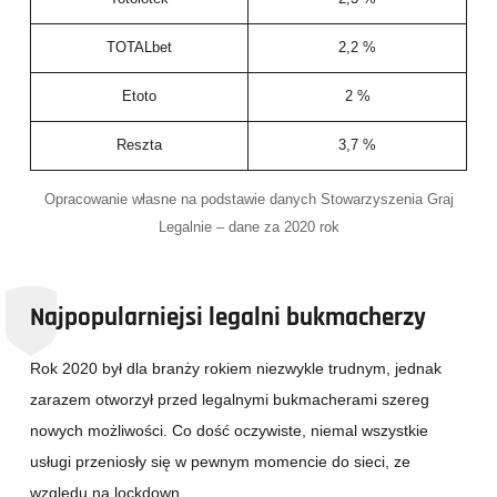
TOTALbet
2,2 %
Etoto
2 %
Reszta
3,7 %
Opracowanie własne na podstawie danych Stowarzyszenia Graj
Legalnie – dane za 2020 rok
Najpopularniejsi legalni bukmacherzy
Rok 2020 był dla branży rokiem niezwykle trudnym, jednak
zarazem otworzył przed legalnymi bukmacherami szereg
nowych możliwości. Co dość oczywiste, niemal wszystkie
usługi przeniosły się w pewnym momencie do sieci, ze
względu na lockdown.