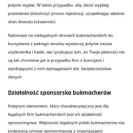
jedynie wypłat. W takim przypadku, aby zlecić wypłatę
powinieneś dokończyć proces rejestracji, uzupełniając właśnie
skan dowodu tożsamości.
Natomiast na nielegalnych stronach bukmacherskich do
korzystania z pełnego serwisu wystarczy jedynie nazwa
użytkownika i hasło, ale ryzykujesz tym, że Twoje płatności nie
są tak chronione jak w przypadku firm z licencjami i
wynikającymi z nich wymaganiami dot. bezpieczeństwa
danych.
Działalność sponsorska bukmacherów
Kolejnym elementem, który charakterystyczny jest dla
legalnych firm bukmacherskich jest ich działalność
sponsoringowa. Większość legalnych polski bukmacherów ma
podpisaną umowę sponsoringową z organizacjami