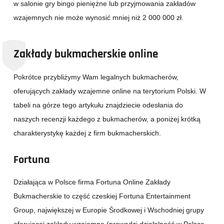
w salonie gry bingo pieniężne lub przyjmowania zakładów
wzajemnych nie może wynosić mniej niż 2 000 000 zł.
Zakłady bukmacherskie online
Pokrótce przybliżymy Wam legalnych bukmacherów,
oferujących zakłady wzajemne online na terytorium Polski. W
tabeli na górze tego artykułu znajdziecie odesłania do
naszych recenzji każdego z bukmacherów, a poniżej krótką
charakterystykę każdej z firm bukmacherskich.
Fortuna
Działająca w Polsce firma Fortuna Online Zakłady
Bukmacherskie to część czeskiej Fortuna Entertainment
Group, największej w Europie Środkowej i Wschodniej grupy
oferującej zakłady wzajemne (prowadzi działalność w Polsce,