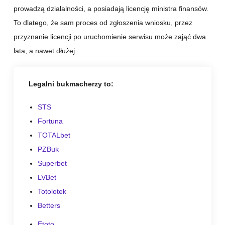
prowadzą działalności, a posiadają licencję ministra finansów.
To dlatego, że sam proces od zgłoszenia wniosku, przez
przyznanie licencji po uruchomienie serwisu może zająć dwa
lata, a nawet dłużej.
Legalni bukmacherzy to:
STS
Fortuna
TOTALbet
PZBuk
Superbet
LVBet
Totolotek
Betters
Etoto