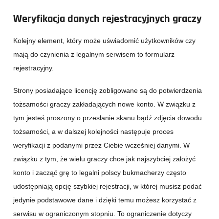
Weryfikacja danych rejestracyjnych graczy
Kolejny element, który może uświadomić użytkowników czy
mają do czynienia z legalnym serwisem to formularz
rejestracyjny.
Strony posiadające licencję zobligowane są do potwierdzenia
tożsamości graczy zakładających nowe konto. W związku z
tym jesteś proszony o przesłanie skanu bądź zdjęcia dowodu
tożsamości, a w dalszej kolejności następuje proces
weryfikacji z podanymi przez Ciebie wcześniej danymi. W
związku z tym, że wielu graczy chce jak najszybciej założyć
konto i zacząć grę to legalni polscy bukmacherzy często
udostępniają opcję szybkiej rejestracji, w której musisz podać
jedynie podstawowe dane i dzięki temu możesz korzystać z
serwisu w ograniczonym stopniu. To ograniczenie dotyczy