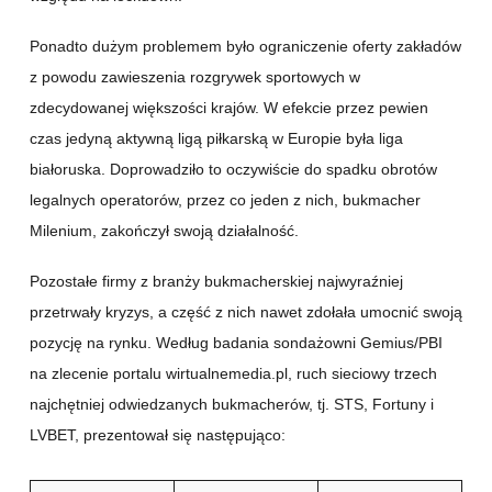
Ponadto dużym problemem było ograniczenie oferty zakładów
z powodu zawieszenia rozgrywek sportowych w
zdecydowanej większości krajów. W efekcie przez pewien
czas jedyną aktywną ligą piłkarską w Europie była liga
białoruska. Doprowadziło to oczywiście do spadku obrotów
legalnych operatorów, przez co jeden z nich, bukmacher
Milenium, zakończył swoją działalność.
Pozostałe firmy z branży bukmacherskiej najwyraźniej
przetrwały kryzys, a część z nich nawet zdołała umocnić swoją
pozycję na rynku. Według badania sondażowni Gemius/PBI
na zlecenie portalu wirtualnemedia.pl, ruch sieciowy trzech
najchętniej odwiedzanych bukmacherów, tj. STS, Fortuny i
LVBET, prezentował się następująco: