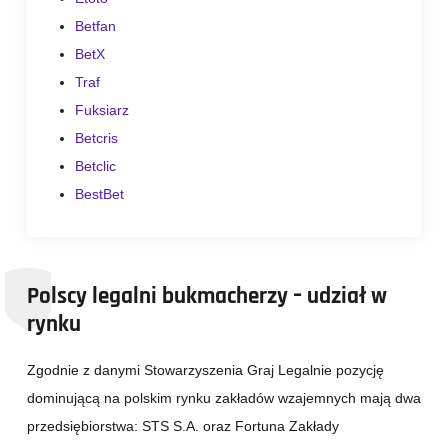
Betfan
BetX
Traf
Fuksiarz
Betcris
Betclic
BestBet
Polscy legalni bukmacherzy – udział w
rynku
Zgodnie z danymi Stowarzyszenia Graj Legalnie pozycję
dominującą na polskim rynku zakładów wzajemnych mają dwa
przedsiębiorstwa: STS S.A. oraz Fortuna Zakłady