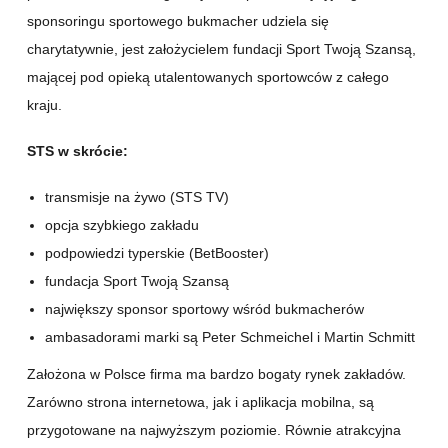
sponsoringu sportowego bukmacher udziela się
charytatywnie, jest założycielem fundacji Sport Twoją Szansą,
mającej pod opieką utalentowanych sportowców z całego
kraju.
STS w skrócie:
transmisje na żywo (STS TV)
opcja szybkiego zakładu
podpowiedzi typerskie (BetBooster)
fundacja Sport Twoją Szansą
największy sponsor sportowy wśród bukmacherów
ambasadorami marki są Peter Schmeichel i Martin Schmitt
Założona w Polsce firma ma bardzo bogaty rynek zakładów.
Zarówno strona internetowa, jak i aplikacja mobilna, są
przygotowane na najwyższym poziomie. Równie atrakcyjna