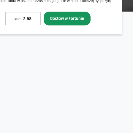
iatek, która w ostatnim czasie znajduje się w nieco słabszej dyspozycji.
Obstaw w Fortunie
2.98
kurs: