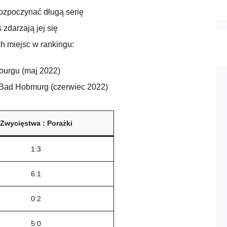
rozpoczynać długą serię
zdarzają jej się
h miejsc w rankingu:
bourgu (maj 2022)
 Bad Hobmurg (czerwiec 2022)
Zwycięstwa : Porażki
1:3
6:1
0:2
5:0