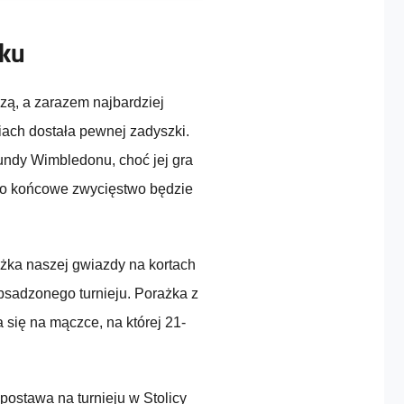
sku
zą, a zarazem najbardziej
niach dostała pewnej zadyszki.
 rundy Wimbledonu, choć jej gra
 o końcowe zwycięstwo będzie
ażka naszej gwiazdy na kortach
bsadzonego turnieju. Porażka z
a się na mączce, na której 21-
 postawa na turnieju w Stolicy