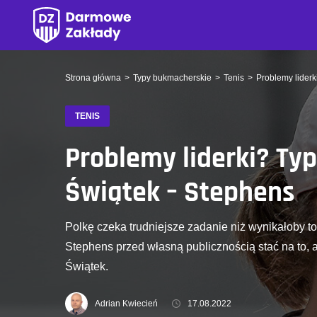
Strona główna
Typy bukmacherskie
Tenis
Problemy lider
TENIS
Problemy liderki? Ty
Świątek – Stephens
Polkę czeka trudniejsze zadanie niż wynikałoby t
Stephens przed własną publicznością stać na to, a
Świątek.
Adrian Kwiecień
17.08.2022