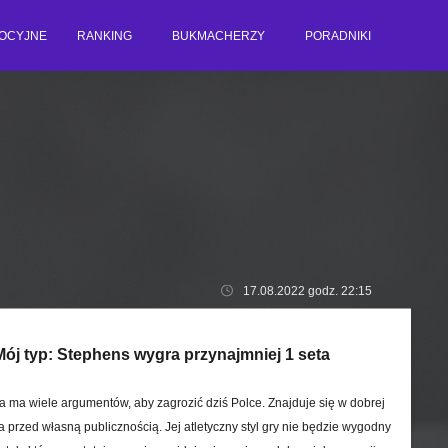
OCYJNE
RANKING
BUKMACHERZY
PORADNIKI
17.08.2022 godz. 22:15
Mój typ:
Stephens wygra przynajmniej 1 seta
 ma wiele argumentów, aby zagrozić dziś Polce. Znajduje się w dobrej
ra przed własną publicznością. Jej atletyczny styl gry nie będzie wygodny