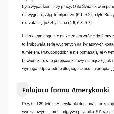
była wypadkiem przy pracy. O ile Świątek w imponu
niewygodną Alją Tomljanović (6:1, 6:2), o tyle Bra
okazała się już zbyt silna (4:6, 6:3, 5:7).
Liderka rankingu nie może zatem wrócić do formy z
to śrubowała serię wygranych na światowych kortac
turniejem. Prawdopodobnie nie pomagają jej w tym
bowiem zarówno przejście z trawy na mączkę jak i 
wymaga odpowiednio długiego czasu na adaptację
Falująca forma Amerykanki
Przykład 29-letniej Amerykanki doskonale pokazuje
wyczynowym sporcie odgrywa psychika. 57. rakieta