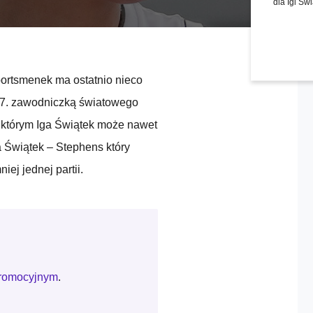
dla Igi Św
ortsmenek ma ostatnio nieco
 57. zawodniczką światowego
 którym Iga Świątek może nawet
na Świątek – Stephens który
j jednej partii.
promocyjnym
.