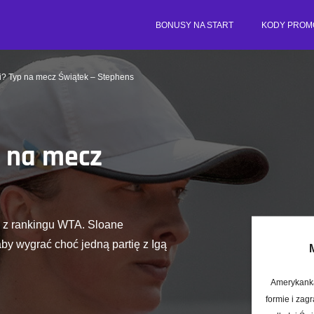
BONUSY NA START
KODY PROM
ki? Typ na mecz Świątek – Stephens
p na mecz
o z rankingu WTA. Sloane
by wygrać choć jedną partię z Igą
Amerykanka
formie i zag