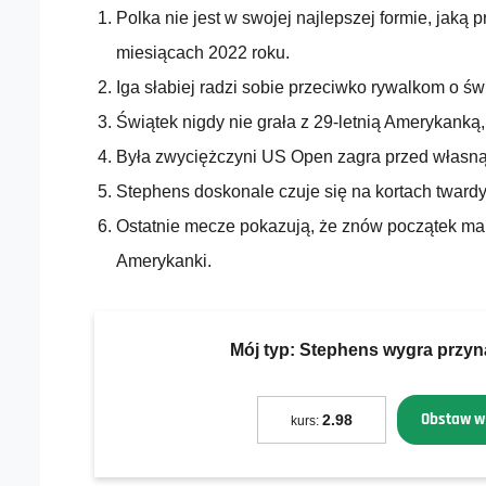
Polka nie jest w swojej najlepszej formie, jaką
miesiącach 2022 roku.
Iga słabiej radzi sobie przeciwko rywalkom o ś
Świątek nigdy nie grała z 29-letnią Amerykanką, 
Była zwyciężczyni US Open zagra przed własną
Stephens doskonale czuje się na kortach twardy
Ostatnie mecze pokazują, że znów początek ma 
Amerykanki.
Mój typ:
Stephens wygra przyna
Obstaw w
2.98
kurs: