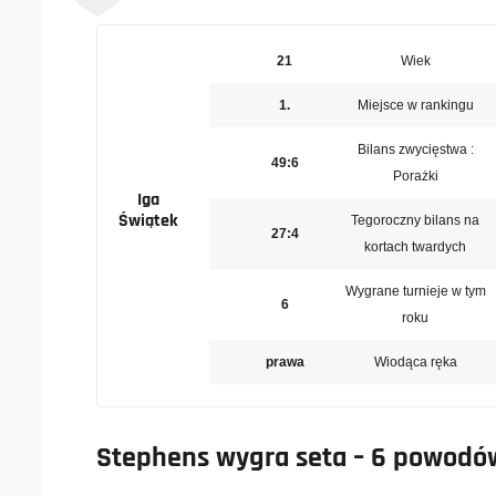
21
Wiek
1.
Miejsce w rankingu
Bilans zwycięstwa :
49:6
Porażki
Iga
Świątek
Tegoroczny bilans na
27:4
kortach twardych
Wygrane turnieje w tym
6
roku
prawa
Wiodąca ręka
Stephens wygra seta – 6 powodó