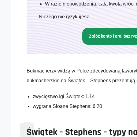
W razie niepowodzenia, cała kwota wróci 
Niczego nie ryzykujesz.
Załóż konto i graj bez ry
Bukmacherzy widzą w Polce zdecydowaną faworytk
bukmacherskie na Świątek – Stephens prezentują s
zwycięstwo Igi Świątek: 1.14
wygrana Sloane Stephens: 6.20
Świątek – Stephens – typy na