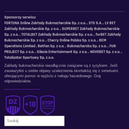
Sponsorzy serwisu:
FORTUNA Online Zakłady Bukmacherskie Sp. z o.o. , STS S.A. , LV BET
Zakłady Bukmacherskie Sp. z o.o. , SUPERBET Zakłady Bukmacherskie
Sp. z o.o. , TOTALBET Zakłady Bukmacherskie Sp. z o.o. , forBET Zakłady
Bukmacherskie Sp. z o.o. , Cherry Online Polska Sp. z o.o. , BEM
Operations Limited , BetFan Sp. z o.o. , Bukmacherska Sp. z o.o. , FUN
PROJECT Sp. z o.o. , Silesia Entertainment Sp. z o.o. , NOVOBET Sp. z o.o. ,
Totalizator Sportowy Sp. z o.o.
Zakłady bukmacherskie nieodłącznie związane są z ryzykiem. Jeśli
zauważyłeś u siebie objawy uzależnienia skontaktuj się z serwisami
oferującymi pomoc w wyjściu z nałogu hazardowego. Graj
odpowiedzialnie.
Szukaj