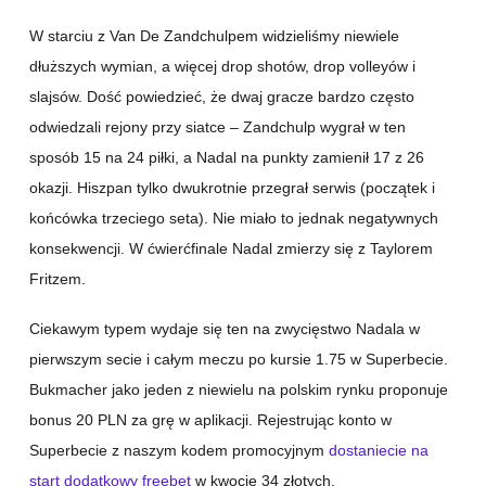
W starciu z Van De Zandchulpem widzieliśmy niewiele
dłuższych wymian, a więcej drop shotów, drop volleyów i
slajsów. Dość powiedzieć, że dwaj gracze bardzo często
odwiedzali rejony przy siatce – Zandchulp wygrał w ten
sposób 15 na 24 piłki, a Nadal na punkty zamienił 17 z 26
okazji. Hiszpan tylko dwukrotnie przegrał serwis (początek i
końcówka trzeciego seta). Nie miało to jednak negatywnych
konsekwencji. W ćwierćfinale Nadal zmierzy się z Taylorem
Fritzem.
Ciekawym typem wydaje się ten na zwycięstwo Nadala w
pierwszym secie i całym meczu po kursie 1.75 w Superbecie.
Bukmacher jako jeden z niewielu na polskim rynku proponuje
bonus 20 PLN za grę w aplikacji. Rejestrując konto w
Superbecie z naszym kodem promocyjnym
dostaniecie na
start dodatkowy freebet
w kwocie 34 złotych.