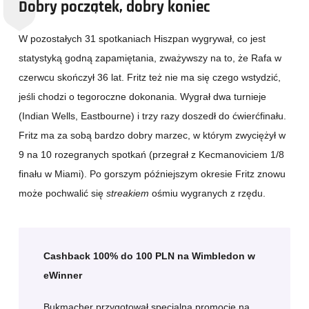
Dobry początek, dobry koniec
W pozostałych 31 spotkaniach Hiszpan wygrywał, co jest
statystyką godną zapamiętania, zważywszy na to, że Rafa w
czerwcu skończył 36 lat. Fritz też nie ma się czego wstydzić,
jeśli chodzi o tegoroczne dokonania. Wygrał dwa turnieje
(Indian Wells, Eastbourne) i trzy razy doszedł do ćwierćfinału.
Fritz ma za sobą bardzo dobry marzec, w którym zwyciężył w
9 na 10 rozegranych spotkań (przegrał z Kecmanoviciem 1/8
finału w Miami). Po gorszym późniejszym okresie Fritz znowu
może pochwalić się
streakiem
ośmiu wygranych z rzędu.
Cashback 100% do 100 PLN na Wimbledon w
eWinner
Bukmacher przygotował specjalną promocję na