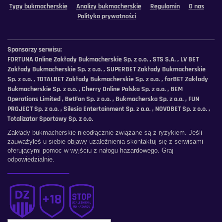
Typy bukmacherskie
Analizy bukmacherskie
Regulamin
O nas
Polityka prywatności
Sponsorzy serwisu:
FORTUNA Online Zakłady Bukmacherskie Sp. z o.o. , STS S.A. , LV BET
Zakłady Bukmacherskie Sp. z o.o. , SUPERBET Zakłady Bukmacherskie
Sp. z o.o. , TOTALBET Zakłady Bukmacherskie Sp. z o.o. , forBET Zakłady
Bukmacherskie Sp. z o.o. , Cherry Online Polska Sp. z o.o. , BEM
Operations Limited , BetFan Sp. z o.o. , Bukmacherska Sp. z o.o. , FUN
PROJECT Sp. z o.o. , Silesia Entertainment Sp. z o.o. , NOVOBET Sp. z o.o. ,
Totalizator Sportowy Sp. z o.o.
Zakłady bukmacherskie nieodłącznie związane są z ryzykiem. Jeśli
zauważyłeś u siebie objawy uzależnienia skontaktuj się z serwisami
oferującymi pomoc w wyjściu z nałogu hazardowego. Graj
odpowiedzialnie.