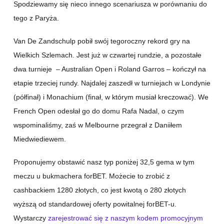
Spodziewamy się nieco innego scenariusza w porównaniu do
tego z Paryża.
Van De Zandschulp pobił swój tegoroczny rekord gry na
Wielkich Szlemach. Jest już w czwartej rundzie, a pozostałe
dwa turnieje – Australian Open i Roland Garros – kończył na
etapie trzeciej rundy. Najdalej zaszedł w turniejach w Londynie
(półfinał) i Monachium (finał, w którym musiał kreczować). We
French Open odesłał go do domu Rafa Nadal, o czym
wspominaliśmy, zaś w Melbourne przegrał z Daniiłem
Miedwiediewem.
Proponujemy obstawić nasz typ poniżej 32,5 gema w tym
meczu u bukmachera forBET. Możecie to zrobić z
cashbackiem 1280 złotych, co jest kwotą o 280 złotych
wyższą od standardowej oferty powitalnej forBET-u.
Wystarczy
zarejestrować się z naszym kodem promocyjnym