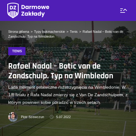
Strona główna
Typy bukmacherskie
Tenis
Rafael Nadal – Botic van de
Zandschulp. Typ na Wimbledon
TENIS
Rafael Nadal – Botic van de
Zandschulp. Typ na Wimbledon
Lada moment ostateczne rozstrzygnięcia na Wimbledonie. W
1/8 finału z Rafa Nadal zmierzy się z Van De Zandschulpem, z
którym powinien sobie poradzić w trzech setach.
Piotr Szewczun
5.07.2022