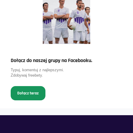
Dołącz do naszej grupy na Facebooku.
Typuj, komentuj z najlepszymi.
Zdobywaj freebety.
Dołącz teraz