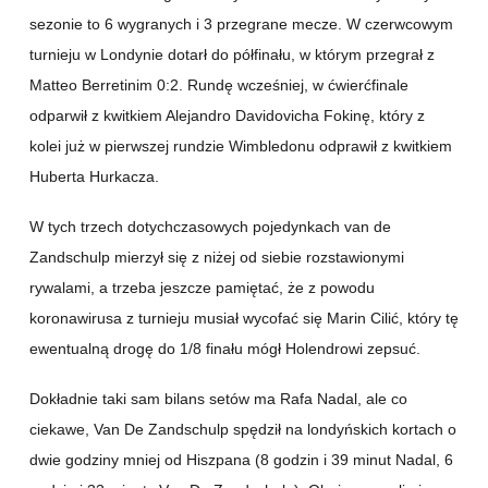
sezonie to 6 wygranych i 3 przegrane mecze. W czerwcowym
turnieju w Londynie dotarł do półfinału, w którym przegrał z
Matteo Berretinim 0:2. Rundę wcześniej, w ćwierćfinale
odparwił z kwitkiem Alejandro Davidovicha Fokinę, który z
kolei już w pierwszej rundzie Wimbledonu odprawił z kwitkiem
Huberta Hurkacza.
W tych trzech dotychczasowych pojedynkach van de
Zandschulp mierzył się z niżej od siebie rozstawionymi
rywalami, a trzeba jeszcze pamiętać, że z powodu
koronawirusa z turnieju musiał wycofać się Marin Cilić, który tę
ewentualną drogę do 1/8 finału mógł Holendrowi zepsuć.
Dokładnie taki sam bilans setów ma Rafa Nadal, ale co
ciekawe, Van De Zandschulp spędził na londyńskich kortach o
dwie godziny mniej od Hiszpana (8 godzin i 39 minut Nadal, 6