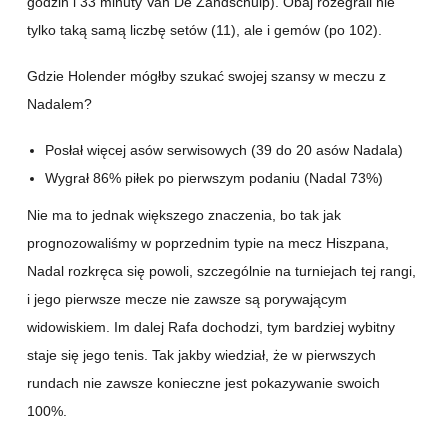
godzin i 33 minuty Van De Zandschulp). Obaj rozegrali nie
tylko taką samą liczbę setów (11), ale i gemów (po 102).
Gdzie Holender mógłby szukać swojej szansy w meczu z
Nadalem?
Posłał więcej asów serwisowych (39 do 20 asów Nadala)
Wygrał 86% piłek po pierwszym podaniu (Nadal 73%)
Nie ma to jednak większego znaczenia, bo tak jak
prognozowaliśmy w poprzednim typie na mecz Hiszpana,
Nadal rozkręca się powoli, szczególnie na turniejach tej rangi,
i jego pierwsze mecze nie zawsze są porywającym
widowiskiem. Im dalej Rafa dochodzi, tym bardziej wybitny
staje się jego tenis. Tak jakby wiedział, że w pierwszych
rundach nie zawsze konieczne jest pokazywanie swoich
100%.