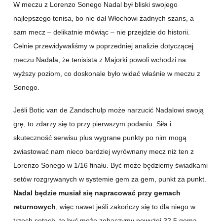
W meczu z Lorenzo Sonego Nadal był bliski swojego
najlepszego tenisa, bo nie dał Włochowi żadnych szans, a
sam mecz – delikatnie mówiąc – nie przejdzie do historii.
Celnie przewidywaliśmy w poprzedniej analizie dotyczącej
meczu Nadala, że tenisista z Majorki powoli wchodzi na
wyższy poziom, co doskonale było widać właśnie w meczu z
Sonego.
Jeśli Botic van de Zandschulp może narzucić Nadalowi swoją
grę, to zdarzy się to przy pierwszym podaniu. Siła i
skuteczność serwisu plus wygrane punkty po nim mogą
zwiastować nam nieco bardziej wyrównany mecz niż ten z
Lorenzo Sonego w 1/16 finału. Być może będziemy świadkami
setów rozgrywanych w systemie gem za gem, punkt za punkt.
Nadal będzie musiał się napracować przy gemach
returnowych
, więc nawet jeśli zakończy się to dla niego w
trzech setach, to być może zobaczymy powyżej 32,5 gema.