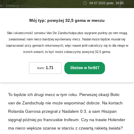
04.07.2022 godz. 18:00
fot. 400mm.pl
Mój typ:
powyżej 32,5 gema w meczu
Siła i skuteczność serwisu Van De Zandschulpa plus wygrane punkty po nim mogą
zwiastować nam nieco bardziej wyrównany mecz. Nadal może będzie musiał się
napracować przy gemach returnowych, więc nawet jeśli zakończy się to dla niego w
trzech setach, to być może zobaczymy powyżej 32,5 gema.
Obstaw w forBET
1.71
kurs:
To będzie ich drugi mecz w tym roku. Pierwszej okazji Botic
van de Zandschulp nie może wspominać dobrze. Na kortach
Rolanda Garrosa przegrał z Nadalem 0:3, a sam Hiszpan
sięgnął później po francuskie trofeum. Czy na trawie Holender
ma nieco większe szanse w starciu z czwartą rakietą świata?