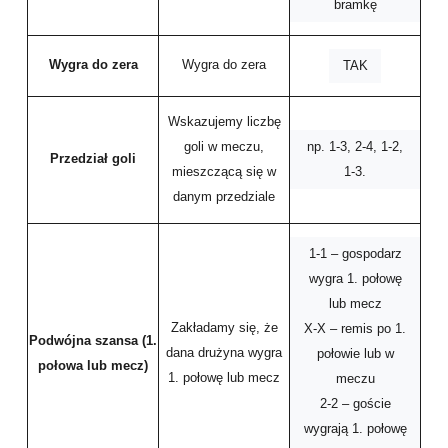
bramkę
Wygra do zera
Wygra do zera
TAK
Wskazujemy liczbę
np. 1-3, 2-4, 1-2,
goli w meczu,
Przedział goli
1-3.
mieszczącą się w
danym przedziale
1-1 – gospodarz
wygra 1. połowę
lub mecz
Zakładamy się, że
X-X – remis po 1.
Podwójna szansa (1.
dana drużyna wygra
połowie lub w
połowa lub mecz)
1. połowę lub mecz
meczu
2-2 – goście
wygrają 1. połowę