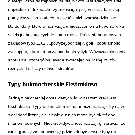
dlatego liczba dostępnych na nią rynków jest zdecydowanie
największa. Bukmacherzy prześcigają się w coraz bardziej
pomysłowych zakładach, a część z nich wprowadziła tzw.
BetBuildery, które umożliwiają umieszczanie na kuponie kilku
selekcji obejmujących ten sam mecz. Prócz standardowych
zakładów typu „1X2”, „powyżej/poniżej X goli”, popularność
zyskują te, które odnoszą się do statystyk. Wówczas śledzimy
spotkania, szczególną uwagę zwracając na liczbę rzutów
różnych, fauli czy celnych strzałów.
Typy bukmacherskie Ekstraklasa
Jedną z najchętniej obstawianych lig w naszym kraju jest
Ekstraklasa. Typy bukmacherskie na mecze naszej elity są w
sieci dość liczne, ale niewiele z nich może być określane
mianem pewnych. Nieprzewidywalność naszej ligi sprawia, że
wielu graczy zastanawia się gdzie zdobyć pewne typy na