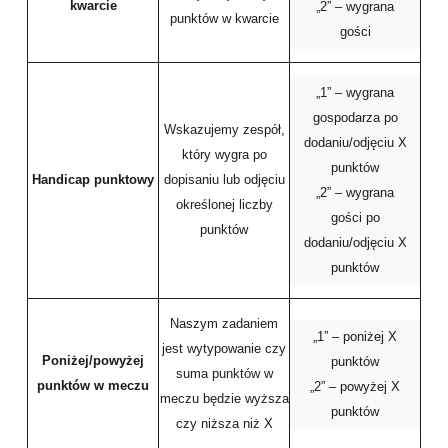
kwarcie
„2” – wygrana
punktów w kwarcie
gości
„1” – wygrana
gospodarza po
Wskazujemy zespół,
dodaniu/odjęciu X
który wygra po
punktów
Handicap punktowy
dopisaniu lub odjęciu
„2” – wygrana
określonej liczby
gości po
punktów
dodaniu/odjęciu X
punktów
Naszym zadaniem
„1” – poniżej X
jest wytypowanie czy
Poniżej/powyżej
punktów
suma punktów w
punktów w meczu
„2” – powyżej X
meczu będzie wyższa
punktów
czy niższa niż X