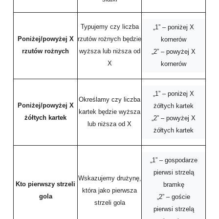
Typujemy czy liczba
„1” – poniżej X
Poniżej/powyżej X
rzutów rożnych będzie
kornerów
rzutów rożnych
wyższa lub niższa od
„2” – powyżej X
X
kornerów
„1” – poniżej X
Określamy czy liczba
Poniżej/powyżej X
żółtych kartek
kartek będzie wyższa
żółtych kartek
„2” – powyżej X
lub niższa od X
żółtych kartek
„1” – gospodarze
pierwsi strzelą
Wskazujemy drużynę,
Kto pierwszy strzeli
bramkę
która jako pierwsza
gola
„2” – goście
strzeli gola
pierwsi strzelą