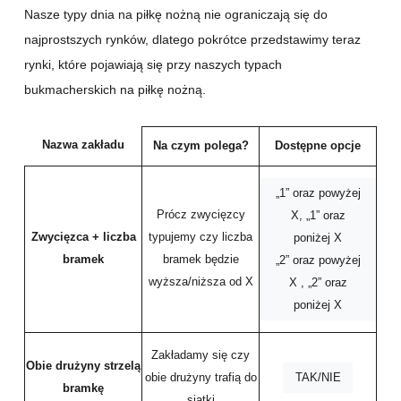
Nasze typy dnia na piłkę nożną nie ograniczają się do
najprostszych rynków, dlatego pokrótce przedstawimy teraz
rynki, które pojawiają się przy naszych typach
bukmacherskich na piłkę nożną.
Nazwa zakładu
Na czym polega?
Dostępne opcje
„1” oraz powyżej
Prócz zwycięzcy
X, „1” oraz
Zwycięzca + liczba
typujemy czy liczba
poniżej X
bramek
bramek będzie
„2” oraz powyżej
wyższa/niższa od X
X , „2” oraz
poniżej X
Zakładamy się czy
Obie drużyny strzelą
TAK/NIE
obie drużyny trafią do
bramkę
siatki