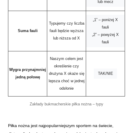
lub mecz
„1” – poniżej X
Typujemy czy liczba
fauli
Suma fauli
fauli będzie wyższa
„2” – powyżej X
lub niższa od X
fauli
Naszym celem jest
określenie czy
Wygra przynajmniej
TAK/NIE
drużyna X okaże się
jedną połowę
lepsza choć w jednej
odsłonie
Zakłady bukmacherskie piłka nożna – typy
Piłka nożna jest najpopularniejszym sportem na świecie,