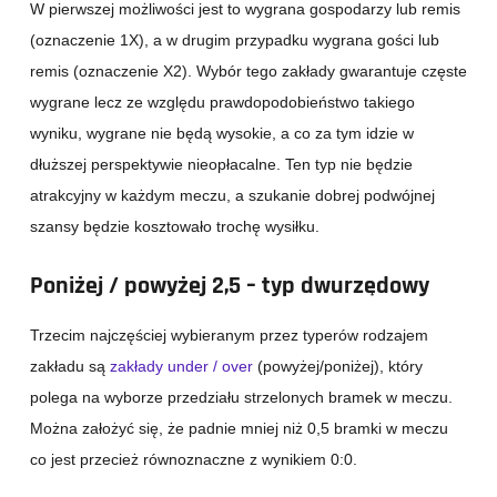
W pierwszej możliwości jest to wygrana gospodarzy lub remis
(oznaczenie 1X), a w drugim przypadku wygrana gości lub
remis (oznaczenie X2). Wybór tego zakłady gwarantuje częste
wygrane lecz ze względu prawdopodobieństwo takiego
wyniku, wygrane nie będą wysokie, a co za tym idzie w
dłuższej perspektywie nieopłacalne. Ten typ nie będzie
atrakcyjny w każdym meczu, a szukanie dobrej podwójnej
szansy będzie kosztowało trochę wysiłku.
Poniżej / powyżej 2,5 – typ dwurzędowy
Trzecim najczęściej wybieranym przez typerów rodzajem
zakładu są
zakłady under / over
(powyżej/poniżej), który
polega na wyborze przedziału strzelonych bramek w meczu.
Można założyć się, że padnie mniej niż 0,5 bramki w meczu
co jest przecież równoznaczne z wynikiem 0:0.