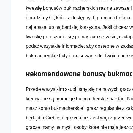
kwestię bonusów bukmacherskich raz na zawsze i 
doradzimy Ci, która z dostępnych promocji bukmac
najlepsza lub najbardziej korzystna. Jeśli chcesz w
kwestię poruszania się po naszym serwisie, czytaj 
podać wszystkie informacje, aby dostępne w zak
bukmacherskie były dopasowane do Twoich potrze
Rekomendowane bonusy bukmache
Przede wszystkim skupiliśmy się na nowych gracza
kierowane są promocje bukmacherskie na start. Nie 
masz konto bukmacherskie i grasz regularnie z zak
będą dla Ciebie nieprzydatne. Jest wręcz przeciw
gracze mamy na myśli osoby, które nie mają jesz