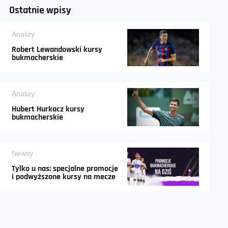
Ostatnie wpisy
Analizy
Robert Lewandowski kursy
bukmacherskie
Analizy
Hubert Hurkacz kursy
bukmacherskie
Newsy
Tylko u nas: specjalne promocje
i podwyższone kursy na mecze