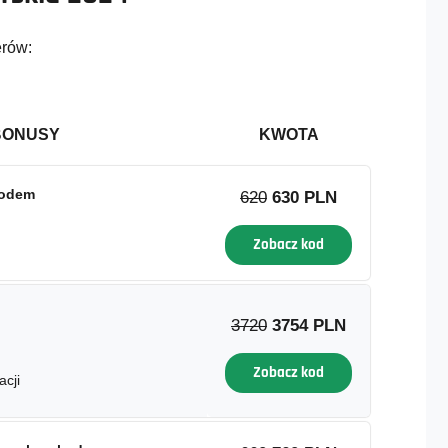
erów:
BONUSY
KWOTA
kodem
620
630 PLN
Zobacz kod
3720
3754 PLN
Zobacz kod
acji