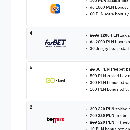
100 PLN zakład bez
do 1500 PLN bonusy 
60 PLN extra bonusy 
1000
1280 PLN
zakła
do 2000 PLN bonus od
30 dni gry bez podat
20
30 PLN freebet b
500 PLN zakład bez r
300 PLN bonus od wp
100 PLN bonus od 3. 
300
320 PLN
zakład 
200
220 PLN
freebet
200
220 PLN
: 4 free
10 PLN
bonus bez dp