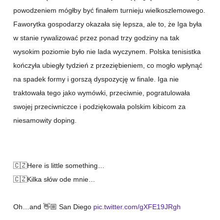
powodzeniem mógłby być finałem turnieju wielkoszlemowego.
Faworytka gospodarzy okazała się lepsza, ale to, że Iga była
w stanie rywalizować przez ponad trzy godziny na tak
wysokim poziomie było nie lada wyczynem. Polska tenisistka
kończyła ubiegły tydzień z przeziębieniem, co mogło wpłynąć
na spadek formy i gorszą dyspozycję w finale. Iga nie
traktowała tego jako wymówki, przeciwnie, pogratulowała
swojej przeciwniczce i podziękowała polskim kibicom za
niesamowity doping.
🇨🇿Here is little something…
🇨🇿Kilka słów ode mnie…
Oh…and 👋🏼 San Diego
pic.twitter.com/gXFE19JRgh