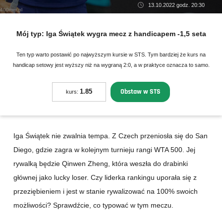
13.10.2022 godz. 20:30
400mm.pl
Mój typ:
Iga Świątek wygra mecz z handicapem -1,5 seta
Ten typ warto postawić po najwyższym kursie w STS. Tym bardziej że kurs na
handicap setowy jest wyższy niż na wygraną 2:0, a w praktyce oznacza to samo.
Obstaw w STS
1.85
kurs:
Iga Świątek nie zwalnia tempa. Z Czech przeniosła się do San
Diego, gdzie zagra w kolejnym turnieju rangi WTA 500. Jej
rywalką będzie Qinwen Zheng, która weszła do drabinki
głównej jako lucky loser. Czy liderka rankingu uporała się z
przeziębieniem i jest w stanie rywalizować na 100% swoich
możliwości? Sprawdźcie, co typować w tym meczu.