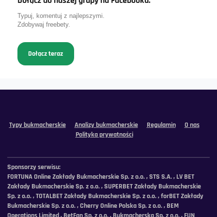
Dołącz do naszej grupy na Facebooku.
Typuj, komentuj z najlepszymi.
Zdobywaj freebety.
Dołącz teraz
Typy bukmacherskie
Analizy bukmacherskie
Regulamin
O nas
Polityka prywatności
Sponsorzy serwisu:
FORTUNA Online Zakłady Bukmacherskie Sp. z o.o. , STS S.A. , LV BET
Zakłady Bukmacherskie Sp. z o.o. , SUPERBET Zakłady Bukmacherskie
Sp. z o.o. , TOTALBET Zakłady Bukmacherskie Sp. z o.o. , forBET Zakłady
Bukmacherskie Sp. z o.o. , Cherry Online Polska Sp. z o.o. , BEM
Operations Limited , BetFan Sp. z o.o. , Bukmacherska Sp. z o.o. , FUN