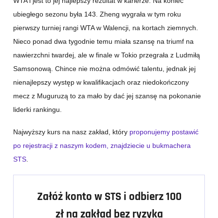
WTA i jest to jej najlepszy rezultat w karierze. Na koniec
ubiegłego sezonu była 143. Zheng wygrała w tym roku
pierwszy turniej rangi WTA w Walencji, na kortach ziemnych.
Nieco ponad dwa tygodnie temu miała szansę na triumf na
nawierzchni twardej, ale w finale w Tokio przegrała z Ludmiłą
Samsonową. Chince nie można odmówić talentu, jednak jej
nienajlepszy występ w kwalifikacjach oraz niedokończony
mecz z Muguruzą to za mało by dać jej szansę na pokonanie
liderki rankingu.
Najwyższy kurs na nasz zakład, który
proponujemy postawić
po rejestracji z naszym kodem, znajdziecie u bukmachera
STS
.
Załóż konto w STS i odbierz 100
zł na zakład bez ryzyka