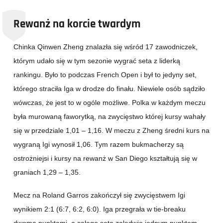
Rewanż na korcie twardym
Chinka Qinwen Zheng znalazła się wśród 17 zawodniczek,
którym udało się w tym sezonie wygrać seta z liderką
rankingu. Było to podczas French Open i był to jedyny set,
którego straciła Iga w drodze do finału. Niewiele osób sądziło
wówczas, że jest to w ogóle możliwe. Polka w każdym meczu
była murowaną faworytką, na zwycięstwo której kursy wahały
się w przedziale 1,01 – 1,16. W meczu z Zheng średni kurs na
wygraną Igi wynosił 1,06. Tym razem bukmacherzy są
ostrożniejsi i kursy na rewanż w San Diego kształtują się w
graniach 1,29 – 1,35.
Mecz na Roland Garros zakończył się zwycięstwem Igi
wynikiem 2:1 (6:7, 6:2, 6:0). Iga przegrała w tie-breaku
dwoma punktami, a całego seta zaledwie jednym punktem,