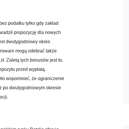
ez podatku tylko gdy zakład
owadził propozycję dla nowych
jest dwutygodniowy okres
trowani mogą odebrać także
ł. Zaletą tych bonusów jest to,
epozytu przed wypłatą.
rto wspomnieć, że ograniczenie
racz po dwutygodniowym okresie
cji.