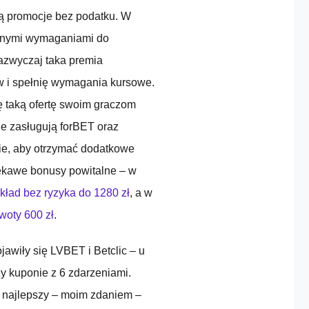
ją promocje bez podatku. W
lonymi wymaganiami do
azwyczaj taka premia
ów i spełnię wymagania kursowe.
ę taką ofertę swoim graczom
e zasługują forBET oraz
nie, aby otrzymać dodatkowe
ekawe bonusy powitalne – w
ad bez ryzyka do 1280 zł
, a w
woty 600 zł
.
jawiły się LVBET i Betclic – u
y kuponie z 6 zdarzeniami.
 najlepszy – moim zdaniem –