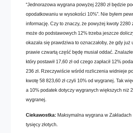
“Jednorazowa wygrana powyżej 2280 zł będzie p
opodatkowaniu w wysokości 10%”. Nie byłem pewn
informację. Czy to znaczy, że powyżej kwoty 2280
może do podstawowych 12% trzeba jeszcze dolic
okazała się prawdziwa to oznaczałoby, że gdy już 
prawie czwartą część będę musiał oddać. Znalazłe
który postawił 17,60 zł od czego zapłacił 12% podat
236 zł. Rzeczywiście wśród rozliczenia widnieje p
kwotę 58 823,60 zł czyli 10% od wygranej. Tak wię
a 10% podatek dotyczy wygranych większych niż 2280
wygranej.
Ciekawostka:
Maksymalna wygrana w Zakładach B
tysięcy złotych.