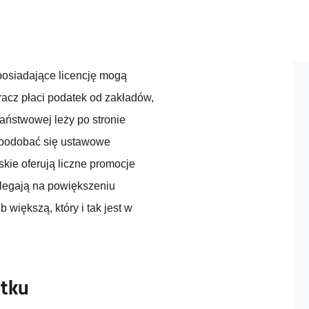
 posiadające licencję mogą
acz płaci podatek od zakładów,
ństwowej leży po stronie
podobać się ustawowe
kie oferują liczne promocje
olegają na powiększeniu
większą, który i tak jest w
atku