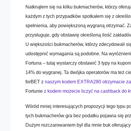
Natknąłem się na kilku bukmacherów, którzy oferu
każdym z tych przypadków spotkałem się z okreś
spełnienia, aby powiększoną wygraną otrzymać. Z
przysługuje, gdy obstawię określoną ilość zakład
U większości bukmacherów, którzy zdecydowali si
udostępnić wymagania są podobne. Na wyróżnieni
Fortuna – tutaj wystarczy obstawić 3 typy na kupo
14% do wygranej. Ta dwójka operatorów ma też ci
forBET z
naszym kodem EXTRA280 otrzymacie zakł
Fortunie
z kodem możecie liczyć na cashback do k
Wśród mniej interesujących propozycji tego typu po
tych bukmacherów gra bez podatku pojawia się prz
Dużym rozczarowaniem był dla mnie buk oferujący