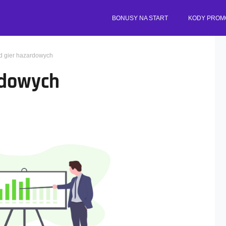
BONUSY NA START
KODY PROM
d gier hazardowych
rdowych