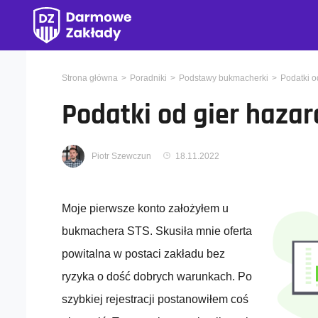
Strona główna
Poradniki
Podstawy bukmacherki
Podatki o
Podatki od gier haza
Piotr Szewczun
18.11.2022
Moje pierwsze konto założyłem u
bukmachera STS. Skusiła mnie oferta
powitalna w postaci zakładu bez
ryzyka o dość dobrych warunkach. Po
szybkiej rejestracji postanowiłem coś