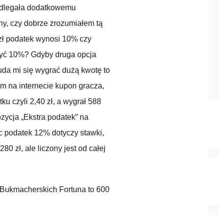
odlegała dodatkowemu
y, czy dobrze zrozumiałem tą
 zł podatek wynosi 10% czy
zyć 10%? Gdyby druga opcja
uda mi się wygrać dużą kwotę to
m na internecie kupon gracza,
ku czyli 2,40 zł, a wygrał 588
ozycja „Ekstra podatek” na
c podatek 12% dotyczy stawki,
 zł, ale liczony jest od całej
ukmacherskich Fortuna to 600