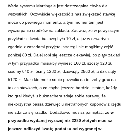
Wada systemu Martingale jest dostrzegalna chyba dla
wszystkich. Oczywiście większość z nas zwiększać stawkę
może do pewnego momentu, a tym momentem jest
wyczerpanie środków na zakładu. Zauważ, że w powyższym
przykładzie kwotą bazową było 10 zł, a już w czwartym
zgodnie z zasadami przyjętej strategii nie mogliśmy zejść
poniżej 80 zł. Dalej robi się jeszcze ciekawiej, bo piąty zakład
w tym przypadku musiałby wynieść 160 zł, szósty 320 zł,
siódmy 640 zł, ósmy 1280 zł, dziewiąty 2560 zł, a dziesiąty
5120 zł. Mało kto może sobie pozwolić na to, żeby grać na
takich stawkach, a co chyba jeszcze bardziej istotne, każdy
kto grał kiedyś u bukmachera zdaje sobie sprawę, że
niekorzystna passa dziewięciu nietrafionych kuponów z rzędu
nie zdarza się rzadko. Dodatkowo musisz pamiętać, że
w
przypadku wydanej wyższej niż 2280 złotych musisz
jeszcze odliczyć kwotę podatku od wygranej w