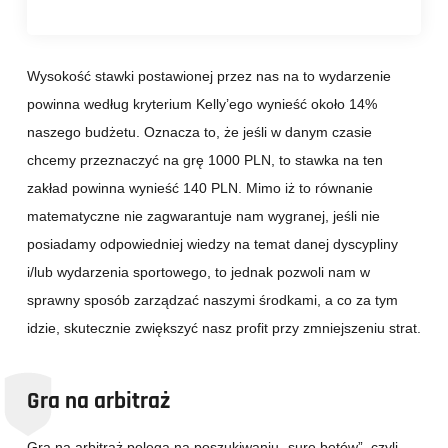
Wysokość stawki postawionej przez nas na to wydarzenie
powinna według kryterium Kelly’ego wynieść około 14%
naszego budżetu. Oznacza to, że jeśli w danym czasie
chcemy przeznaczyć na grę 1000 PLN, to stawka na ten
zakład powinna wynieść 140 PLN. Mimo iż to równanie
matematyczne nie zagwarantuje nam wygranej, jeśli nie
posiadamy odpowiedniej wiedzy na temat danej dyscypliny
i/lub wydarzenia sportowego, to jednak pozwoli nam w
sprawny sposób zarządzać naszymi środkami, a co za tym
idzie, skutecznie zwiększyć nasz profit przy zmniejszeniu strat.
Gra na arbitraż
Gra na arbitraż polega na poszukiwaniu „sure betów”, czyli