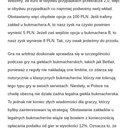
Widzimy, że kurs w obydwu przypadkach przekracza 2,0, więc
w obydwu przypadkach co najmniej podwoimy swój wkład.
Obstawiamy więc obydwie opcje za 100 PLN. Jeśli trafimy
zakład u bukmachera A, to nasz zysk na czysto powinien
wynieść 5 PLN. Jeżeli zaś wejdzie opcja u bukmachera B, to
nasz zysk wyniesie 8 PLN. Tak, czy owak jesteśmy do przodu.
Gra na arbitraż doskonale sprawdza się w szczególności
podczas gry na giełdach bukmacherskich, takich jak Betfair,
ponieważ z reguły nie nakładają one limitów, co zdarza się
notorycznie u klasycznych bukmacherów, którzy nie tolerują
tego typu gry w swoich serwisach. Niestety, w Polsce na
chwilę obecną nie działa żadna legalna giełda bukmacherska.
To jednak nie koniec złych wiadomości dla graczy, którzy
byliby zainteresowani tą strategią. Obstawianie zakładów u
legalnych bukmacherów wiąże się bowiem z koniecznością
opłacania podatku od gier w wysokości 12%. Oznacza to, że