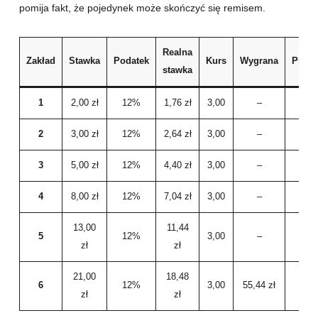
pomija fakt, że pojedynek może skończyć się remisem.
Realna
Zakład
Stawka
Podatek
Kurs
Wygrana
Przeg
stawka
1
2,00 zł
12%
1,76 zł
3,00
–
2 z
2
3,00 zł
12%
2,64 zł
3,00
–
3 z
3
5,00 zł
12%
4,40 zł
3,00
–
5 z
4
8,00 zł
12%
7,04 zł
3,00
–
8 z
13,00
11,44
5
12%
3,00
–
13,0
zł
zł
21,00
18,48
6
12%
3,00
55,44 zł
–
zł
zł