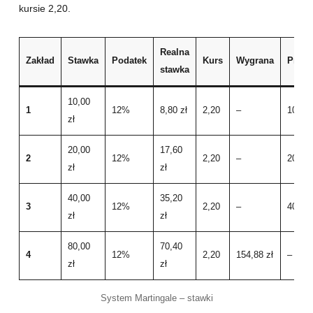
kursie 2,20.
Realna
Zakład
Stawka
Podatek
Kurs
Wygrana
Przeg
stawka
10,00
1
12%
8,80 zł
2,20
–
10 zł
zł
20,00
17,60
2
12%
2,20
–
20 zł
zł
zł
40,00
35,20
3
12%
2,20
–
40 zł
zł
zł
80,00
70,40
4
12%
2,20
154,88 zł
–
zł
zł
System Martingale – stawki