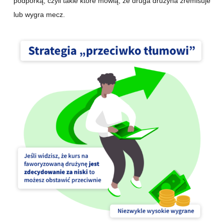
podpórką, czyli takie które mówią, że druga drużyna zremisuje
lub wygra mecz.