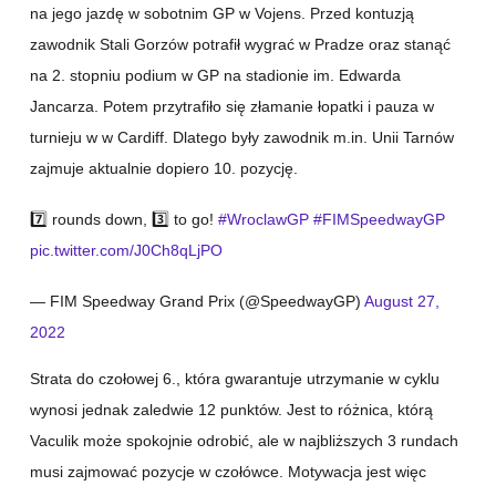
na jego jazdę w sobotnim GP w Vojens. Przed kontuzją
zawodnik Stali Gorzów potrafił wygrać w Pradze oraz stanąć
na 2. stopniu podium w GP na stadionie im. Edwarda
Jancarza. Potem przytrafiło się złamanie łopatki i pauza w
turnieju w w Cardiff. Dlatego były zawodnik m.in. Unii Tarnów
zajmuje aktualnie dopiero 10. pozycję.
7️⃣ rounds down, 3️⃣ to go!
#WroclawGP
#FIMSpeedwayGP
pic.twitter.com/J0Ch8qLjPO
— FIM Speedway Grand Prix (@SpeedwayGP)
August 27,
2022
Strata do czołowej 6., która gwarantuje utrzymanie w cyklu
wynosi jednak zaledwie 12 punktów. Jest to różnica, którą
Vaculik może spokojnie odrobić, ale w najbliższych 3 rundach
musi zajmować pozycje w czołówce. Motywacja jest więc