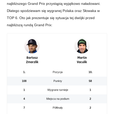
najbliższego Grand Prix przystąpią wyjątkowo naładowani.
Dlatego spodziewam się wygranej Polaka oraz Słowaka w
TOP 6. Oto jak prezentuje się sytuacja tej dwójki przed
najbliższą rundą Grand Prix:
Bartosz
Martin
Zmarzlik
Vaculik
1.
Pozycja
10.
108
Punkty
58
1
Wygrane turnieje
1
4
Miejsca na podium
2
7
Półfinały
2