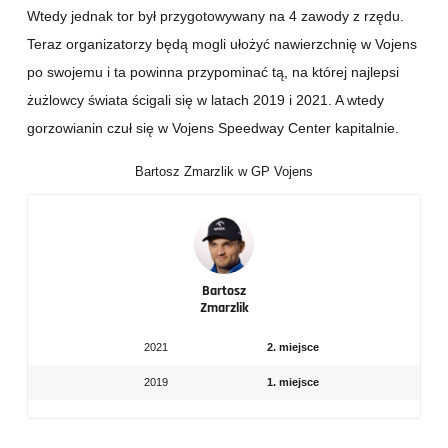
Wtedy jednak tor był przygotowywany na 4 zawody z rzędu.
Teraz organizatorzy będą mogli ułożyć nawierzchnię w Vojens
po swojemu i ta powinna przypominać tą, na której najlepsi
żużlowcy świata ścigali się w latach 2019 i 2021. A wtedy
gorzowianin czuł się w Vojens Speedway Center kapitalnie.
Bartosz Zmarzlik w GP Vojens
Bartosz
Zmarzlik
2021
2. miejsce
2019
1. miejsce