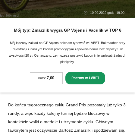
10.09.2022 godz. 19:00
fot. 400mm.pl
Mój typ:
Zmarzlik wygra GP Vojens i Vaculik w TOP 6
Mój łączony zakład na GP Vojens polecam typować w LVBET. Bukmacher przy
rejestracji z naszym kodem promocyjnym zapewnia bonus bez depozytu w
wysokości 20 zł. Oznacza to, że możesz postawić kupon i nie wpłacać żadnych
pieniędzy.
Postaw w LVBET
7,00
kurs:
Do końca tegorocznego cyklu Grand Prix pozostały już tylko 3
rundy, a więc każdy kolejny turniej będzie kluczowy w
kontekście walki o medale i utrzymanie cyklu. Głównym
faworytem jest oczywiście Bartosz Zmarzlik i spodziewam się,