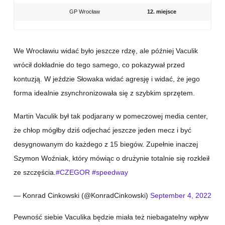
GP Wrocław
12. miejsce
We Wrocławiu widać było jeszcze rdzę, ale później Vaculik
wrócił dokładnie do tego samego, co pokazywał przed
kontuzją. W jeździe Słowaka widać agresję i widać, że jego
forma idealnie zsynchronizowała się z szybkim sprzętem.
Martin Vaculik był tak podjarany w pomeczowej media center,
że chłop mógłby dziś odjechać jeszcze jeden mecz i być
desygnowanym do każdego z 15 biegów. Zupełnie inaczej
Szymon Woźniak, który mówiąc o drużynie totalnie się rozkleił
ze szczęścia.
#CZEGOR
#speedway
— Konrad Cinkowski (@KonradCinkowski)
September 4, 2022
Pewność siebie Vaculika będzie miała też niebagatelny wpływ