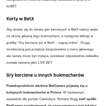
forBET.
Karty w BetX
Aby dostać się do świata gier karcianych w BetX należy wejść
na stronę główną tego bukmachera, a następnie kliknąć w
grafikę “Gry karciane już w BetX – zagraj online”. Drugą
możliwością jest przejście bezpośrednio z menu głównego,
ale nazwa może być myląca, ponieważ odpowiednia zakładka
została opisana jako LIVE BET.
Gry karciane u innych bukmacherów
Prawdopodobnie wkrótce BetGames pojawią się u
kolejnych bukmacherów w Polsce
. W niedawnym
wywiadzie dla portalu CalvinAyre, Richard Hogg
szef spółki
BetGames poinformował, że opracowywana jest lokalna