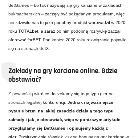
BetGames – bo tak nazywają się gry karciane w zakładach
bukmacherskich – zaczęły być pożądanym produktem, więc
nie zdziwiło nas to jako podobny produkt wprowadził w 2020
roku TOTALbet, a zaraz po nim podobną rozrywkę zaczął
oferować forBET. Pod koniec 2020 roku rozwiązanie pojawiło
się na stronach BetX.
Zakłady na gry karciane online. Gdzie
obstawiać?
Z pewnością wkrótce doczekamy się tego typu gier na
stronach legalnej konkurencji.
Jednak najważniejsze
pytanie brzmi na jakiej zasadzie działają tego typu
zakłady i jak je obstawiać, więc w poniższym artykule
przyglądamy się BetGames i opisujemy każdą z
gier.
Przyjrzymy się również, czy są bonusy na gry karciane w