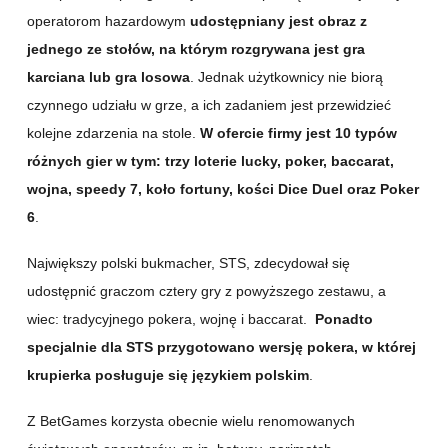
operatorom hazardowym
udostępniany jest obraz z
jednego ze stołów, na którym rozgrywana jest gra
karciana lub gra losowa
. Jednak użytkownicy nie biorą
czynnego udziału w grze, a ich zadaniem jest przewidzieć
kolejne zdarzenia na stole.
W ofercie firmy jest 10 typów
różnych gier w tym: trzy loterie lucky, poker, baccarat,
wojna, speedy 7, koło fortuny, kości Dice Duel oraz Poker
6
.
Największy polski bukmacher, STS, zdecydował się
udostępnić graczom cztery gry z powyższego zestawu, a
wiec: tradycyjnego pokera, wojnę i baccarat.
Ponadto
specjalnie dla STS przygotowano wersję pokera, w której
krupierka posługuje się językiem polskim
.
Z BetGames korzysta obecnie wielu renomowanych