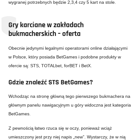
wygranej potrzebnych będzie 2,3,4 czy 5 kart na stole.
Gry karciane w zakładach
bukmacherskich – oferta
Obecnie jedynymi legalnymi operatorami online działającymi
w Polsce, który posiada BetGames i podobne produkty w
ofercie są: STS, TOTALbet, forBET i BetX.
Gdzie znaleźć STS BetGames?
Wchodząc na stronę główną tego pierwszego bukmachera na
głównym panelu nawigacyjnym u góry widoczna jest kategoria
BetGames.
Z pewnością łatwo rzuca się w oczy, ponieważ wciąż
umieszczony jest przy niej napis „new”. Wystarczy, że w nią