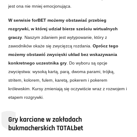
jest ona nie mniej emocjonująca.
W serwisie forBET możemy obstawiać przebieg
rozgrywki, w której udział bierze sześciu wirtualnych
graczy
. Naszym zdaniem jest wytypowanie, który z
zawodników okaże się zwycięzcą rozdania.
Oprócz tego
możemy obstawić zwycięski układ bez wskazywania
konkretnego uczestnika gry
. Do wyboru są opcje
zwycięstwa: wysoką kartą, parą, dwoma parami, trójką,
stritem, kolorem, fulem, karetą, pokerem i pokerem
królewskim. Kursy zmieniają się oczywiście wraz z rozwojem i
etapem rozgrywki.
Gry karciane w zakładach
bukmacherskich TOTALbet