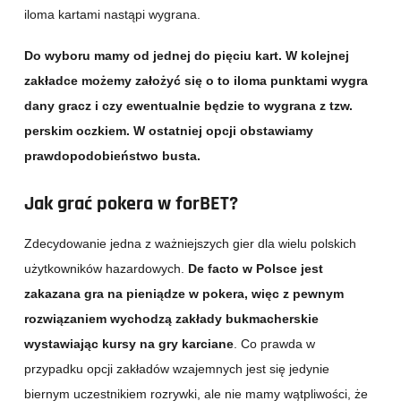
iloma kartami nastąpi wygrana.
Do wyboru mamy od jednej do pięciu kart. W kolejnej
zakładce możemy założyć się o to iloma punktami wygra
dany gracz i czy ewentualnie będzie to wygrana z tzw.
perskim oczkiem. W ostatniej opcji obstawiamy
prawdopodobieństwo busta.
Jak grać pokera w forBET?
Zdecydowanie jedna z ważniejszych gier dla wielu polskich
użytkowników hazardowych.
De facto w Polsce jest
zakazana gra na pieniądze w pokera, więc z pewnym
rozwiązaniem wychodzą zakłady bukmacherskie
wystawiając kursy na gry karciane
. Co prawda w
przypadku opcji zakładów wzajemnych jest się jedynie
biernym uczestnikiem rozrywki, ale nie mamy wątpliwości, że