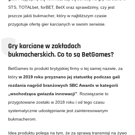
STS, TOTALbet, forBET, BetX oraz sprawdzimy, czy jest
jeszcze jakiś bukmacher, który w najbliższym czasie
przygotuje ofertę gier karcianych w swoim serwisie.
Gry karciane w zakładach
bukmacherskich. Co to są BetGames?
BetGames to produkt brytyjskiej firmy o tej samej nazwie, za
który
w 2019 roku przyznano jej statuetkę podczas gali
rozdania nagród branżowych SBC Awards w kategorii
„wschodząca gwiazda innowacji”
. Rozwiązanie to
przygotowane zostało w 2018 roku i od tego czasu
systematycznie udostępnianie jest zainteresowanym
bukmacherom.
Idea produktu polega na tym, że za sprawą transmisji na żywo