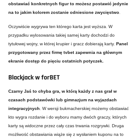
obstawiać konkretnych figur to możesz postawić jedynie
na to jakim kolorem zostanie odniesione zwycięstwo
.
Oczywiście wygrywa ten którego karta jest wyższa. W
przypadku wylosowania takiej samej karty dochodzi do
tytułowej wojny, w której krupier i gracz dobierają karty.
Panel
przygotowany przez firmę tvbet zapewnia na głównym
ekranie dostęp do pięciu ostatnich potyczek.
Blackjack w forBET
Czarny Jaś to chyba gra, w którą każdy z nas grał w
czasach podstawówki lub gimnazjum na wyjazdach
integracyjnych
. W wersji bukmacherskiej możemy obstawiać
kto wygra rozdanie i do wyboru mamy dwóch graczy, których
karty są widoczne przez cały czas trwania rozgrywki. Druga
możliwość obstawiania wiąże się z wysłaniem kuponu na to