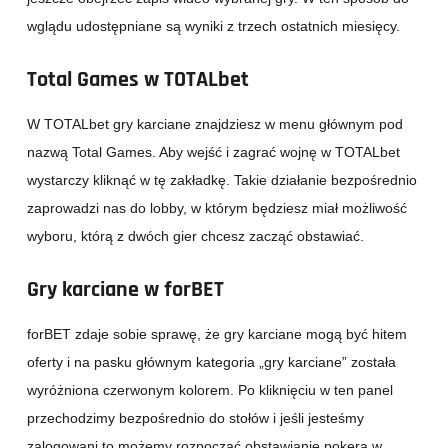
wglądu udostępniane są wyniki z trzech ostatnich miesięcy.
Total Games w TOTALbet
W TOTALbet gry karciane znajdziesz w menu głównym pod
nazwą Total Games. Aby wejść i zagrać wojnę w TOTALbet
wystarczy kliknąć w tę zakładkę. Takie działanie bezpośrednio
zaprowadzi nas do lobby, w którym będziesz miał możliwość
wyboru, którą z dwóch gier chcesz zacząć obstawiać.
Gry karciane w forBET
forBET zdaje sobie sprawę, że gry karciane mogą być hitem
oferty i na pasku głównym kategoria „gry karciane” została
wyróżniona czerwonym kolorem. Po kliknięciu w ten panel
przechodzimy bezpośrednio do stołów i jeśli jesteśmy
zalogowani to możemy rozpocząć obstawianie pokera w