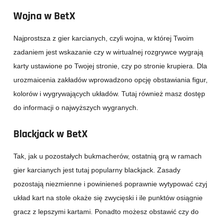
Wojna w BetX
Najprostsza z gier karcianych, czyli wojna, w której Twoim
zadaniem jest wskazanie czy w wirtualnej rozgrywce wygrają
karty ustawione po Twojej stronie, czy po stronie krupiera. Dla
urozmaicenia zakładów wprowadzono opcję obstawiania figur,
kolorów i wygrywających układów. Tutaj również masz dostęp
do informacji o najwyższych wygranych.
Blackjack w BetX
Tak, jak u pozostałych bukmacherów, ostatnią grą w ramach
gier karcianych jest tutaj popularny blackjack. Zasady
pozostają niezmienne i powinieneś poprawnie wytypować czyj
układ kart na stole okaże się zwycięski i ile punktów osiągnie
gracz z lepszymi kartami. Ponadto możesz obstawić czy do