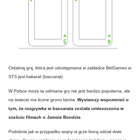
Ostatnią grą, która jest udostępniana w zakładce BetGames w
STS jest bakarat (baccarat).
W Polsce może ta odmiana gry nie jest bardzo popularna, ale
na świecie ma liczne grono fanów.
Wystarczy wspomnieć o
tym, że rozgrywka w baccarata została umieszczona w
sześciu filmach o Jamsie Bondzie
.
Podobnie jak w przypadku wojny w grze biorą udział dwie