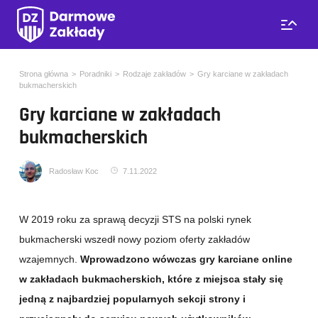
Strona główna
Poradniki
Rodzaje zakładów
Gry karciane w zakładach
bukmacherskich
Gry karciane w zakładach
bukmacherskich
Radosław Koc
7.11.2022
W 2019 roku za sprawą decyzji STS na polski rynek
bukmacherski wszedł nowy poziom oferty zakładów
wzajemnych.
Wprowadzono wówczas gry karciane online
w zakładach bukmacherskich, które z miejsca stały się
jedną z najbardziej popularnych sekcji strony i