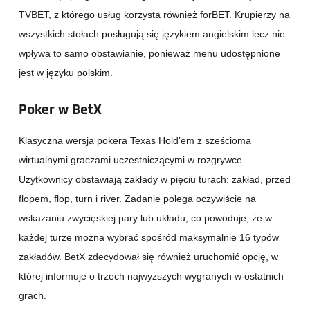
TVBET, z którego usług korzysta również forBET. Krupierzy na
wszystkich stołach posługują się językiem angielskim lecz nie
wpływa to samo obstawianie, ponieważ menu udostępnione
jest w języku polskim.
Poker w BetX
Klasyczna wersja pokera Texas Hold’em z sześcioma
wirtualnymi graczami uczestniczącymi w rozgrywce.
Użytkownicy obstawiają zakłady w pięciu turach: zakład, przed
flopem, flop, turn i river. Zadanie polega oczywiście na
wskazaniu zwycięskiej pary lub układu, co powoduje, że w
każdej turze można wybrać spośród maksymalnie 16 typów
zakładów. BetX zdecydował się również uruchomić opcję, w
której informuje o trzech najwyższych wygranych w ostatnich
grach.