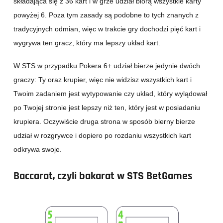
składająca się z 36 kart i w grze udział biorą wszystkie karty
powyżej 6. Poza tym zasady są podobne to tych znanych z
tradycyjnych odmian, więc w trakcie gry dochodzi pięć kart i
wygrywa ten gracz, który ma lepszy układ kart.
W STS w przypadku Pokera 6+ udział bierze jedynie dwóch
graczy: Ty oraz krupier, więc nie widzisz wszystkich kart i
Twoim zadaniem jest wytypowanie czy układ, który wylądował
po Twojej stronie jest lepszy niż ten, który jest w posiadaniu
krupiera. Oczywiście druga strona w sposób bierny bierze
udział w rozgrywce i dopiero po rozdaniu wszystkich kart
odkrywa swoje.
Baccarat, czyli bakarat w STS BetGames