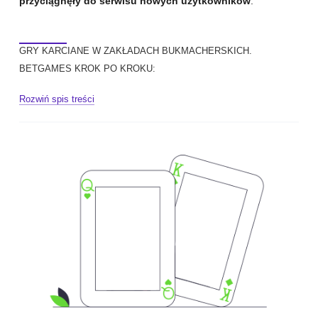
przyciągnęły do serwisu nowych użytkowników
.
GRY KARCIANE W ZAKŁADACH BUKMACHERSKICH.
BETGAMES KROK PO KROKU:
Rozwiń spis treści