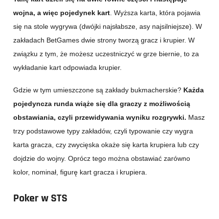
wojna, a więc pojedynek kart
. Wyższa karta, która pojawia
się na stole wygrywa (dwójki najsłabsze, asy najsilniejsze). W
zakładach BetGames dwie strony tworzą gracz i krupier. W
związku z tym, że możesz uczestniczyć w grze biernie, to za
wykładanie kart odpowiada krupier.
Gdzie w tym umieszczone są zakłady bukmacherskie?
Każda
pojedyncza runda wiąże się dla graczy z możliwością
obstawiania, czyli przewidywania wyniku rozgrywki.
Masz
trzy podstawowe typy zakładów, czyli typowanie czy wygra
karta gracza, czy zwycięska okaże się karta krupiera lub czy
dojdzie do wojny. Oprócz tego można obstawiać zarówno
kolor, nominał, figurę kart gracza i krupiera.
Poker w STS