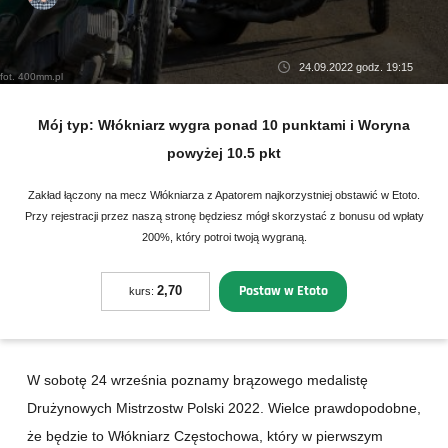
24.09.2022 godz. 19:15
fot. 400mm.pl
Mój typ:
Włókniarz wygra ponad 10 punktami i Woryna
powyżej 10.5 pkt
Zakład łączony na mecz Włókniarza z Apatorem najkorzystniej obstawić w Etoto.
Przy rejestracji przez naszą stronę będziesz mógł skorzystać z bonusu od wpłaty
200%, który potroi twoją wygraną.
Postaw w Etoto
2,70
kurs:
W sobotę 24 września poznamy brązowego medalistę
Drużynowych Mistrzostw Polski 2022. Wielce prawdopodobne,
że będzie to Włókniarz Częstochowa, który w pierwszym