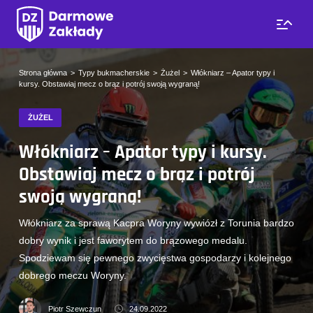
Strona główna
Typy bukmacherskie
Żużel
Włókniarz – Apator typy i
kursy. Obstawiaj mecz o brąz i potrój swoją wygraną!
ŻUŻEL
Włókniarz – Apator typy i kursy.
Obstawiaj mecz o brąz i potrój
swoją wygraną!
Włókniarz za sprawą Kacpra Woryny wywiózł z Torunia bardzo
dobry wynik i jest faworytem do brązowego medalu.
Spodziewam się pewnego zwycięstwa gospodarzy i kolejnego
dobrego meczu Woryny.
Piotr Szewczun
24.09.2022