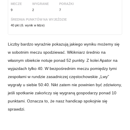
MECZE
WYGRANE
PORAŻKI
9
2
7
ŚREDNIA PUNKTÓW NA WYJEŹDZIE
40 pkt (6. wynik w lidze)
Liczby bardzo wyraźnie pokazują jakiego wyniku możemy się
w sobotnim meczu spodziewać. Włókniarz średnio na
własnym obiekcie notuje ponad 52 punkty. Z kolei Apator na
wyjazdach tylko 40. W bezpośrednim meczu pomiędzy tymi
zespołami w rundzie zasadniczej częstochowskie „Lwy”
wygrały u siebie 50:40. Nikt zatem nie powinien być zdziwiony,
jeśli spotkanie zakończy się wygraną gospodarzy ponad 10
punktami. Oznacza to, że nasz handicap spokojnie się
sprawdzi.