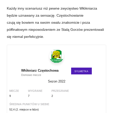
Każdy inny scenariusz niż pewne zwycięstwo Włókniarza
będzie uznawany za sensację. Częstochowianie
czują się bowiem na swoim owalu znakomicie i poza
półfinałowym niepowodzeniem ze Stalą Gorzów prezentowali
się niemal perfekcyjnie.
Włókniarz Częstochowa
SYLWETKA
Domowe mecze
Sezon 2022
MECZE
WYGRANE
PRZEGRANE
9
7
2
ŚREDNIA PUNKTÓW U SIEBIE
52,4 (2. miejsce w lidze)