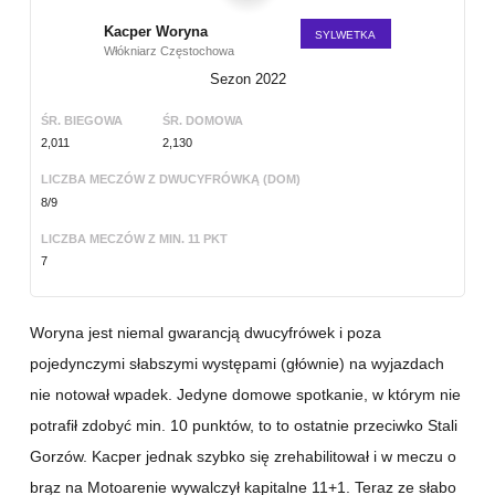
Kacper Woryna
SYLWETKA
Włókniarz Częstochowa
Sezon 2022
ŚR. BIEGOWA
ŚR. DOMOWA
2,011
2,130
LICZBA MECZÓW Z DWUCYFRÓWKĄ (DOM)
8/9
LICZBA MECZÓW Z MIN. 11 PKT
7
Woryna jest niemal gwarancją dwucyfrówek i poza
pojedynczymi słabszymi występami (głównie) na wyjazdach
nie notował wpadek. Jedyne domowe spotkanie, w którym nie
potrafił zdobyć min. 10 punktów, to to ostatnie przeciwko Stali
Gorzów. Kacper jednak szybko się zrehabilitował i w meczu o
brąz na Motoarenie wywalczył kapitalne 11+1. Teraz ze słabo