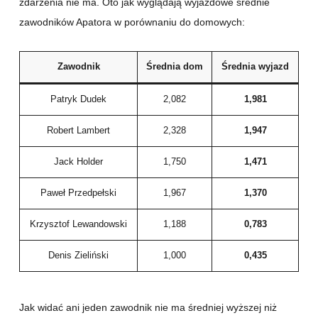
zdarzenia nie ma. Oto jak wyglądają wyjazdowe średnie
zawodników Apatora w porównaniu do domowych:
Zawodnik
Średnia dom
Średnia wyjazd
Patryk Dudek
2,082
1,981
Robert Lambert
2,328
1,947
Jack Holder
1,750
1,471
Paweł Przedpełski
1,967
1,370
Krzysztof Lewandowski
1,188
0,783
Denis Zieliński
1,000
0,435
Jak widać ani jeden zawodnik nie ma średniej wyższej niż