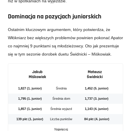
niż w spotkaniach na wyjeździe.
Dominacja na pozycjach juniorskich
Ostatnim kluczowym argumentem, który potwierdza, że
Włókniarz bez większych problemów powinien pokonać Apator
co najmniej 9 punktami są młodzieżowcy. Oto jak prezentuje
się w tym sezonie dorobek duetu Świdnicki – Miśkowiak.
Jakub
Mateusz
Miśkowiak
Świdnicki
1,827 (1. junior)
Średnia
1,452 (5. junior)
1,795 (1. junior)
Średnia dom
1,737 (3. junior)
1,857 (1. junior)
Średnia wyjazd
1,143 (4. junior)
139 pkt (1. junior)
Liczba punktów
84 pkt (4. junior)
Najwięcej