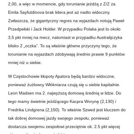
2,00, a więc w momencie, gdy torunianie jeżdżą z Z/Z za
Emila Sayfutdinova brak lidera jest aż nadto widoczny.
Zwłaszcza, że gigantyczny regres na wyjazdach notują Paweł
Przedpełski i Jack Holder. W przypadku Polaka jest to około
3,5 pkt mniej na mecz, natomiast w przypadku Australijczyka
blisko 2 „oczka”. To są właśnie główne przyczyny tego, że
torunianie na wyjazdach zdobywają średnio prawie 9 punktów
mniej niż u siebie.
W Częstochowie kłopoty Apatora będą bardzo widoczne,
ponieważ żużlowcy Włókniarza czują się u siebie kapitalnie.
Leon Madsen ma 2. najwyższą domową średnią w lidze. Do
tego mamy świetnie jeżdżącego Kacpra Worynę (2,130) i
Fredrika Lindgrena (2,150). To właśnie Szwed jest kluczem do
tak dobrej domowej jazdy swojego zespołu, ponieważ
dostarcza swojemu zespołowi przeciętnie ok. 2.5 pkt więcej