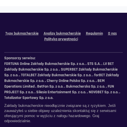
Typy bukmacherskie
Analizy bukmacherskie
Regulamin
O nas
Polityka prywatności
Sponsorzy serwisu:
FORTUNA Online Zakłady Bukmacherskie Sp. z o.o. , STS S.A. , LV BET
Zakłady Bukmacherskie Sp. z o.o. , SUPERBET Zakłady Bukmacherskie
Sp. z o.o. , TOTALBET Zakłady Bukmacherskie Sp. z o.o. , forBET Zakłady
Bukmacherskie Sp. z o.o. , Cherry Online Polska Sp. z o.o. , BEM
Operations Limited , BetFan Sp. z o.o. , Bukmacherska Sp. z o.o. , FUN
PROJECT Sp. z o.o. , Silesia Entertainment Sp. z o.o. , NOVOBET Sp. z o.o. ,
Totalizator Sportowy Sp. z o.o.
Zakłady bukmacherskie nieodłącznie związane są z ryzykiem. Jeśli
zauważyłeś u siebie objawy uzależnienia skontaktuj się z serwisami
oferującymi pomoc w wyjściu z nałogu hazardowego. Graj
odpowiedzialnie.