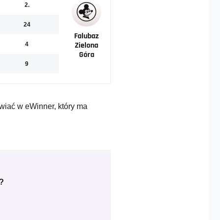
2.
24
Falubaz
Zielona
4
Góra
9
wiać w eWinner, który ma
?