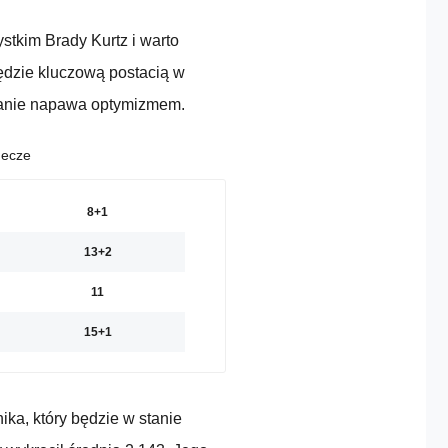
tkim Brady Kurtz i warto
będzie kluczową postacią w
owanie napawa optymizmem.
mecze
8+1
13+2
11
15+1
ka, który będzie w stanie