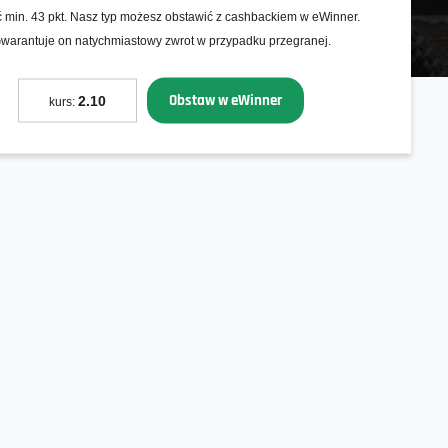
 min. 43 pkt. Nasz typ możesz obstawić z cashbackiem w eWinner.
warantuje on natychmiastowy zwrot w przypadku przegranej.
Obstaw w eWinner
2.10
kurs: