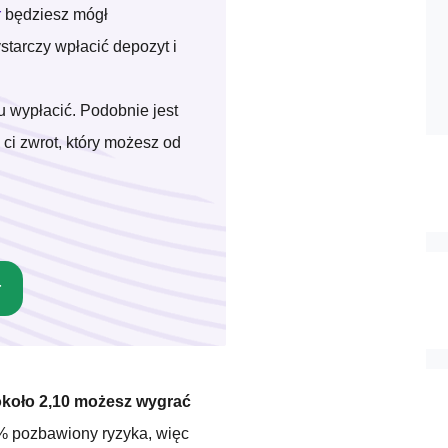
r
będziesz mógł
starczy wpłacić depozyt i
u wypłacić. Podobnie jest
ci zwrot, który możesz od
r
około 2,10 możesz wygrać
% pozbawiony ryzyka, więc