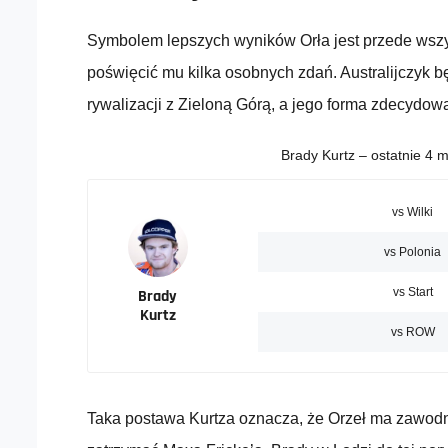
Symbolem lepszych wyników Orła jest przede wszys
poświęcić mu kilka osobnych zdań. Australijczyk 
rywalizacji z Zieloną Górą, a jego forma zdecyd
Brady Kurtz – ostatnie 4 
vs Wilki
vs Polonia
vs Start
Brady
Kurtz
vs ROW
Taka postawa Kurtza oznacza, że Orzeł ma zawodni