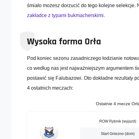
śmiało możesz dorzucić do tego kolejne selekcje.
zakładce z typami bukmacherskimi
.
Wysoka forma Orła
Pod koniec sezonu zasadniczego łodzianie notow
co według nas jest najważniejszym argumentem ś
postawić się Falubazowi. Oto dokładne rezultaty 
4 ostatnich meczach:
Ostatnie 4 mecze Orł
ROW Rybnik (wyjazd)
Start Gniezno (dom)