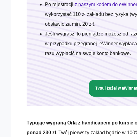
Po rejestracji
z naszym kodem do eWinne
wykorzystać 110 zł zakładu bez ryzyka (wy
obstawić za min. 20 zł).
Jeśli wygrasz, to pieniądze możesz od raz
w przypadku przegranej. eWinner wypłaca 
razu wypłacić na swoje konto bankowe.
Typuj żużel w eWinne
Typując wygraną Orła z handicapem po kursie 
ponad 230 zł.
Twój pierwszy zakład będzie w 100