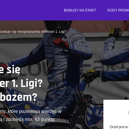
BONUSY NA START
KODY PROM
Szykuje się niespodzianka eWinner 1. Ligi?
e się
 1. Ligi?
lubazem?
ty, które pozwalają wierzyć w
 i zdobędą min. 43 punkty.
Orzeł jest 