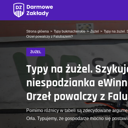
Strona główna
Typy bukmacherskie
Żużel
Typy na żużel. 
Orzeł powalczy z Falubazem?
ŻUŻEL
Typy na żużel. Szykuj
niespodzianka eWinner
Orzeł powalczy z Fa
Pomimo różnicy w tabeli są zdecydowane argumen
Orła. Typujemy, że gospodarze mocno się postawią