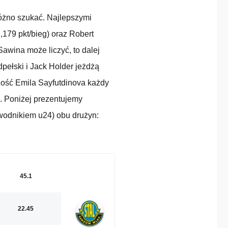
różno szukać. Najlepszymi
179 pkt/bieg) oraz Robert
 Sawina może liczyć, to dalej
ełski i Jack Holder jeżdżą
ność Emila Sayfutdinova każdy
. Poniżej prezentujemy
wodnikiem u24) obu drużyn:
45.1
22.45