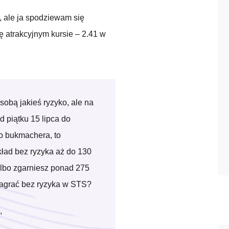
 ale ja spodziewam się
 atrakcyjnym kursie – 2.41 w
obą jakieś ryzyko, ale na
d piątku 15 lipca do
go bukmachera, to
ład bez ryzyka aż do 130
o albo zgarniesz ponad 275
 zagrać bez ryzyka w STS?
,