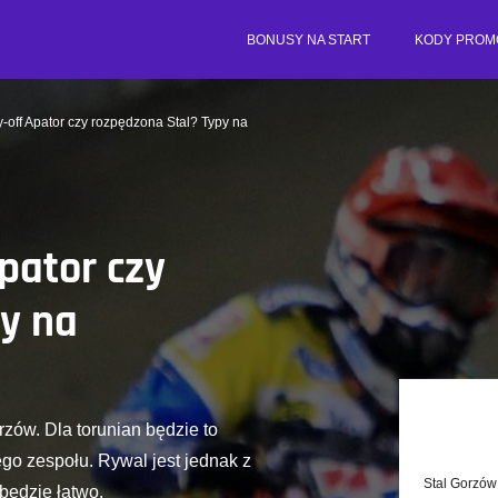
BONUSY NA START
KODY PROM
-off Apator czy rozpędzona Stal? Typy na
pator czy
y na
zów. Dla torunian będzie to
ego zespołu. Rywal jest jednak z
Stal Gorzów
będzie łatwo.