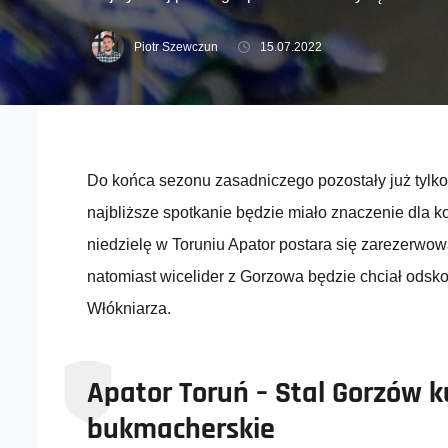
Piotr Szewczun
15.07.2022
Do końca sezonu zasadniczego pozostały już tylko 
najbliższe spotkanie będzie miało znaczenie dla 
niedzielę w Toruniu Apator postara się zarezerwo
natomiast wicelider z Gorzowa będzie chciał odsko
Włókniarza.
Apator Toruń – Stal Gorzów k
bukmacherskie