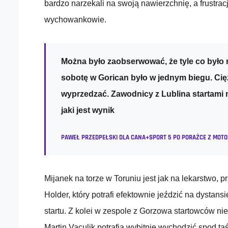
bardzo narzekali na swoją nawierzchnię, a frustra
wychowankowie.
Można było zaobserwować, że tyle co było 
sobotę w Gorican było w jednym biegu. Cię
wyprzedzać. Zawodnicy z Lublina startami n
jaki jest wynik
PAWEŁ PRZEDPEŁSKI DLA CANA+SPORT 5 PO PORAŻCE Z MOTO
Mijanek na torze w Toruniu jest jak na lekarstwo,
Holder, który potrafi efektownie jeździć na dystansi
startu. Z kolei w zespole z Gorzowa startowców ni
Martin Vaculik potrafią wybitnie wychodzić spod t