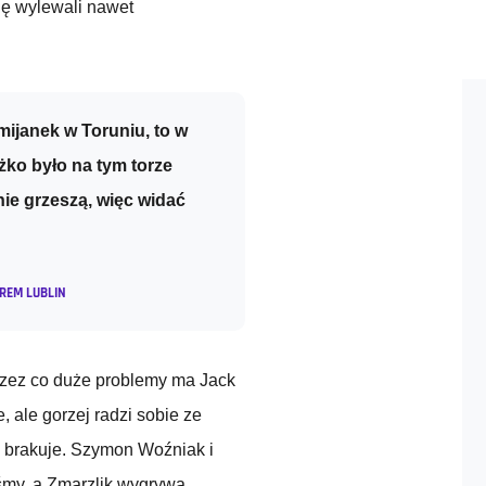
cję wylewali nawet
mijanek w Toruniu, to w
żko było na tym torze
ie grzeszą, więc widać
REM LUBLIN
 przez co duże problemy ma Jack
e, ale gorzej radzi sobie ze
e brakuje. Szymon Woźniak i
aśmy, a Zmarzlik wygrywa