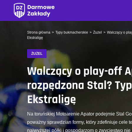
Strona główna
Typy bukmacherskie
Żużel
Walczący o play
Ekstraligę
ŻUŻEL
Walczący o play-off A
rozpędzona Stal? Typ
Ekstraligę
Na toruńskiej Motoarenie Apator podejmie Stal Gor
poważny sprawdzian formy, który zdefiniuje cele t
najwyższej półki i gospodarzom o zwycięstwo nie 