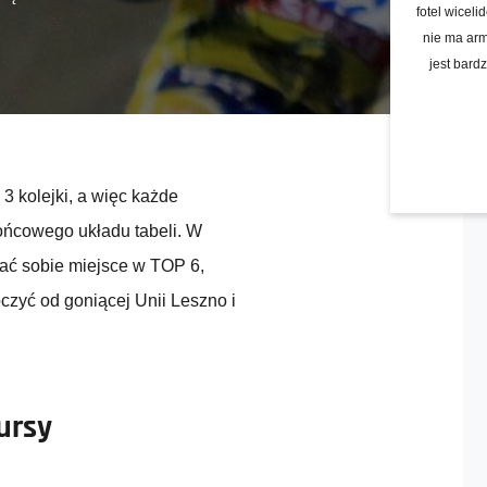
fotel wiceli
nie ma arm
jest bard
3 kolejki, a więc każde
końcowego układu tabeli. W
wać sobie miejsce w TOP 6,
czyć od goniącej Unii Leszno i
ursy