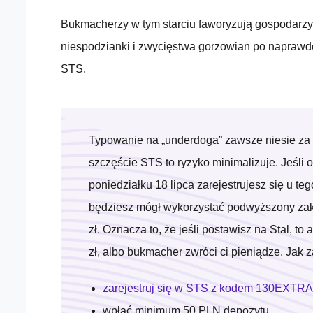
Bukmacherzy w tym starciu faworyzują gospodarzy,
niespodzianki i zwycięstwa gorzowian po naprawdę
STS.
Typowanie na „underdoga” zawsze niesie za s
szczęście STS to ryzyko minimalizuje. Jeśli o
poniedziałku 18 lipca zarejestrujesz się u te
będziesz mógł wykorzystać podwyższony zak
zł. Oznacza to, że jeśli postawisz na Stal, t
zł, albo bukmacher zwróci ci pieniądze. Jak
zarejestruj się w STS z kodem 130EXTRA
wpłać minimum 50 PLN depozytu,