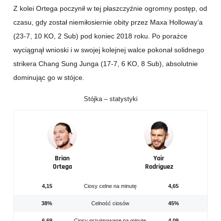
Z kolei Ortega poczynił w tej płaszczyźnie ogromny postęp, od
czasu, gdy został niemiłosiernie obity przez Maxa Holloway’a
(23-7, 10 KO, 2 Sub) pod koniec 2018 roku. Po porażce
wyciągnął wnioski i w swojej kolejnej walce pokonał solidnego
strikera Chang Sung Junga (17-7, 6 KO, 8 Sub), absolutnie
dominując go w stójce.
Stójka – statystyki
Brian
Yair
Ortega
Rodriguez
4,15
Ciosy celne na minutę
4,65
38%
Celność ciosów
45%
6,69
Ciosy przyjmowane na minutę
4,09