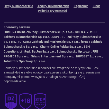
Typy bukmacherskie
Analizy bukmacherskie
Regulamin
O nas
Polityka prywatności
Sponsorzy serwisu:
FORTUNA Online Zakłady Bukmacherskie Sp. z o.o. , STS S.A. , LV BET
Zakłady Bukmacherskie Sp. z o.o. , SUPERBET Zakłady Bukmacherskie
Sp. z o.o. , TOTALBET Zakłady Bukmacherskie Sp. z o.o. , forBET Zakłady
Bukmacherskie Sp. z o.o. , Cherry Online Polska Sp. z o.o. , BEM
Operations Limited , BetFan Sp. z o.o. , Bukmacherska Sp. z o.o. , FUN
PROJECT Sp. z o.o. , Silesia Entertainment Sp. z o.o. , NOVOBET Sp. z o.o. ,
Totalizator Sportowy Sp. z o.o.
Zakłady bukmacherskie nieodłącznie związane są z ryzykiem. Jeśli
zauważyłeś u siebie objawy uzależnienia skontaktuj się z serwisami
oferującymi pomoc w wyjściu z nałogu hazardowego. Graj
odpowiedzialnie.