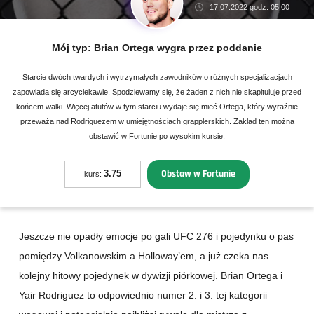
17.07.2022 godz. 05:00
Mój typ:
Brian Ortega wygra przez poddanie
Starcie dwóch twardych i wytrzymałych zawodników o różnych specjalizacjach
zapowiada się arcyciekawie. Spodziewamy się, że żaden z nich nie skapituluje przed
końcem walki. Więcej atutów w tym starciu wydaje się mieć Ortega, który wyraźnie
przeważa nad Rodriguezem w umiejętnościach grapplerskich. Zakład ten można
obstawić w Fortunie po wysokim kursie.
Obstaw w Fortunie
3.75
kurs:
Jeszcze nie opadły emocje po gali UFC 276 i pojedynku o pas
pomiędzy Volkanowskim a Holloway’em, a już czeka nas
kolejny hitowy pojedynek w dywizji piórkowej. Brian Ortega i
Yair Rodriguez to odpowiednio numer 2. i 3. tej kategorii