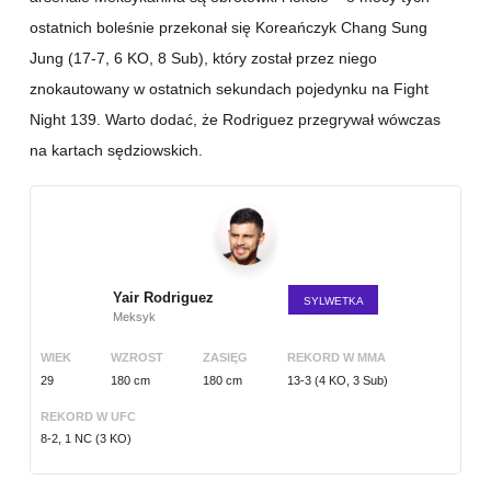
ostatnich boleśnie przekonał się Koreańczyk Chang Sung
Jung (17-7, 6 KO, 8 Sub), który został przez niego
znokautowany w ostatnich sekundach pojedynku na Fight
Night 139. Warto dodać, że Rodriguez przegrywał wówczas
na kartach sędziowskich.
Yair Rodriguez
SYLWETKA
Meksyk
WIEK
WZROST
ZASIĘG
REKORD W MMA
29
180 cm
180 cm
13-3 (4 KO, 3 Sub)
REKORD W UFC
8-2, 1 NC (3 KO)