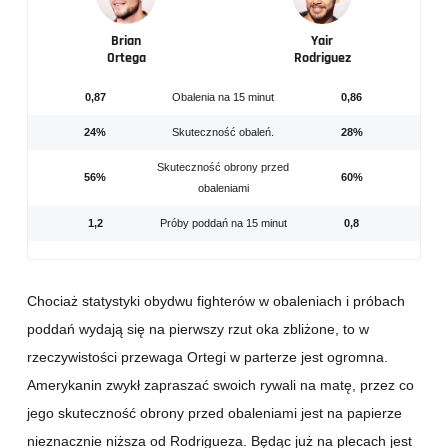
Brian
Yair
Ortega
Rodriguez
0,87
Obalenia na 15 minut
0,86
24%
Skuteczność obaleń.
28%
Skuteczność obrony przed
56%
60%
obaleniami
1,2
Próby poddań na 15 minut
0,8
Chociaż statystyki obydwu fighterów w obaleniach i próbach
poddań wydają się na pierwszy rzut oka zbliżone, to w
rzeczywistości przewaga Ortegi w parterze jest ogromna.
Amerykanin zwykł zapraszać swoich rywali na matę, przez co
jego skuteczność obrony przed obaleniami jest na papierze
nieznacznie niższa od Rodrigueza. Będąc już na plecach jest