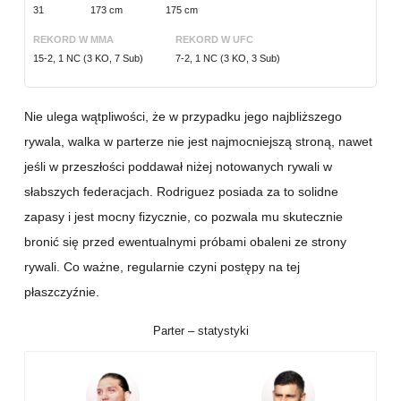
31
173 cm
175 cm
REKORD W MMA
REKORD W UFC
15-2, 1 NC (3 KO, 7 Sub)
7-2, 1 NC (3 KO, 3 Sub)
Nie ulega wątpliwości, że w przypadku jego najbliższego
rywala, walka w parterze nie jest najmocniejszą stroną, nawet
jeśli w przeszłości poddawał niżej notowanych rywali w
słabszych federacjach. Rodriguez posiada za to solidne
zapasy i jest mocny fizycznie, co pozwala mu skutecznie
bronić się przed ewentualnymi próbami obaleni ze strony
rywali. Co ważne, regularnie czyni postępy na tej
płaszczyźnie.
Parter – statystyki