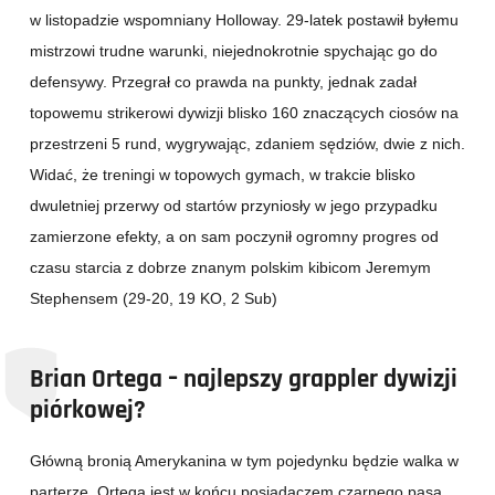
w listopadzie wspomniany Holloway. 29-latek postawił byłemu
mistrzowi trudne warunki, niejednokrotnie spychając go do
defensywy. Przegrał co prawda na punkty, jednak zadał
topowemu strikerowi dywizji blisko 160 znaczących ciosów na
przestrzeni 5 rund, wygrywając, zdaniem sędziów, dwie z nich.
Widać, że treningi w topowych gymach, w trakcie blisko
dwuletniej przerwy od startów przyniosły w jego przypadku
zamierzone efekty, a on sam poczynił ogromny progres od
czasu starcia z dobrze znanym polskim kibicom Jeremym
Stephensem (29-20, 19 KO, 2 Sub)
Brian Ortega – najlepszy grappler dywizji
piórkowej?
Główną bronią Amerykanina w tym pojedynku będzie walka w
parterze. Ortega jest w końcu posiadaczem czarnego pasa