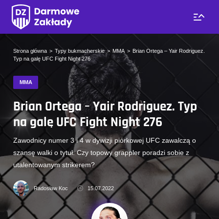
Strona główna
Typy bukmacherskie
MMA
Brian Ortega – Yair Rodriguez.
Typ na galę UFC Fight Night 276
MMA
Brian Ortega – Yair Rodriguez. Typ
na galę UFC Fight Night 276
Zawodnicy numer 3 i 4 w dywizji piórkowej UFC zawalczą o
szansę walki o tytuł. Czy topowy grappler poradzi sobie z
utalentowanym strikerem?
Radosław Koc
15.07.2022