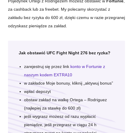
Pojedynek Ortegi z Rodrigezem możesz obstawić w
Fortunie
,
za cashback lub za freebet. My polecamy skorzystać z
zakładu bez ryzyka do 600 zł, dzięki czemu w razie przegranej
odzyskasz pieniądze za zakład.
Jak obstawić UFC Fight Night 276 bez ryzka?
zarejestruj się przez link
konto w Fortunie z
naszym kodem EXTRA10
w zakładce Moje bonusy, kliknij „aktywuj bonus”
wpłać depozyt
obstaw zakład na walkę Ortega – Rodriguez
(najlepiej za stawkę do 600 zł)
jeśli wygrasz możesz od razu wypłacić
pieniądze, jeśli przegrasz w ciągu 24 h
otrzymasz zwrot na konto w wysokości