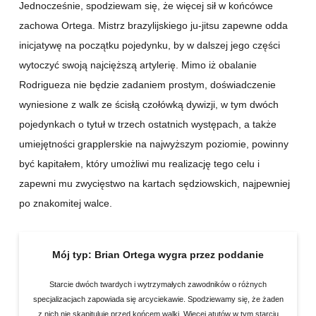
Jednocześnie, spodziewam się, że więcej sił w końcówce
zachowa Ortega. Mistrz brazylijskiego ju-jitsu zapewne odda
inicjatywę na początku pojedynku, by w dalszej jego części
wytoczyć swoją najcięższą artylerię. Mimo iż obalanie
Rodrigueza nie będzie zadaniem prostym, doświadczenie
wyniesione z walk ze ścisłą czołówką dywizji, w tym dwóch
pojedynkach o tytuł w trzech ostatnich występach, a także
umiejętności grapplerskie na najwyższym poziomie, powinny
być kapitałem, który umożliwi mu realizację tego celu i
zapewni mu zwycięstwo na kartach sędziowskich, najpewniej
po znakomitej walce.
Mój typ:
Brian Ortega wygra przez poddanie
Starcie dwóch twardych i wytrzymałych zawodników o różnych
specjalizacjach zapowiada się arcyciekawie. Spodziewamy się, że żaden
z nich nie skapituluje przed końcem walki. Więcej atutów w tym starciu