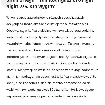
Brian Ortega – Yair Rodriguez UFC Fight
Night 276. Kto wygra?
W tym starciu zawodników o różnych specjalizacjach
decydująca może okazać się umiejętność rozłożenia sił.
Obydwaj są w końcu piekielnie wytrzymali, co potwierdzili w
swoich ostatnich pojedynkach, w których ich rywalami byli
zawodnicy z absolutnego szczytu dywizji. Za swoje występy
zostali nagrodzeni bonusami za walki wieczoru po
morderczych 5-rundowych bojach i należy nastawić się na to,
że podobny scenariusz może ziścić się w ich bezpośrednim
starciu. Motywacji do walki nie powinno zabraknąć żadnemu z
nich – ich nadrzędnym celem jest w końcu przysłowiowy „title
shot”, a że żadnemu z nich nie można odmówić serca do
walki, wytrzymałości na ciosy i żelaznej kondycji, zwycięzcę
najpewniej poznamy dopiero na kartach sędziowskich.