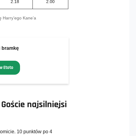
2.18
2.00
 Harry’ego Kane’a
i bramkę
w Etoto
oście najsilniejsi
omicie. 10 punktów po 4