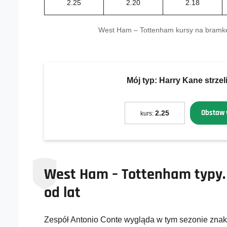
2.25
2.20
2.18
West Ham – Tottenham kursy na bramkę
Mój typ:
Harry Kane strzel
Obstaw 
2.25
kurs:
West Ham – Tottenham typy. G
od lat
Zespół Antonio Conte wygląda w tym sezonie znak