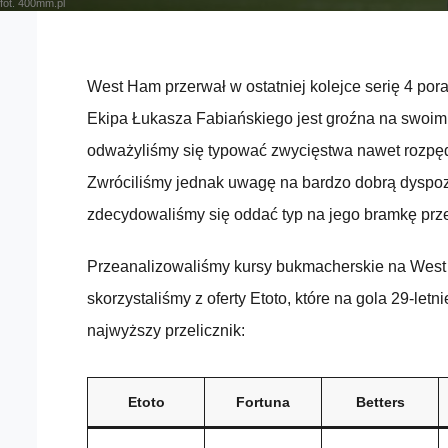
fot. 400mm.pl
West Ham przerwał w ostatniej kolejce serię 4 por
Ekipa Łukasza Fabiańskiego jest groźna na swoim 
odważyliśmy się typować zwycięstwa nawet rozpę
Zwróciliśmy jednak uwagę na bardzo dobrą dyspoz
zdecydowaliśmy się oddać typ na jego bramkę prz
Przeanalizowaliśmy kursy bukmacherskie na West
skorzystaliśmy z oferty Etoto, które na gola 29-let
najwyższy przelicznik:
Etoto
Fortuna
Betters