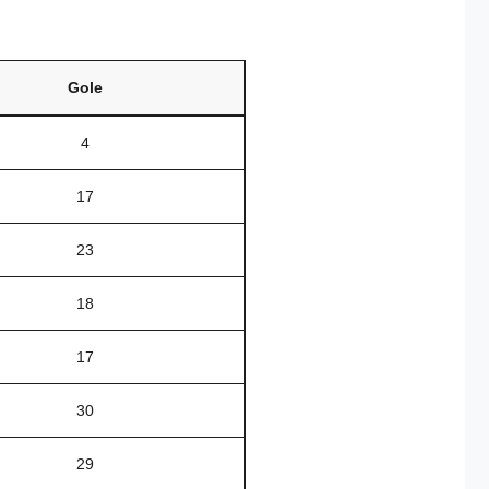
Gole
4
17
23
18
17
30
29