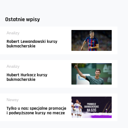
Ostatnie wpisy
Analizy
Robert Lewandowski kursy
bukmacherskie
Analizy
Hubert Hurkacz kursy
bukmacherskie
Newsy
Tylko u nas: specjalne promocje
i podwyższone kursy na mecze