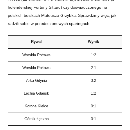
holenderskiej Fortuny Sittard) czy doświadczonego na
polskich boiskach Mateusza Grzybka. Sprawdźmy więc, jak
radzili sobie w przedsezonowych sparingach.
Rywal
Wynik
Worskła Połtawa
1:2
Worskła Połtawa
2:1
Arka Gdynia
3:2
Lechia Gdańsk
1:2
Korona Kielce
0:1
Górnik Łęczna
0:1