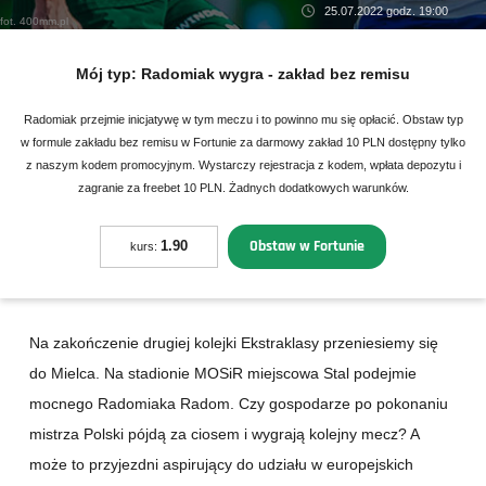
25.07.2022 godz. 19:00
fot. 400mm.pl
Mój typ:
Radomiak wygra - zakład bez remisu
Radomiak przejmie inicjatywę w tym meczu i to powinno mu się opłacić. Obstaw typ
w formule zakładu bez remisu w Fortunie za darmowy zakład 10 PLN dostępny tylko
z naszym kodem promocyjnym. Wystarczy rejestracja z kodem, wpłata depozytu i
zagranie za freebet 10 PLN. Żadnych dodatkowych warunków.
Obstaw w Fortunie
1.90
kurs:
Na zakończenie drugiej kolejki Ekstraklasy przeniesiemy się
do Mielca. Na stadionie MOSiR miejscowa Stal podejmie
mocnego Radomiaka Radom. Czy gospodarze po pokonaniu
mistrza Polski pójdą za ciosem i wygrają kolejny mecz? A
może to przyjezdni aspirujący do udziału w europejskich