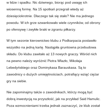
w lidze i spadku. Nic dziwnego, biorąc pod uwagę ich
wiosenną formę. Na 15 spotkań przegrali wtedy aż
dziesięciokrotnie. Dlaczego tak się stało? Nie ma jednego
powodu. W ich grze szwankowało wiele czynników, od obrony
po ofensywę i zwykłe braki w zgraniu piłkarzy.
W tym sezonie kierownictwo klubu z Podkarpacia postawiło
wszystko na jedną kartę. Nastąpiła gruntowna przebudowa
składu. Do klubu zawitało aż 13 nowych graczy. Wśród nich
na pewno należy wyróżnić Piotra Wlazło, Mikołaja
Lebedyńskiego oraz Dominykasa Barauskasa. Są to
zawodnicy o dużych umiejętnościach, potrafiący wziąć ciężar
gry na siebie.
Nie zapominajmy także o zawodnikach, którzy mogą być
dobrą inwestycją na przyszłość, jak na przykład Said Hamulic.
Poza wzmocnieniami trzeba jednak zaznaczyć, że klub został