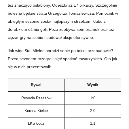
też znacząco osłabiony. Odeszło aż 17 piłkarzy. Szczególnie
bolesna będzie strata Grzegorza Tomasiewicza. Pomocnik w
ubiegłym sezonie został najlepszym strzelcem klubu z
dorobkiem ośmiu goli. Poza zdobywaniem bramek brał też
ciężar gry na siebie i budował akcje ofensywne.
Jak więc Stal Mielec poradzi sobie po takiej przebudowie?
Przed sezonem rozegrali pięć spotkań towarzyskich. Oto jak
się w nich prezentowali:
Rywal
Wynik
Resovia Rzeszów
1:0
Korona Kielce
2:0
ŁKS Łódź
1:1