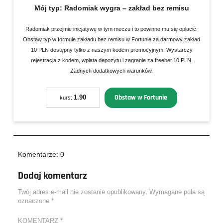
Mój typ:
Radomiak wygra – zakład bez remisu
Radomiak przejmie inicjatywę w tym meczu i to powinno mu się opłacić.
Obstaw typ w formule zakładu bez remisu w Fortunie za darmowy zakład
10 PLN dostępny tylko z naszym kodem promocyjnym. Wystarczy
rejestracja z kodem, wpłata depozytu i zagranie za freebet 10 PLN.
Żadnych dodatkowych warunków.
Obstaw w Fortunie
1.90
kurs:
Komentarze: 0
Dodaj komentarz
Twój adres e-mail nie zostanie opublikowany.
Wymagane pola są
oznaczone
*
KOMENTARZ
*