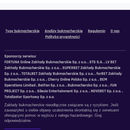
Typy bukmacherskie
Analizy bukmacherskie
Regulamin
O nas
Polityka prywatności
Sponsorzy serwisu:
FORTUNA Online Zakłady Bukmacherskie Sp. z o.o. , STS S.A. , LV BET
Zakłady Bukmacherskie Sp. z o.o. , SUPERBET Zakłady Bukmacherskie
Sp. z o.o. , TOTALBET Zakłady Bukmacherskie Sp. z o.o. , forBET Zakłady
Bukmacherskie Sp. z o.o. , Cherry Online Polska Sp. z o.o. , BEM
Operations Limited , BetFan Sp. z o.o. , Bukmacherska Sp. z o.o. , FUN
PROJECT Sp. z o.o. , Silesia Entertainment Sp. z o.o. , NOVOBET Sp. z o.o. ,
Totalizator Sportowy Sp. z o.o.
Zakłady bukmacherskie nieodłącznie związane są z ryzykiem. Jeśli
zauważyłeś u siebie objawy uzależnienia skontaktuj się z serwisami
oferującymi pomoc w wyjściu z nałogu hazardowego. Graj
odpowiedzialnie.