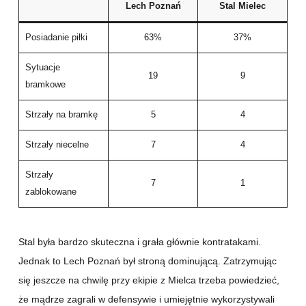
Lech Poznań
Stal Mielec
Posiadanie piłki
63%
37%
Sytuacje
19
9
bramkowe
Strzały na bramkę
5
4
Strzały niecelne
7
4
Strzały
7
1
zablokowane
Stal była bardzo skuteczna i grała głównie kontratakami.
Jednak to Lech Poznań był stroną dominującą. Zatrzymując
się jeszcze na chwilę przy ekipie z Mielca trzeba powiedzieć,
że mądrze zagrali w defensywie i umiejętnie wykorzystywali