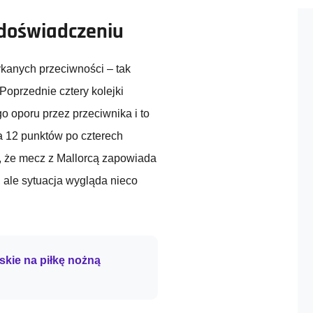
 doświadczeniu
ykanych przeciwności – tak
Poprzednie cztery kolejki
 oporu przez przeciwnika i to
a 12 punktów po czterech
, że mecz z Mallorcą zapowiada
 ale sytuacja wygląda nieco
kie na piłkę nożną