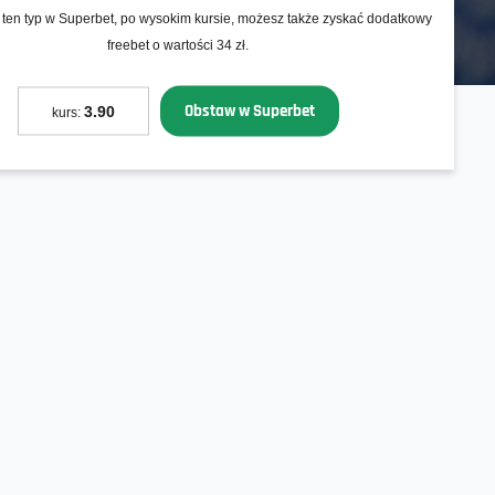
 ten typ w Superbet, po wysokim kursie, możesz także zyskać dodatkowy
freebet o wartości 34 zł.
Obstaw w Superbet
3.90
kurs: