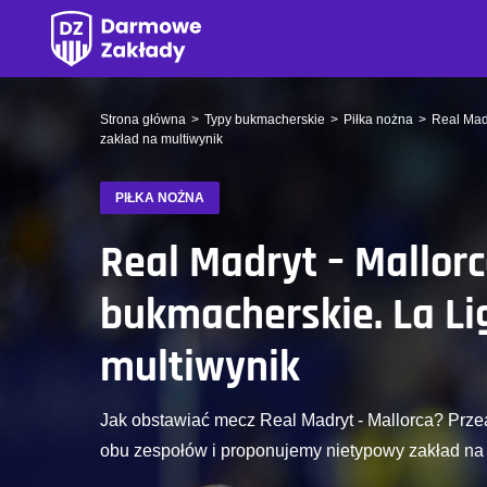
Strona główna
Typy bukmacherskie
Piłka nożna
Real Madr
zakład na multiwynik
PIŁKA NOŻNA
Real Madryt – Mallorc
bukmacherskie. La Li
multiwynik
Jak obstawiać mecz Real Madryt - Mallorca? Przea
obu zespołów i proponujemy nietypowy zakład na 