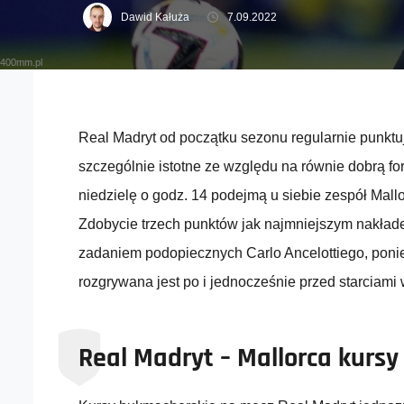
Dawid Kałuża
7.09.2022
400mm.pl
Real Madryt od początku sezonu regularnie punktuj
szczególnie istotne ze względu na równie dobrą f
niedzielę o godz. 14 podejmą u siebie zespół Mallor
Zdobycie trzech punktów jak najmniejszym nakład
zadaniem podopiecznych Carlo Ancelottiego, ponie
rozgrywana jest po i jednocześnie przed starciami 
Real Madryt – Mallorca kurs