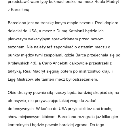
przedstawić wam typy bukmacherskie na mecz Realu Madryt
z Barceloną.
Barcelona jest na troszkę innym etapie sezonu. Real dopiero
doleciał do USA, a mecz z Dumą Katalonii będzie ich
pierwszym wakacyjnym sprawdzianem przed nowym
sezonem. Nie należy też zapominać o ostatnim meczu o
punkty między tymi zespołami, gdzie Barca przejechała się po
Królewskich 4:0, a Carlo Ancelotti całkowicie przestrzelił z
taktyką. Real Madryt sięgnął potem po mistrzostwo kraju i
Ligę Mistrzów, ale tamten mecz był ostrzeżeniem.
Obie drużyny pewnie siłą rzeczy będą bardziej skupiać się na
ofensywie, nie przywiązując takiej wagi do zadań
defensywnych. W końcu do USA przylecieli też dać trochę
show miejscowym kibicom. Barcelona rozegrała już kilka gier
kontrolnych i będzie pewnie bardziej zgrana. Do tego