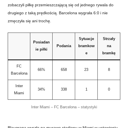
zobaczyli piłkę przemieszczającą się od jednego rywala do
drugiego z taką prędkością. Barcelona wygrała 6:0 i nie
zmęczyła się ani trochę.
Sytuacje
Strzały
Posiadan
Podania
bramkow
na
ie piłki
e
bramkę
FC
66%
658
23
8
Barcelona
Inter
34%
338
1
0
Miami
Inter Miami – FC Barcelona – statystyki
Blaugrana wyszła na murawę stadionu w Miami w ustawieniu