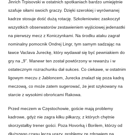
Jinrich Trpisovski w ostatnich spotkaniach bardzo umiejętnie
szafuje siłami swoich graczy. Dzięki szerokiej i wyrównanej
kadrze stosuje dość dużą rotację. Szkoleniowiec zaskoczył
wszystkich obserwatorów zestawieniem wyjściowej jedenastki
na pierwszy mecz z Koniczynkami. Na środku ataku zagrał
nominalny pomocnik Ondrej Lingr, tym samym sadzając na
ławce Vaclava Jureckę, który wydawał się być pewniakiem do
gry na „9”. Manewr ten został powtórzony w rewanżu i w
ostatecznym rozrachunku dał sukces. Co ciekawe, w ostatnim
ligowym meczu z Jabloncem, Jurecka znalazł się poza kadrą
meczową, co może zatem sugerować, że jest szykowany na
starcie z wysokimi obrońcami Rakowa.
Przed meczem w Częstochowie, goście mają problemy
kadrowe, gdyż nie zagra kilku piłkarzy, z których chętnie
skorzystałby trener gości. Poza Hovorką i Borilem, którzy od
dłuższego czasu leczą urazy, problemy ze zdrowiem na