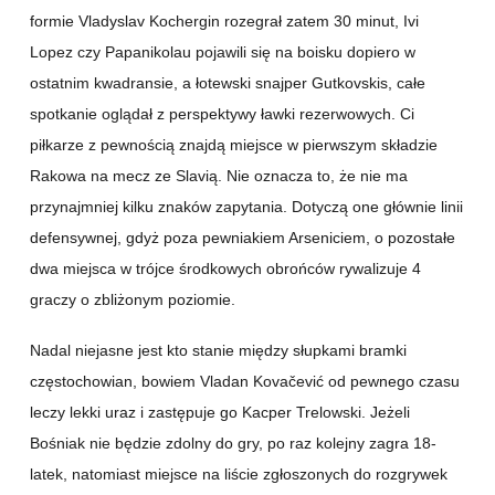
formie Vladyslav Kochergin rozegrał zatem 30 minut, Ivi
Lopez czy Papanikolau pojawili się na boisku dopiero w
ostatnim kwadransie, a łotewski snajper Gutkovskis, całe
spotkanie oglądał z perspektywy ławki rezerwowych. Ci
piłkarze z pewnością znajdą miejsce w pierwszym składzie
Rakowa na mecz ze Slavią. Nie oznacza to, że nie ma
przynajmniej kilku znaków zapytania. Dotyczą one głównie linii
defensywnej, gdyż poza pewniakiem Arseniciem, o pozostałe
dwa miejsca w trójce środkowych obrońców rywalizuje 4
graczy o zbliżonym poziomie.
Nadal niejasne jest kto stanie między słupkami bramki
częstochowian, bowiem Vladan Kovačević od pewnego czasu
leczy lekki uraz i zastępuje go Kacper Trelowski. Jeżeli
Bośniak nie będzie zdolny do gry, po raz kolejny zagra 18-
latek, natomiast miejsce na liście zgłoszonych do rozgrywek