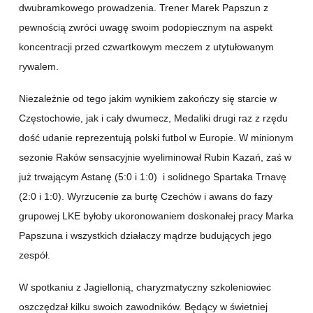
dwubramkowego prowadzenia. Trener Marek Papszun z
pewnością zwróci uwagę swoim podopiecznym na aspekt
koncentracji przed czwartkowym meczem z utytułowanym
rywalem.
Niezależnie od tego jakim wynikiem zakończy się starcie w
Częstochowie, jak i cały dwumecz, Medaliki drugi raz z rzędu
dość udanie reprezentują polski futbol w Europie. W minionym
sezonie Raków sensacyjnie wyeliminował Rubin Kazań, zaś w
już trwającym Astanę (5:0 i 1:0) i solidnego Spartaka Trnavę
(2:0 i 1:0). Wyrzucenie za burtę Czechów i awans do fazy
grupowej LKE byłoby ukoronowaniem doskonałej pracy Marka
Papszuna i wszystkich działaczy mądrze budujących jego
zespół.
W spotkaniu z Jagiellonią, charyzmatyczny szkoleniowiec
oszczędzał kilku swoich zawodników. Będący w świetniej