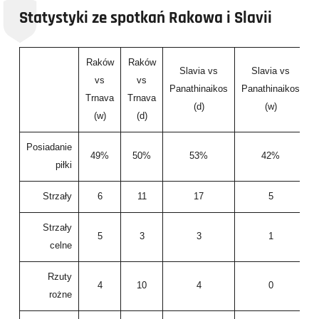
Statystyki ze spotkań Rakowa i Slavii
Raków
Raków
Slavia vs
Slavia vs
vs
vs
Panathinaikos
Panathinaikos
Trnava
Trnava
(d)
(w)
(w)
(d)
Posiadanie
49%
50%
53%
42%
piłki
Strzały
6
11
17
5
Strzały
5
3
3
1
celne
Rzuty
4
10
4
0
rożne