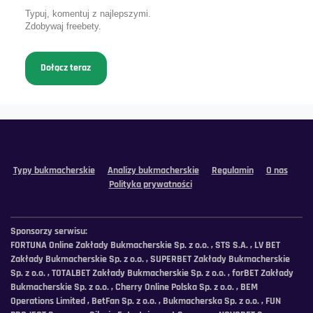
Typuj, komentuj z najlepszymi.
Zdobywaj freebety.
Dołącz teraz
Typy bukmacherskie
Analizy bukmacherskie
Regulamin
O nas
Polityka prywatności
Sponsorzy serwisu:
FORTUNA Online Zakłady Bukmacherskie Sp. z o.o. , STS S.A. , LV BET
Zakłady Bukmacherskie Sp. z o.o. , SUPERBET Zakłady Bukmacherskie
Sp. z o.o. , TOTALBET Zakłady Bukmacherskie Sp. z o.o. , forBET Zakłady
Bukmacherskie Sp. z o.o. , Cherry Online Polska Sp. z o.o. , BEM
Operations Limited , BetFan Sp. z o.o. , Bukmacherska Sp. z o.o. , FUN