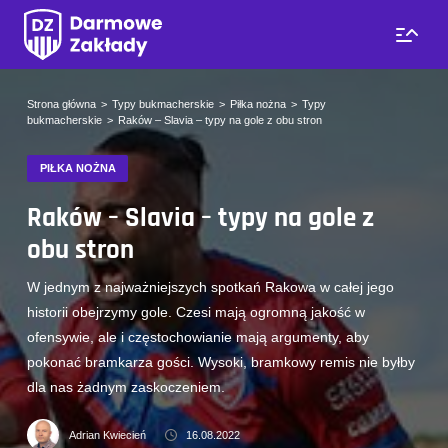
Strona główna
Typy bukmacherskie
Piłka nożna
Typy
bukmacherskie
Raków – Slavia – typy na gole z obu stron
PIŁKA NOŻNA
Raków – Slavia – typy na gole z
obu stron
W jednym z najważniejszych spotkań Rakowa w całej jego
historii obejrzymy gole. Czesi mają ogromną jakość w
ofensywie, ale i częstochowianie mają argumenty, aby
pokonać bramkarza gości. Wysoki, bramkowy remis nie byłby
dla nas żadnym zaskoczeniem.
Adrian Kwiecień
16.08.2022