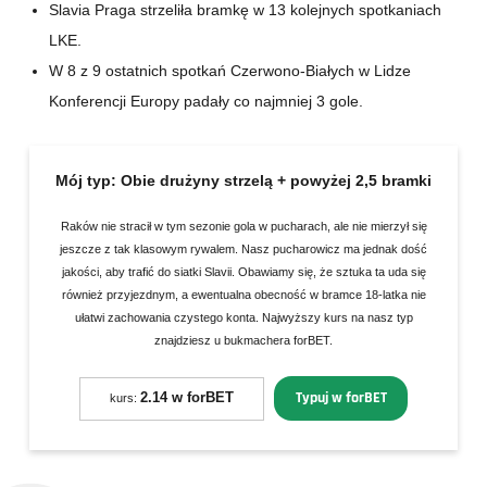
Slavia Praga strzeliła bramkę w 13 kolejnych spotkaniach
LKE.
W 8 z 9 ostatnich spotkań Czerwono-Białych w Lidze
Konferencji Europy padały co najmniej 3 gole.
Mój typ:
Obie drużyny strzelą + powyżej 2,5 bramki
Raków nie stracił w tym sezonie gola w pucharach, ale nie mierzył się
jeszcze z tak klasowym rywalem. Nasz pucharowicz ma jednak dość
jakości, aby trafić do siatki Slavii. Obawiamy się, że sztuka ta uda się
również przyjezdnym, a ewentualna obecność w bramce 18-latka nie
ułatwi zachowania czystego konta. Najwyższy kurs na nasz typ
znajdziesz u bukmachera forBET.
Typuj w forBET
2.14 w forBET
kurs: