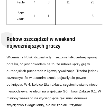
Faule
7
8
11
23
Żółte
1
1
1
5
kartki
Raków oszczędzał w weekend
najważniejszych graczy
Wicemistrz Polski doznał w tym sezonie tylko jednej ligowej
porażki, co jest dowodem na to, że udanie łączy grę w
europejskich pucharach z ligową rywalizacją. Trzeba jednak
zaznaczyć, że w ostatnim czasie pojawiły się pewne
potknięcia. W 4. kolejce Ekstraklasy, częstochowianie nieco
niespodziewanie ulegli na wyjeździe Górnikowi Zabrze 0:1. W
miniony weekend na wyciagnięcie ręki mieli domowe
zwycięstwo z Jagiellonią, ale nie zdołali utrzymać