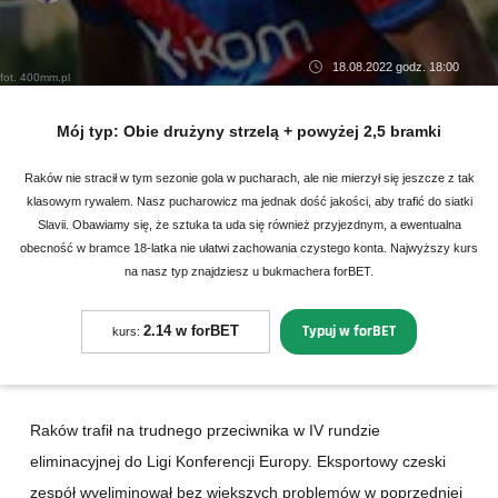
18.08.2022 godz. 18:00
fot. 400mm.pl
Mój typ:
Obie drużyny strzelą + powyżej 2,5 bramki
Raków nie stracił w tym sezonie gola w pucharach, ale nie mierzył się jeszcze z tak
klasowym rywalem. Nasz pucharowicz ma jednak dość jakości, aby trafić do siatki
Slavii. Obawiamy się, że sztuka ta uda się również przyjezdnym, a ewentualna
obecność w bramce 18-latka nie ułatwi zachowania czystego konta. Najwyższy kurs
na nasz typ znajdziesz u bukmachera forBET.
Typuj w forBET
2.14 w forBET
kurs:
Raków trafił na trudnego przeciwnika w IV rundzie
eliminacyjnej do Ligi Konferencji Europy. Eksportowy czeski
zespół wyeliminował bez większych problemów w poprzedniej