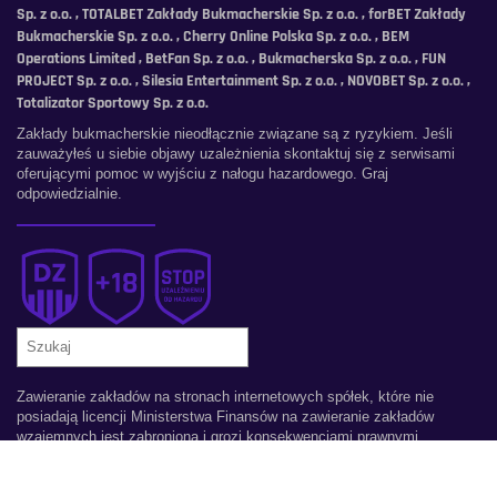
Sp. z o.o. , TOTALBET Zakłady Bukmacherskie Sp. z o.o. , forBET Zakłady
Bukmacherskie Sp. z o.o. , Cherry Online Polska Sp. z o.o. , BEM
Operations Limited , BetFan Sp. z o.o. , Bukmacherska Sp. z o.o. , FUN
PROJECT Sp. z o.o. , Silesia Entertainment Sp. z o.o. , NOVOBET Sp. z o.o. ,
Totalizator Sportowy Sp. z o.o.
Zakłady bukmacherskie nieodłącznie związane są z ryzykiem. Jeśli
zauważyłeś u siebie objawy uzależnienia skontaktuj się z serwisami
oferującymi pomoc w wyjściu z nałogu hazardowego. Graj
odpowiedzialnie.
Szukaj
Zawieranie zakładów na stronach internetowych spółek, które nie
posiadają licencji Ministerstwa Finansów na zawieranie zakładów
wzajemnych jest zabroniona i grozi konsekwencjami prawnymi.
Copyright © 2026 Darmowe Zakłady