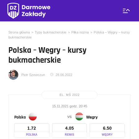
Strona główna
Typy bukmacherskie
Piłka nożna
Polska – Węgry – kursy
bukmacherskie
Polska – Węgry – kursy
bukmacherskie
Piotr Szewczun
28.06.2022
EL. MŚ 2022
15.11.2021 godz. 20:45
vs
Polska
Węgry
1.72
4.05
6.50
POLSKA
REMIS
WĘGRY