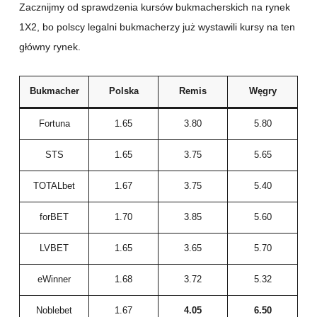
Zacznijmy od sprawdzenia kursów bukmacherskich na rynek
1X2, bo polscy legalni bukmacherzy już wystawili kursy na ten
główny rynek.
Bukmacher
Polska
Remis
Węgry
Fortuna
1.65
3.80
5.80
STS
1.65
3.75
5.65
TOTALbet
1.67
3.75
5.40
forBET
1.70
3.85
5.60
LVBET
1.65
3.65
5.70
eWinner
1.68
3.72
5.32
Noblebet
1.67
4.05
6.50