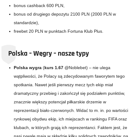
bonus cashback 600 PLN,
bonus od drugiego depozytu 2100 PLN (2000 PLN w
standardzie),
freebet 20 PLN w punktach Fortuna Klub Plus.
Polska – Węgry – nasze typy
Polska wygra
(
kurs 1.67
@Noblebet) –
nie ulega
wątpliwości, że Polacy są zdecydowanym faworytem tego
spotkania. Nawet jeśli pierwszy mecz tych ekip miał
dramatyczny przebieg i zakończył się podziałem punktów,
znacznie większy potencjał piłkarskie drzemie w
reprezentacji biało-czerwonych. Widać to m. in. po wartości
rynkowej obydwu ekip, ich miejscach w rankingu FIFA oraz
klubach, w których grają ich reprezentanci. Faktem jest, że
nasi rywale mają w składzie kilku solidnych zawodników, na