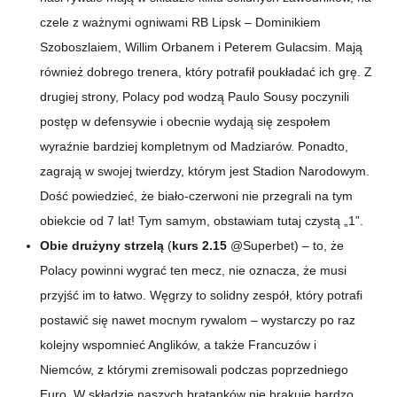
czele z ważnymi ogniwami RB Lipsk – Dominikiem
Szoboszlaiem, Willim Orbanem i Peterem Gulacsim. Mają
również dobrego trenera, który potrafił poukładać ich grę. Z
drugiej strony, Polacy pod wodzą Paulo Sousy poczynili
postęp w defensywie i obecnie wydają się zespołem
wyraźnie bardziej kompletnym od Madziarów. Ponadto,
zagrają w swojej twierdzy, którym jest Stadion Narodowym.
Dość powiedzieć, że biało-czerwoni nie przegrali na tym
obiekcie od 7 lat! Tym samym, obstawiam tutaj czystą „1”.
Obie drużyny strzelą
(
kurs 2.15
@Superbet) –
to, że
Polacy powinni wygrać ten mecz, nie oznacza, że musi
przyjść im to łatwo. Węgrzy to solidny zespół, który potrafi
postawić się nawet mocnym rywalom – wystarczy po raz
kolejny wspomnieć Anglików, a także Francuzów i
Niemców, z którymi zremisowali podczas poprzedniego
Euro. W składzie naszych bratanków nie brakuje bardzo