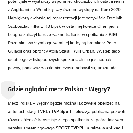
potencjale – wystarczy wspomnieć chociażby ich ostatni remis
z Anglikami na Wembley, czy świetne występy na Euro 2020.
Największą gwiazdą tej reprezentacji jest oczywiście Dominik
Szoboszlai. Piłkarz RB Lipsk w ostatniej kolejce Champions
League zaliczył bardzo ważne trafienie w spotkaniu z PSG.
Poza nim, ważnymi ogniwami tej kadry są bramkarz Peter
Gulacsi oraz obrońcy Attila Szalai i Willi Orban. Występ tego
ostatniego w listopadowych spotkaniach nie jest jednak
pewny, ponieważ w ostatnim czasie nabawił się urazu uda.
Gdzie oglądać mecz Polska – Węgry?
Mecz Polska – Węgry będzie można jak zwykle obejrzeć na
antenach stacji
TVP1
i
TVP Sport
. Telewizja publiczna pozwoli
również śledzić transmisję z tego spotkania za pośrednictwem
serwisu streamingowego
SPORT.TVP.PL
, a także w
aplikacji