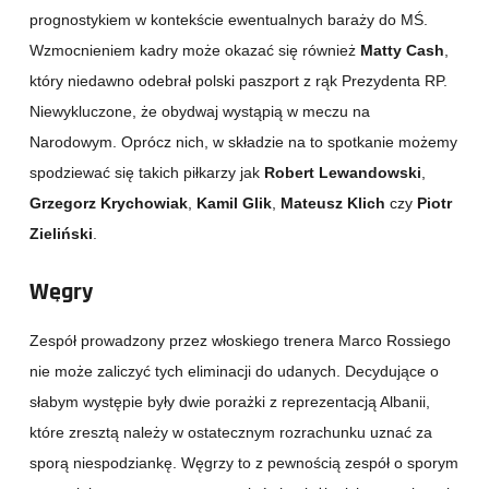
prognostykiem w kontekście ewentualnych baraży do MŚ.
Wzmocnieniem kadry może okazać się również
Matty Cash
,
który niedawno odebrał polski paszport z rąk Prezydenta RP.
Niewykluczone, że obydwaj wystąpią w meczu na
Narodowym. Oprócz nich, w składzie na to spotkanie możemy
spodziewać się takich piłkarzy jak
Robert Lewandowski
,
Grzegorz Krychowiak
,
Kamil Glik
,
Mateusz Klich
czy
Piotr
Zieliński
.
Węgry
Zespół prowadzony przez włoskiego trenera Marco Rossiego
nie może zaliczyć tych eliminacji do udanych. Decydujące o
słabym występie były dwie porażki z reprezentacją Albanii,
które zresztą należy w ostatecznym rozrachunku uznać za
sporą niespodziankę. Węgrzy to z pewnością zespół o sporym