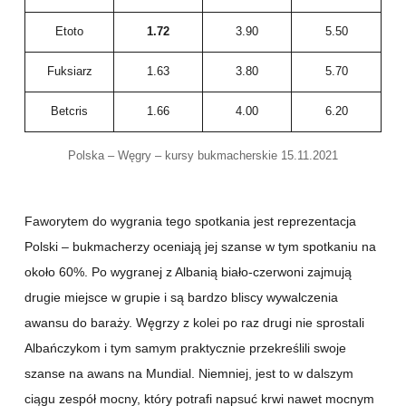
Etoto
1.72
3.90
5.50
Fuksiarz
1.63
3.80
5.70
Betcris
1.66
4.00
6.20
Polska – Węgry – kursy bukmacherskie 15.11.2021
Faworytem do wygrania tego spotkania jest reprezentacja
Polski – bukmacherzy oceniają jej szanse w tym spotkaniu na
około 60%. Po wygranej z Albanią biało-czerwoni zajmują
drugie miejsce w grupie i są bardzo bliscy wywalczenia
awansu do baraży. Węgrzy z kolei po raz drugi nie sprostali
Albańczykom i tym samym praktycznie przekreślili swoje
szanse na awans na Mundial. Niemniej, jest to w dalszym
ciągu zespół mocny, który potrafi napsuć krwi nawet mocnym