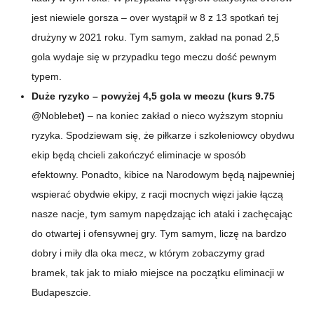
jest niewiele gorsza – over wystąpił w 8 z 13 spotkań tej
drużyny w 2021 roku. Tym samym, zakład na ponad 2,5
gola wydaje się w przypadku tego meczu dość pewnym
typem.
Duże ryzyko – powyżej 4,5 gola w meczu (kurs 9.75
@Noblebet
)
– na koniec zakład o nieco wyższym stopniu
ryzyka. Spodziewam się, że piłkarze i szkoleniowcy obydwu
ekip będą chcieli zakończyć eliminacje w sposób
efektowny. Ponadto, kibice na Narodowym będą najpewniej
wspierać obydwie ekipy, z racji mocnych więzi jakie łączą
nasze nacje, tym samym napędzając ich ataki i zachęcając
do otwartej i ofensywnej gry. Tym samym, liczę na bardzo
dobry i miły dla oka mecz, w którym zobaczymy grad
bramek, tak jak to miało miejsce na początku eliminacji w
Budapeszcie.