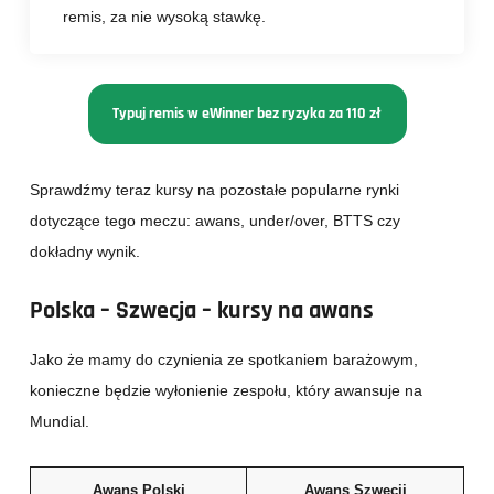
remis, za nie wysoką stawkę.
Typuj remis w eWinner bez ryzyka za 110 zł
Sprawdźmy teraz kursy na pozostałe popularne rynki
dotyczące tego meczu: awans, under/over, BTTS czy
dokładny wynik.
Polska – Szwecja – kursy na awans
Jako że mamy do czynienia ze spotkaniem barażowym,
konieczne będzie wyłonienie zespołu, który awansuje na
Mundial.
Awans Polski
Awans Szwecji