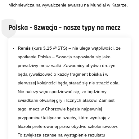
Michniewicza na wywalczenie awansu na Mundial w Katarze.
Polska – Szwecja – nasze typy na mecz
Remis
(kurs
3.15
@STS) – nie ulega wątpliwości, że
spotkanie Polska – Szwecja zapowiada się jako
prawdziwy mecz walki. Zawodnicy obydwu drużyn
będą rywalizować o każdy fragment boiska i w
pierwszej kolejności będą starać się nie stracić gola.
Nie należy więc spodziewać się, że będziemy
świadkami otwartej gry i licznych ataków. Zamiast
tego, mecz w Chorzowie będzie najpewniej
przypominał taktyczne szachy, które wynikają z
filozofii preferowanej przez obydwu szkoleniowców.
To zwiększa szanse na wystąpienie rezultatu