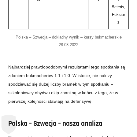
Betcris,
Fuksiar
z
Polska – Szwecja – dokładny wynik – kursy bukmacherskie
28.03.2022
Najbardziej prawdopodobnymi rezultatami tego spotkania są
zdaniem bukmacherów 1:1 i 1:0. W istocie, nie należy
spodziewać się dużej liczby bramek w tym spotkaniu –
szkoleniowcy obydwu ekip znani są w końcu z tego, że w
pierwszej kolejności stawiają na defensywę.
Polska – Szwecja – nasza analiza