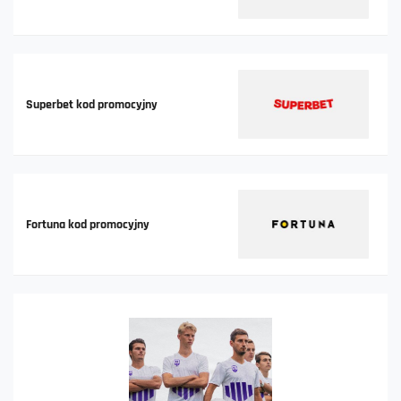
Superbet kod promocyjny
Fortuna kod promocyjny