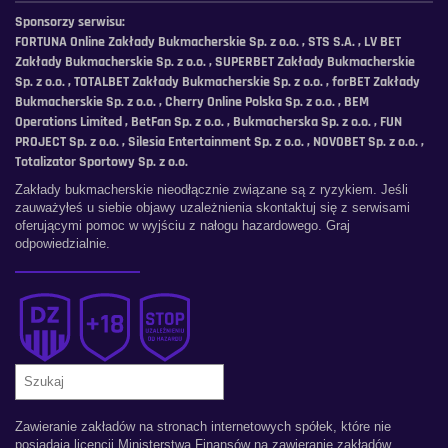
Sponsorzy serwisu:
FORTUNA Online Zakłady Bukmacherskie Sp. z o.o. , STS S.A. , LV BET
Zakłady Bukmacherskie Sp. z o.o. , SUPERBET Zakłady Bukmacherskie
Sp. z o.o. , TOTALBET Zakłady Bukmacherskie Sp. z o.o. , forBET Zakłady
Bukmacherskie Sp. z o.o. , Cherry Online Polska Sp. z o.o. , BEM
Operations Limited , BetFan Sp. z o.o. , Bukmacherska Sp. z o.o. , FUN
PROJECT Sp. z o.o. , Silesia Entertainment Sp. z o.o. , NOVOBET Sp. z o.o. ,
Totalizator Sportowy Sp. z o.o.
Zakłady bukmacherskie nieodłącznie związane są z ryzykiem. Jeśli
zauważyłeś u siebie objawy uzależnienia skontaktuj się z serwisami
oferującymi pomoc w wyjściu z nałogu hazardowego. Graj
odpowiedzialnie.
Szukaj
Zawieranie zakładów na stronach internetowych spółek, które nie
posiadają licencji Ministerstwa Finansów na zawieranie zakładów