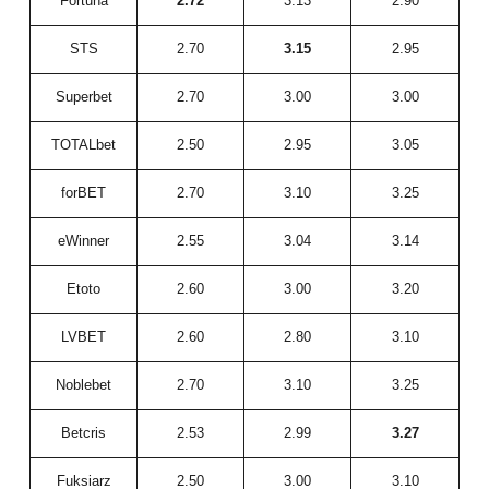
Fortuna
2.72
3.13
2.90
STS
2.70
3.15
2.95
Superbet
2.70
3.00
3.00
TOTALbet
2.50
2.95
3.05
forBET
2.70
3.10
3.25
eWinner
2.55
3.04
3.14
Etoto
2.60
3.00
3.20
LVBET
2.60
2.80
3.10
Noblebet
2.70
3.10
3.25
Betcris
2.53
2.99
3.27
Fuksiarz
2.50
3.00
3.10