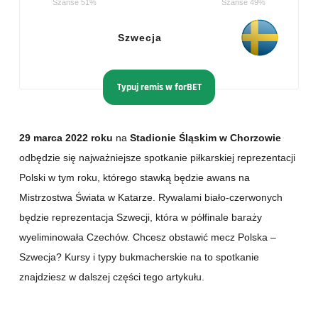
Szanse 51%
Szanse 49%
Szwecja
Typuj remis w forBET
29 marca 2022 roku
na
Stadionie Śląskim w Chorzowie
odbędzie się najważniejsze spotkanie piłkarskiej reprezentacji
Polski w tym roku, którego stawką będzie awans na
Mistrzostwa Świata w Katarze. Rywalami biało-czerwonych
będzie reprezentacja Szwecji, która w półfinale baraży
wyeliminowała Czechów. Chcesz obstawić mecz Polska –
Szwecja? Kursy i typy bukmacherskie na to spotkanie
znajdziesz w dalszej części tego artykułu.