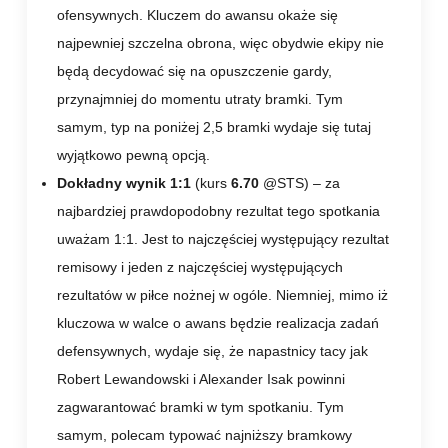
ofensywnych. Kluczem do awansu okaże się
najpewniej szczelna obrona, więc obydwie ekipy nie
będą decydować się na opuszczenie gardy,
przynajmniej do momentu utraty bramki. Tym
samym, typ na poniżej 2,5 bramki wydaje się tutaj
wyjątkowo pewną opcją.
Dokładny wynik 1:1
(kurs
6.70
@STS)
– za
najbardziej prawdopodobny rezultat tego spotkania
uważam 1:1. Jest to najczęściej występujący rezultat
remisowy i jeden z najczęściej występujących
rezultatów w piłce nożnej w ogóle. Niemniej, mimo iż
kluczowa w walce o awans będzie realizacja zadań
defensywnych, wydaje się, że napastnicy tacy jak
Robert Lewandowski i Alexander Isak powinni
zagwarantować bramki w tym spotkaniu. Tym
samym, polecam typować najniższy bramkowy