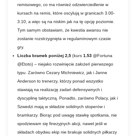
remisowego, co ma również odzwierciedlenie w
kursach na remis, które oscylują w granicach 3.00-
3.10, a więc są na niskim jak na tę opcję poziomie.
Tym samym obstawiam, że kwestia awansu nie
zostanie rozstrzygnięta w regulaminowym czasie
gry.
Liczba bramek poniżej 2,5
(kurs
1.53
@Fortuna
@Etoto) – niejako rozwinięcie założeń pierwszego
typu. Zarówno Cezary Michniewicz, jak i Janne
Anderson to trenerzy, którzy ponad wszystko
stawiają na realizację zadań defensywnych i
dyscyplinę taktyczną. Ponadto, zarówno Polacy, jak i
Szwedzi mają w składzie solidnych stoperów i
bramkarzy. Biorąc pod uwagę stawkę spotkania, nie
spodziewam się finezyjnych akcji, nawet jeśli w
składach obydwu ekip nie brakuje solidnych piłkarzy