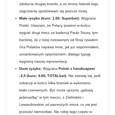
zdobycia drugiej bramki, a ze strony Islandii tego
zagrożenia spodziewam się jeszcze mniej.
Małe ryzyko (kurs: 1.60, Superbet):
Wygrana
Polski. Uważam, że Polacy powinni w końcu
wygrać drugi mecz za kadencji Paulo Sousy, tym
bardziej, że z niżej notowanym od Rosji rywalem.
Gra Polaków napawa mnie, jak już wspomniałem,
umiarkowanym optymizmem, dlatego typuję
wygraną naszej reprezentacji.
Duże ryzyko:
Wygrana
Polski z handicapem
-2,5 (kurs: 4.60, TOTALbet).
Nie zdziwię się, jeśli
zobaczę w końcu kilka bramek w wykonaniu
biało-czerwonych. Być może ujrzymy „galową
jedenastkę” w tym meczu, z Zielińskim i
Lewandowskim od pierwszych minut, co nie jest
przecież niemożliwe. Nie robię tego często w