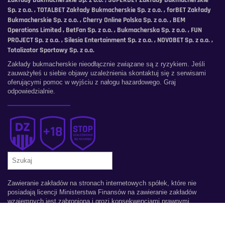
Zakłady Bukmacherskie Sp. z o.o. , SUPERBET Zakłady Bukmacherskie
Sp. z o.o. , TOTALBET Zakłady Bukmacherskie Sp. z o.o. , forBET Zakłady
Bukmacherskie Sp. z o.o. , Cherry Online Polska Sp. z o.o. , BEM
Operations Limited , BetFan Sp. z o.o. , Bukmacherska Sp. z o.o. , FUN
PROJECT Sp. z o.o. , Silesia Entertainment Sp. z o.o. , NOVOBET Sp. z o.o. ,
Totalizator Sportowy Sp. z o.o.
Zakłady bukmacherskie nieodłącznie związane są z ryzykiem. Jeśli
zauważyłeś u siebie objawy uzależnienia skontaktuj się z serwisami
oferującymi pomoc w wyjściu z nałogu hazardowego. Graj
odpowiedzialnie.
Szukaj
Zawieranie zakładów na stronach internetowych spółek, które nie
posiadają licencji Ministerstwa Finansów na zawieranie zakładów
wzajemnych jest zabroniona i grozi konsekwencjami prawnymi.
Copyright © 2026 Darmowe Zakłady