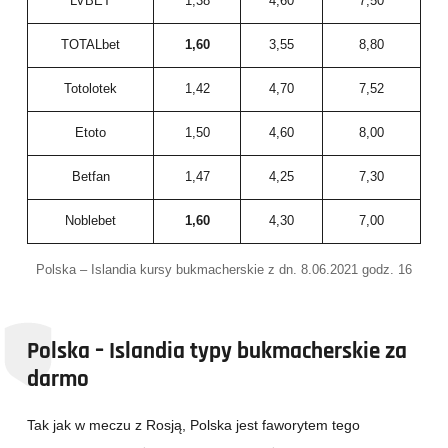
LVBET
1,38
4,60
7,50
TOTALbet
1,60
3,55
8,80
Totolotek
1,42
4,70
7,52
Etoto
1,50
4,60
8,00
Betfan
1,47
4,25
7,30
Noblebet
1,60
4,30
7,00
Polska – Islandia kursy bukmacherskie z dn. 8.06.2021 godz. 16
Polska – Islandia typy bukmacherskie za
darmo
Tak jak w meczu z Rosją, Polska jest faworytem tego