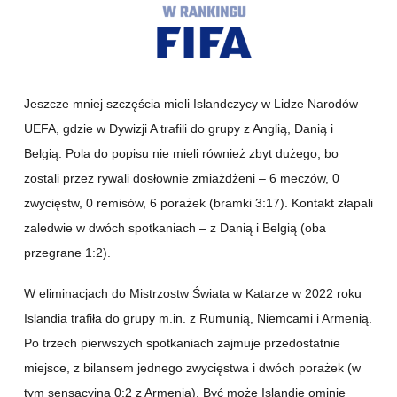
Jeszcze mniej szczęścia mieli Islandczycy w Lidze Narodów
UEFA, gdzie w Dywizji A trafili do grupy z Anglią, Danią i
Belgią. Pola do popisu nie mieli również zbyt dużego, bo
zostali przez rywali dosłownie zmiażdżeni – 6 meczów, 0
zwycięstw, 0 remisów, 6 porażek (bramki 3:17). Kontakt złapali
zaledwie w dwóch spotkaniach – z Danią i Belgią (oba
przegrane 1:2).
W eliminacjach do Mistrzostw Świata w Katarze w 2022 roku
Islandia trafiła do grupy m.in. z Rumunią, Niemcami i Armenią.
Po trzech pierwszych spotkaniach zajmuje przedostatnie
miejsce, z bilansem jednego zwycięstwa i dwóch porażek (w
tym sensacyjną 0:2 z Armenią). Być może Islandię ominie