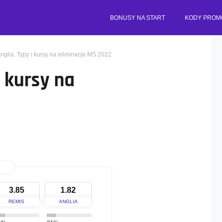
BONUSY NA START
KODY PROM
nglia. Typy i kursy na eliminacje MŚ 2022
i kursy na
3.85
1.82
REMIS
ANGLIA