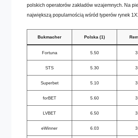
polskich operatorów zakładów wzajemnych. Na pier
największą popularnością wśród typerów rynek 1X
Bukmacher
Polska (1)
Rem
Fortuna
5.50
3
STS
5.30
3
Superbet
5.10
3
forBET
5.60
3
LVBET
6.50
3
eWinner
6.03
3