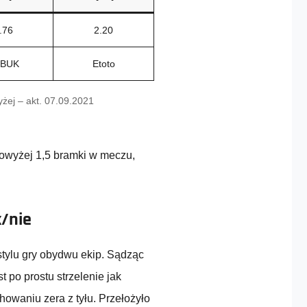
.76
2.20
BUK
Etoto
yżej – akt. 07.09.2021
owyżej 1,5 bramki w meczu,
k/nie
tylu gry obydwu ekip. Sądząc
t po prostu strzelenie jak
howaniu zera z tyłu. Przełożyło