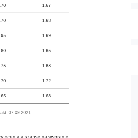
.70
1.67
.70
1.68
.95
1.69
.80
1.65
.75
1.68
.70
1.72
.65
1.68
 akt. 07.09.2021
zy oceniają szanse na wygranie