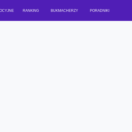
OCYJNE
RANKING
BUKMACHERZY
PORADNIKI