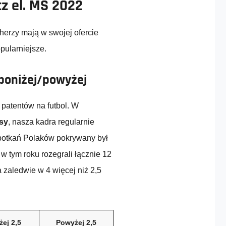
cz el. MŚ 2022
erzy mają w swojej ofercie
pularniejsze.
 poniżej/powyżej
patentów na futbol. W
sy
, nasza kadra regularnie
 spotkań Polaków pokrywany był
y w tym roku rozegrali łącznie 12
a zaledwie w 4 więcej niż 2,5
żej 2,5
Powyżej 2,5