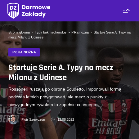
Strona główna
Typy bukmacherskie
Piłka nożna
Startuje Serie A. Typy na
mecz Milanu z Udinese
PIŁKA NOŻNA
Startuje Serie A. Typy na mecz
Milanu z Udinese
Rossoneri ruszają po obronę Scudetto. Imponowali formą
podczas letnich przygotowań, ale mecz o punkty z
niewygodnym rywalem to zupełnie co innego.
Piotr Szewczun
12.08.2022