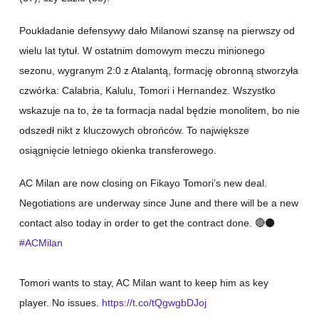
Poukładanie defensywy dało Milanowi szansę na pierwszy od
wielu lat tytuł. W ostatnim domowym meczu minionego
sezonu, wygranym 2:0 z Atalantą, formację obronną stworzyła
czwórka: Calabria, Kalulu, Tomori i Hernandez. Wszystko
wskazuje na to, że ta formacja nadal będzie monolitem, bo nie
odszedł nikt z kluczowych obrońców. To największe
osiągnięcie letniego okienka transferowego.
AC Milan are now closing on Fikayo Tomori’s new deal.
Negotiations are underway since June and there will be a new
contact also today in order to get the contract done. 🔴⚫️
#ACMilan
Tomori wants to stay, AC Milan want to keep him as key
player. No issues.
https://t.co/tQgwgbDJoj