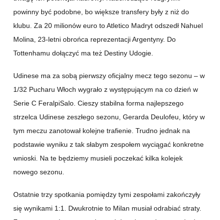
powinny być podobne, bo większe transfery były z niż do
klubu. Za 20 milionów euro to Atletico Madryt odszedł Nahuel
Molina, 23-letni obrońca reprezentacji Argentyny. Do
Tottenhamu dołączyć ma też Destiny Udogie.
Udinese ma za sobą pierwszy oficjalny mecz tego sezonu – w
1/32 Pucharu Włoch wygrało z występującym na co dzień w
Serie C FeralpiSalo. Cieszy stabilna forma najlepszego
strzelca Udinese zeszłego sezonu, Gerarda Deulofeu, który w
tym meczu zanotował kolejne trafienie. Trudno jednak na
podstawie wyniku z tak słabym zespołem wyciągać konkretne
wnioski. Na te będziemy musieli poczekać kilka kolejek
nowego sezonu.
Ostatnie trzy spotkania pomiędzy tymi zespołami zakończyły
się wynikami 1:1. Dwukrotnie to Milan musiał odrabiać straty.