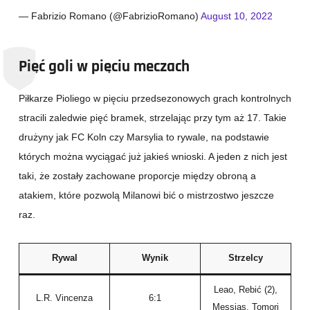
— Fabrizio Romano (@FabrizioRomano)
August 10, 2022
Pięć goli w pięciu meczach
Piłkarze Pioliego w pięciu przedsezonowych grach kontrolnych
stracili zaledwie pięć bramek, strzelając przy tym aż 17. Takie
drużyny jak FC Koln czy Marsylia to rywale, na podstawie
których można wyciągać już jakieś wnioski. A jeden z nich jest
taki, że zostały zachowane proporcje między obroną a
atakiem, które pozwolą Milanowi bić o mistrzostwo jeszcze
raz.
Rywal
Wynik
Strzelcy
Leao, Rebić (2),
L.R. Vincenza
6:1
Messias, Tomori