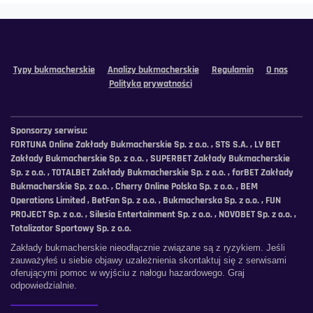
Typy bukmacherskie
Analizy bukmacherskie
Regulamin
O nas
Polityka prywatności
Sponsorzy serwisu:
FORTUNA Online Zakłady Bukmacherskie Sp. z o.o. , STS S.A. , LV BET
Zakłady Bukmacherskie Sp. z o.o. , SUPERBET Zakłady Bukmacherskie
Sp. z o.o. , TOTALBET Zakłady Bukmacherskie Sp. z o.o. , forBET Zakłady
Bukmacherskie Sp. z o.o. , Cherry Online Polska Sp. z o.o. , BEM
Operations Limited , BetFan Sp. z o.o. , Bukmacherska Sp. z o.o. , FUN
PROJECT Sp. z o.o. , Silesia Entertainment Sp. z o.o. , NOVOBET Sp. z o.o. ,
Totalizator Sportowy Sp. z o.o.
Zakłady bukmacherskie nieodłącznie związane są z ryzykiem. Jeśli
zauważyłeś u siebie objawy uzależnienia skontaktuj się z serwisami
oferującymi pomoc w wyjściu z nałogu hazardowego. Graj
odpowiedzialnie.