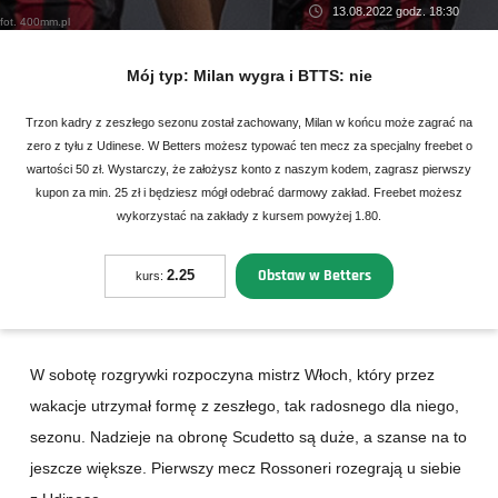
13.08.2022 godz. 18:30
fot. 400mm.pl
Mój typ:
Milan wygra i BTTS: nie
Trzon kadry z zeszłego sezonu został zachowany, Milan w końcu może zagrać na
zero z tyłu z Udinese. W Betters możesz typować ten mecz za specjalny freebet o
wartości 50 zł. Wystarczy, że założysz konto z naszym kodem, zagrasz pierwszy
kupon za min. 25 zł i będziesz mógł odebrać darmowy zakład. Freebet możesz
wykorzystać na zakłady z kursem powyżej 1.80.
Obstaw w Betters
2.25
kurs:
W sobotę rozgrywki rozpoczyna mistrz Włoch, który przez
wakacje utrzymał formę z zeszłego, tak radosnego dla niego,
sezonu. Nadzieje na obronę Scudetto są duże, a szanse na to
jeszcze większe. Pierwszy mecz Rossoneri rozegrają u siebie