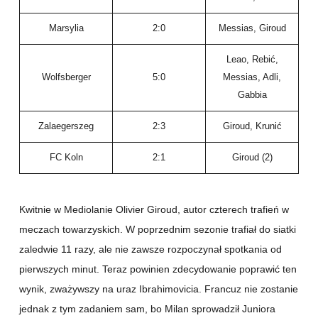
Marsylia
2:0
Messias, Giroud
Leao, Rebić,
Wolfsberger
5:0
Messias, Adli,
Gabbia
Zalaegerszeg
2:3
Giroud, Krunić
FC Koln
2:1
Giroud (2)
Kwitnie w Mediolanie Olivier Giroud, autor czterech trafień w
meczach towarzyskich. W poprzednim sezonie trafiał do siatki
zaledwie 11 razy, ale nie zawsze rozpoczynał spotkania od
pierwszych minut. Teraz powinien zdecydowanie poprawić ten
wynik, zważywszy na uraz Ibrahimovicia. Francuz nie zostanie
jednak z tym zadaniem sam, bo Milan sprowadził Juniora