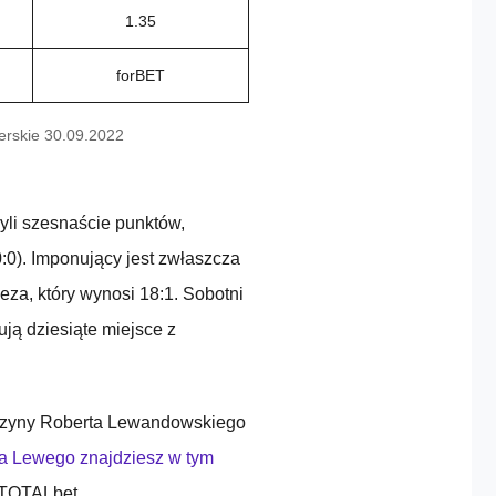
1.35
forBET
erskie 30.09.2022
li szesnaście punktów,
0:0). Imponujący jest zwłaszcza
a, który wynosi 18:1. Sobotni
ją dziesiąte miejsce z
czyny Roberta Lewandowskiego
a Lewego znajdziesz w tym
w TOTALbet.