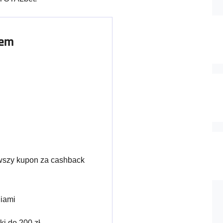
dem
erwszy kupon za cashback
niami
ki do 200 zł