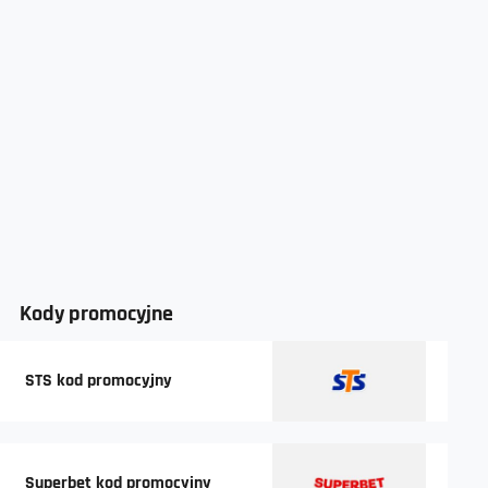
Kody promocyjne
STS kod promocyjny
Superbet kod promocyjny