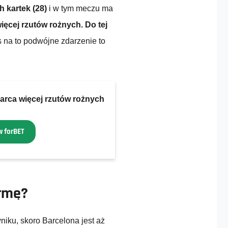
h kartek (28)
i w tym meczu ma
ięcej rzutów rożnych. Do tej
s na to podwójne zdarzenie to
Barca więcej rzutów rożnych
w forBET
ormę?
iku, skoro Barcelona jest aż