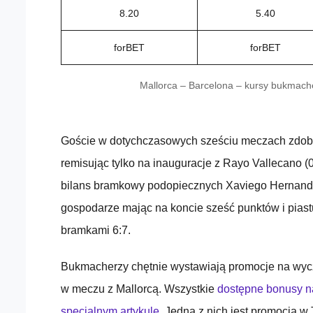
8.20
5.40
forBET
forBET
Mallorca – Barcelona – kursy bukmach
Goście w dotychczasowych sześciu meczach zdoby
remisując tylko na inauguracje z Rayo Vallecano (
bilans bramkowy podopiecznych Xaviego Hernandez
gospodarze mając na koncie sześć punktów i piastu
bramkami 6:7.
Bukmacherzy chętnie wystawiają promocje na wy
w meczu z Mallorcą. Wszystkie
dostępne bonusy n
specjalnym artykule
. Jedną z nich jest promocja 