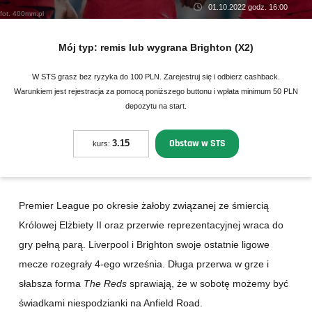
01.10.2022 godz. 16:00
fot. 400mm.pl
Mój typ:
remis lub wygrana Brighton (X2)
W STS grasz bez ryzyka do 100 PLN. Zarejestruj się i odbierz cashback.
Warunkiem jest rejestracja za pomocą poniższego buttonu i wpłata minimum 50 PLN
depozytu na start.
Obstaw w STS
3.15
kurs:
Premier League po okresie żałoby związanej ze śmiercią
Królowej Elżbiety II oraz przerwie reprezentacyjnej wraca do
gry pełną parą. Liverpool i Brighton swoje ostatnie ligowe
mecze rozegrały 4-ego września. Długa przerwa w grze i
słabsza forma
The Reds
sprawiają, że w sobotę możemy być
świadkami niespodzianki na Anfield Road.