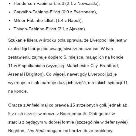
Henderson-Fabinho-Elliott (2:1 z Newcastle),
Carvalho-Fabinho-Elliott (0:0 z Evertonem),
Milner-Fabinho-Elliott (1:4 z Napoli),
Thiago-Fabinho-Elliott (2:1 z Ajaxem).
Szukanie lidera w środku pola sprawia, że Liverpool nie jest w
czubie ligi biorąc pod uwagę stworzone szanse. W tym
zestawieniu zajmuje dopiero 5. miejsce, mając ich na koncie
11 w 6 spotkaniach (wyżej są: Manchester City, Brentford,
Arsenal i Brighton). Co więcej, nawet gdy Liverpool już je
wykreuje to i tak marnuje dużą ich część, ma takich sytuacji 11
na koncie.
Gracze z Anfield maj co prawda 15 strzelonych goli, jednak aż
9 z nich strzelili w meczu z Bournemouth. Dlatego też w
starciu z będącym w dobrej formie (szczególnie w defensywie)
Brighton,
The Reds
mogą mieć bardzo duże problemy.