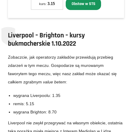
Obstaw w STS
3.15
kurs:
Liverpool – Brighton – kursy
bukmacherskie 1.10.2022
Zobaczcie, jak operatorzy zakładów przewidują przebieg
zdarzeń w tym meczu. Gospodarze są murowanym
faworytem tego meczu, więc nasz zakład może okazać się
całkiem zgrabnym
value betem
:
wygrana Liverpoolu: 1.35
remis: 5.15
wygrana Brighton: 8.70
Liverpool nie zwykł przegrywać na własnym obiekcie, ostatnia
taka porażka miała miejsce z Interem Mediolan w Lidze