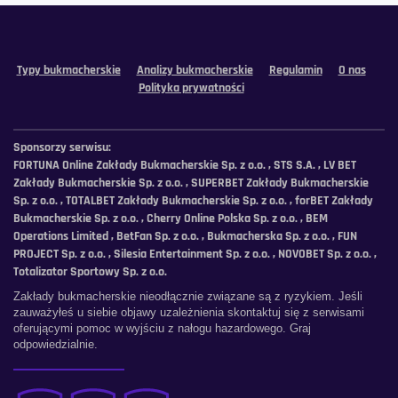
Typy bukmacherskie
Analizy bukmacherskie
Regulamin
O nas
Polityka prywatności
Sponsorzy serwisu:
FORTUNA Online Zakłady Bukmacherskie Sp. z o.o. , STS S.A. , LV BET
Zakłady Bukmacherskie Sp. z o.o. , SUPERBET Zakłady Bukmacherskie
Sp. z o.o. , TOTALBET Zakłady Bukmacherskie Sp. z o.o. , forBET Zakłady
Bukmacherskie Sp. z o.o. , Cherry Online Polska Sp. z o.o. , BEM
Operations Limited , BetFan Sp. z o.o. , Bukmacherska Sp. z o.o. , FUN
PROJECT Sp. z o.o. , Silesia Entertainment Sp. z o.o. , NOVOBET Sp. z o.o. ,
Totalizator Sportowy Sp. z o.o.
Zakłady bukmacherskie nieodłącznie związane są z ryzykiem. Jeśli
zauważyłeś u siebie objawy uzależnienia skontaktuj się z serwisami
oferującymi pomoc w wyjściu z nałogu hazardowego. Graj
odpowiedzialnie.