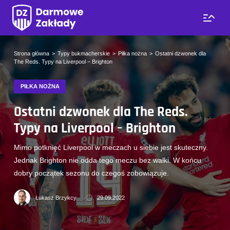
Strona główna
Typy bukmacherskie
Piłka nożna
Ostatni dzwonek dla
The Reds. Typy na Liverpool – Brighton
PIŁKA NOŻNA
Ostatni dzwonek dla The Reds.
Typy na Liverpool – Brighton
Mimo potknięć Liverpool w meczach u siebie jest skuteczny.
Jednak Brighton nie odda tego meczu bez walki. W końcu
dobry początek sezonu do czegoś zobowiązuje.
Łukasz Brzykcy
29.09.2022