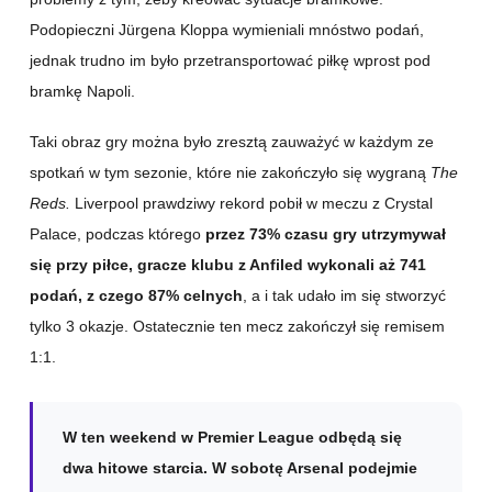
Podopieczni Jürgena Kloppa wymieniali mnóstwo podań,
jednak trudno im było przetransportować piłkę wprost pod
bramkę Napoli.
Taki obraz gry można było zresztą zauważyć w każdym ze
spotkań w tym sezonie, które nie zakończyło się wygraną
The
Reds.
Liverpool prawdziwy rekord pobił w meczu z Crystal
Palace, podczas którego
przez 73% czasu gry utrzymywał
się przy piłce, gracze klubu z Anfiled wykonali aż 741
podań, z czego 87% celnych
, a i tak udało im się stworzyć
tylko 3 okazje. Ostatecznie ten mecz zakończył się remisem
1:1.
W ten weekend w Premier League odbędą się
dwa hitowe starcia. W sobotę Arsenal podejmie