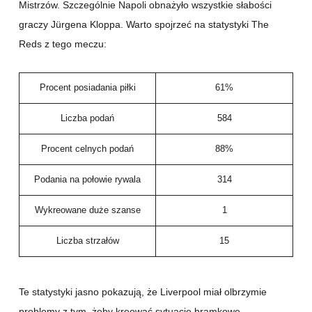
Mistrzów. Szczególnie Napoli obnażyło wszystkie słabości
graczy Jürgena Kloppa. Warto spojrzeć na statystyki The
Reds z tego meczu:
Procent posiadania piłki
61%
Liczba podań
584
Procent celnych podań
88%
Podania na połowie rywala
314
Wykreowane duże szanse
1
Liczba strzałów
15
Te statystyki jasno pokazują, że Liverpool miał olbrzymie
problemy z tym, żeby kreować sytuacje bramkowe.