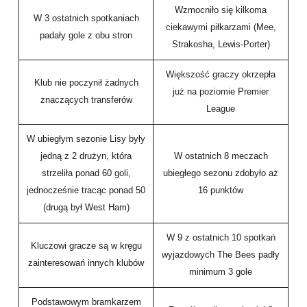
Wzmocniło się kilkoma
W 3 ostatnich spotkaniach
ciekawymi piłkarzami (Mee,
padały gole z obu stron
Strakosha, Lewis-Porter)
Większość graczy okrzepła
Klub nie poczynił żadnych
już na poziomie Premier
znaczących transferów
League
W ubiegłym sezonie Lisy były
jedną z 2 drużyn, która
W ostatnich 8 meczach
strzeliła ponad 60 goli,
ubiegłego sezonu zdobyło aż
jednocześnie tracąc ponad 50
16 punktów
(drugą był West Ham)
W 9 z ostatnich 10 spotkań
Kluczowi gracze są w kręgu
wyjazdowych The Bees padły
zainteresowań innych klubów
minimum 3 gole
Podstawowym bramkarzem