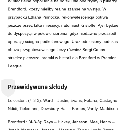
W niedzielne popołudnie na boisku nie obejrzymy 3 piłkarzy
Brendford, którzy mieliby realne szanse na występ. W
przypadku Ethana Pinnocka, rekonwalescencja potrwa
jeszcze przez kilka miesięcy, natomiast Kristoffer Ajer będzie
do dyspozycji w połowie sierpnia, gdyż niedawno przeszedł
operację ścięgna podkolanowego. Uraz odniesiony podczas
obozu przygotowawczego leczy również Sergi Canos –
strzelec pierwszej bramki w historii dla Brentford w Premier
League.
Przewidywane składy
Leicester : (4-3-3): Ward – Justin, Evans, Fofana, Castagne –
Ndidi, Tielemans, Dewsbury-Hall – Barnes, Vardy, Maddison
Brentford : (4-3-3): Raya – Hickey, Jansson, Mee, Henry –
Janelt, Norgaard, Jensen – Mbeumo, Toney, Lewis-Potter