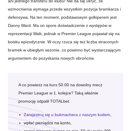
ani jednego transferu do klubu! Nie da się ukryć, że
wzmocnienia wymaga przede wszystkim pozycja bramkarza i
defensywa. Na ten moment, podstawowym golkiperem jest
Danny Ward. Ma on spore doświadczenie z występów w
reprezentacji Walii, jednak w Premier League pojawiał się na
boisku epizodycznie. W oczy rzuca się też liczba straconych
bramek w ubiegłym sezonie, co powinno być wystarczającym
argumentem do pozyskania nowych obrońców.
A co powiesz na kurs 50.00 na dowolny mecz
Premier League w 1. kolejce? Taką właśnie
promocję odpalił TOTALbet.
Zarejestruj się u bukmachera z naszym kodem
,
wpłać pieniądze na konto,
zagraj pierwszy kupon za min. 50 zł i maks 200