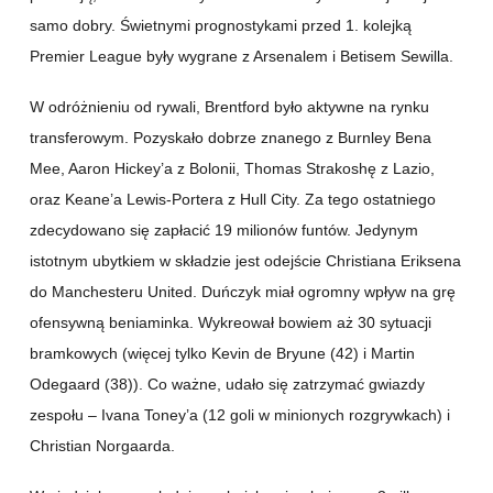
samo dobry. Świetnymi prognostykami przed 1. kolejką
Premier League były wygrane z Arsenalem i Betisem Sewilla.
W odróżnieniu od rywali, Brentford było aktywne na rynku
transferowym. Pozyskało dobrze znanego z Burnley Bena
Mee, Aaron Hickey’a z Bolonii, Thomas Strakoshę z Lazio,
oraz Keane’a Lewis-Portera z Hull City. Za tego ostatniego
zdecydowano się zapłacić 19 milionów funtów. Jedynym
istotnym ubytkiem w składzie jest odejście Christiana Eriksena
do Manchesteru United. Duńczyk miał ogromny wpływ na grę
ofensywną beniaminka. Wykreował bowiem aż 30 sytuacji
bramkowych (więcej tylko Kevin de Bryune (42) i Martin
Odegaard (38)). Co ważne, udało się zatrzymać gwiazdy
zespołu – Ivana Toney’a (12 goli w minionych rozgrywkach) i
Christian Norgaarda.