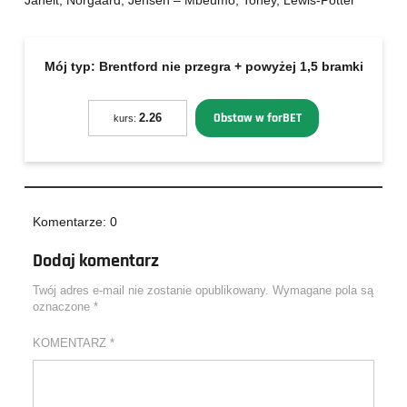
Mój typ:
Brentford nie przegra + powyżej 1,5 bramki
Obstaw w forBET
2.26
kurs:
Komentarze: 0
Dodaj komentarz
Twój adres e-mail nie zostanie opublikowany.
Wymagane pola są
oznaczone
*
KOMENTARZ
*