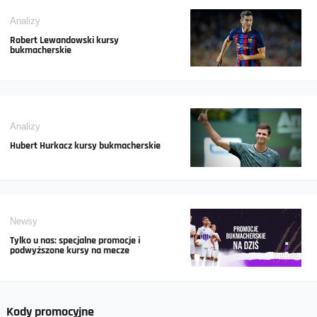
Analizy
Robert Lewandowski kursy
bukmacherskie
Analizy
Hubert Hurkacz kursy bukmacherskie
Newsy
Tylko u nas: specjalne promocje i
podwyższone kursy na mecze
Kody promocyjne