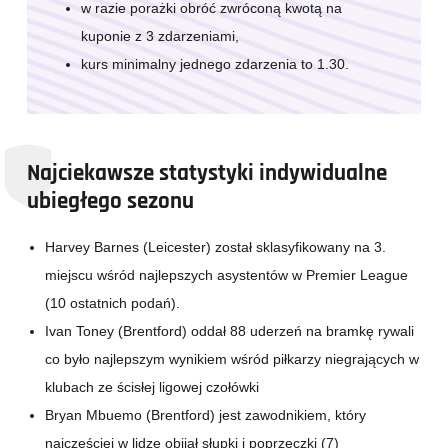
w razie porażki obróć zwróconą kwotą na
kuponie z 3 zdarzeniami,
kurs minimalny jednego zdarzenia to 1.30.
Najciekawsze statystyki indywidualne
ubiegłego sezonu
Harvey Barnes (Leicester) został sklasyfikowany na 3.
miejscu wśród najlepszych asystentów w Premier League
(10 ostatnich podań).
Ivan Toney (Brentford) oddał 88 uderzeń na bramkę rywali
co było najlepszym wynikiem wśród piłkarzy niegrających w
klubach ze ścisłej ligowej czołówki
Bryan Mbuemo (Brentford) jest zawodnikiem, który
najczęściej w lidze obijał słupki i poprzeczki (7)