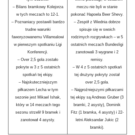
– Bilans bramkowy Kolejorza
meczu nie byli w stanie
w tych meczach to 12-1.
pokonać Hapoela Beer Shevy.
– Poznaniacy postawili bardzo
– Zespół z Wiednia dobrze
trudne warunki
spisuje się w swoich
faworyzowanemu Villarrealowi
rodzimych rozgrywkach – w 5
w pierwszym spotkaniu Ligi
ostatnich meczach Bundesligi
Konferencji.
zanotowali 3 wygrane i 2
– Over 2,5 gola zostało
remisy.
pokryte w 3 z 5 ostatnich
– W 4 z 5 ostatnich spotkań
spotkań tej ekipy.
tej drużyny pokryty został
– Najskuteczniejszym
over 2,5 gola.
piłkarzem Lecha w tym
– Najgroźniejszymi piłkarzami
sezonie jest Mikael Ishak,
tej ekipy są Andreas Gruber (3
który w 14 meczach tego
bramki, 2 asysty), Dominik
sezonu strzelił 9 bramek i
Fitz (1 bramka, 4 asysty) i 22-
zanotował 4 asysty.
letni Aleksandar Jukic (2
bramki).