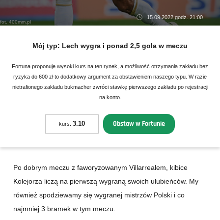
15.09.2022 godz. 21:00
fot. 400mm.pl
Mój typ:
Lech wygra i ponad 2,5 gola w meczu
Fortuna proponuje wysoki kurs na ten rynek, a możliwość otrzymania zakładu bez
ryzyka do 600 zł to dodatkowy argument za obstawieniem naszego typu. W razie
nietrafionego zakładu bukmacher zwróci stawkę pierwszego zakładu po rejestracji
na konto.
Obstaw w Fortunie
3.10
kurs:
Po dobrym meczu z faworyzowanym Villarrealem, kibice
Kolejorza liczą na pierwszą wygraną swoich ulubieńców. My
również spodziewamy się wygranej mistrzów Polski i co
najmniej 3 bramek w tym meczu.