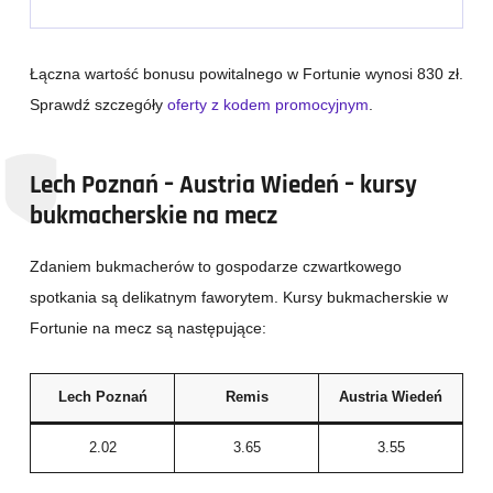
Łączna wartość bonusu powitalnego w Fortunie wynosi 830 zł.
Sprawdź szczegóły
oferty z kodem promocyjnym
.
Lech Poznań – Austria Wiedeń – kursy
bukmacherskie na mecz
Zdaniem bukmacherów to gospodarze czwartkowego
spotkania są delikatnym faworytem. Kursy bukmacherskie w
Fortunie na mecz są następujące:
Lech Poznań
Remis
Austria Wiedeń
2.02
3.65
3.55