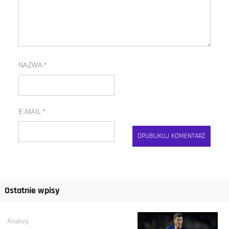
NAZWA
*
E-MAIL
*
Ostatnie wpisy
Analizy