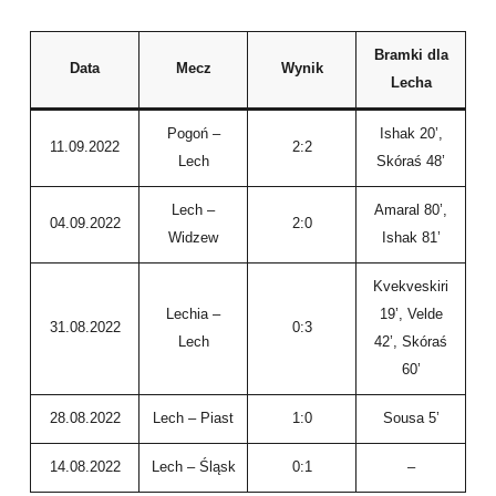
Bramki dla
Data
Mecz
Wynik
Lecha
Pogoń –
Ishak 20’,
11.09.2022
2:2
Lech
Skóraś 48’
Lech –
Amaral 80’,
04.09.2022
2:0
Widzew
Ishak 81’
Kvekveskiri
Lechia –
19’, Velde
31.08.2022
0:3
Lech
42’, Skóraś
60’
28.08.2022
Lech – Piast
1:0
Sousa 5’
14.08.2022
Lech – Śląsk
0:1
–