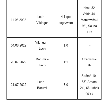
Ishak 32’,
Velde 44’,
Lech –
4:1 (po
11.08.2022
Marchwiński
Vikingur
dogrywce)
96’, Sousa
119’
Vikingur –
04.08.2022
1:0
–
Lech
Batumi –
Czerwiński
28.07.2022
1:1
Lech
76’
Skóraś 10’,
Lech –
33’, Amaral
21.07.2022
5:0
Batumi
24’, 66, Ishak
90’+4