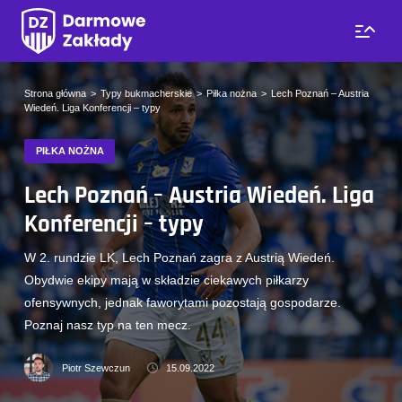
Strona główna
Typy bukmacherskie
Piłka nożna
Lech Poznań – Austria
Wiedeń. Liga Konferencji – typy
PIŁKA NOŻNA
Lech Poznań – Austria Wiedeń. Liga
Konferencji – typy
W 2. rundzie LK, Lech Poznań zagra z Austrią Wiedeń.
Obydwie ekipy mają w składzie ciekawych piłkarzy
ofensywnych, jednak faworytami pozostają gospodarze.
Poznaj nasz typ na ten mecz.
Piotr Szewczun
15.09.2022