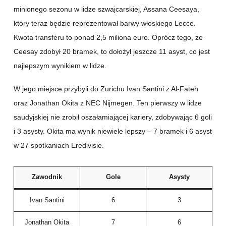
minionego sezonu w lidze szwajcarskiej, Assana Ceesaya,
który teraz będzie reprezentował barwy włoskiego Lecce.
Kwota transferu to ponad 2,5 miliona euro. Oprócz tego, że
Ceesay zdobył 20 bramek, to dołożył jeszcze 11 asyst, co jest
najlepszym wynikiem w lidze.
W jego miejsce przybyli do Zurichu Ivan Santini z Al-Fateh
oraz Jonathan Okita z NEC Nijmegen. Ten pierwszy w lidze
saudyjskiej nie zrobił oszałamiającej kariery, zdobywając 6 goli
i 3 asysty. Okita ma wynik niewiele lepszy – 7 bramek i 6 asyst
w 27 spotkaniach Eredivisie.
Zawodnik
Gole
Asysty
Ivan Santini
6
3
Jonathan Okita
7
6