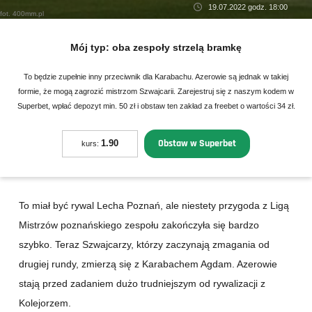
19.07.2022 godz. 18:00
fot. 400mm.pl
Mój typ:
oba zespoły strzelą bramkę
To będzie zupełnie inny przeciwnik dla Karabachu. Azerowie są jednak w takiej
formie, że mogą zagrozić mistrzom Szwajcarii. Zarejestruj się z naszym kodem w
Superbet, wpłać depozyt min. 50 zł i obstaw ten zakład za freebet o wartości 34 zł.
Obstaw w Superbet
1.90
kurs:
To miał być rywal Lecha Poznań, ale niestety przygoda z Ligą
Mistrzów poznańskiego zespołu zakończyła się bardzo
szybko. Teraz Szwajcarzy, którzy zaczynają zmagania od
drugiej rundy, zmierzą się z Karabachem Agdam. Azerowie
stają przed zadaniem dużo trudniejszym od rywalizacji z
Kolejorzem.