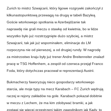
Zurich to mistrz Szwajcarii, który ligowe rozgrywki zakończył z
kilkunastopunktową przewagą na drugą w tabeli Bazyleą.
Goście wtorkowego spotkania w Azerbejdżanie tak
naprawdę nie grali meczu o stawkę od kwietnia, bo w lidze
wszystko było już rozstrzygnięte dużo szybciej, a mistrz
Szwajcarii, tak jak już wspominałem, eliminacje do LM
rozpoczyna nie od pierwszej, a od drugiej rundy. W nagrodę
za mistrzostwo kraju były już trener Andre Breitenreiter znalazł
pracę w TSG Hoffenhem, a zespół od czerwca przejął Franco
Foda, który dotychczas pracował w reprezentacji Austrii.
Bukmacherzy faworyzują nieco gospodarzy wtorkowego
starcia, ale moje typy na mecz Karabach – FC Zurich wędrują
raczej w rejony zakładów na gole. Karabach pokazał dobitnie
w meczu z Lechem, że ma kim zdobywać bramki, a jak
zostawi się więcej przestrzeni takim zawodnikom jak Kady, to