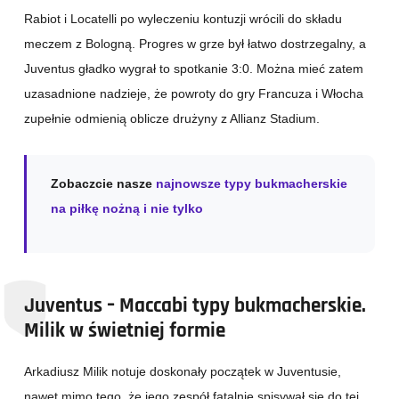
Rabiot i Locatelli po wyleczeniu kontuzji wrócili do składu
meczem z Bologną. Progres w grze był łatwo dostrzegalny, a
Juventus gładko wygrał to spotkanie 3:0. Można mieć zatem
uzasadnione nadzieje, że powroty do gry Francuza i Włocha
zupełnie odmienią oblicze drużyny z Allianz Stadium.
Zobaczcie nasze
najnowsze typy bukmacherskie
na piłkę nożną i nie tylko
Juventus – Maccabi typy bukmacherskie.
Milik w świetniej formie
Arkadiusz Milik notuje doskonały początek w Juventusie,
nawet mimo tego, że jego zespół fatalnie spisywał się do tej