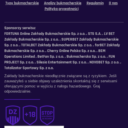
Typy bukmacherskie
Analizy bukmacherskie
Regulamin
O nas
Polityka prywatności
Sponsorzy serwisu:
FORTUNA Online Zakłady Bukmacherskie Sp. z o.o. , STS S.A. , LV BET
Zakłady Bukmacherskie Sp. z o.o. , SUPERBET Zakłady Bukmacherskie
Sp. z o.o. , TOTALBET Zakłady Bukmacherskie Sp. z o.o. , forBET Zakłady
Bukmacherskie Sp. z o.o. , Cherry Online Polska Sp. z o.o. , BEM
Operations Limited , BetFan Sp. z o.o. , Bukmacherska Sp. z o.o. , FUN
PROJECT Sp. z o.o. , Silesia Entertainment Sp. z o.o. , NOVOBET Sp. z o.o. ,
Totalizator Sportowy Sp. z o.o.
Zakłady bukmacherskie nieodłącznie związane są z ryzykiem. Jeśli
zauważyłeś u siebie objawy uzależnienia skontaktuj się z serwisami
oferującymi pomoc w wyjściu z nałogu hazardowego. Graj
odpowiedzialnie.