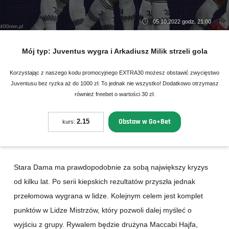
05.10.2022 godz. 21:00
400mm.pl
Mój typ:
Juventus wygra i Arkadiusz Milik strzeli gola
Korzystając z naszego kodu promocyjnego EXTRA30 możesz obstawić zwycięstwo
Juventusu bez ryzka aż do 1000 zł. To jednak nie wszystko! Dodatkowo otrzymasz
również freebet o wartości 30 zł.
Obstaw w Go+Bet
2.15
kurs:
Stara Dama ma prawdopodobnie za sobą największy kryzys
od kilku lat. Po serii kiepskich rezultatów przyszła jednak
przełomowa wygrana w lidze. Kolejnym celem jest komplet
punktów w Lidze Mistrzów, który pozwoli dalej myśleć o
wyjściu z grupy. Rywalem będzie drużyna Maccabi Hajfa,