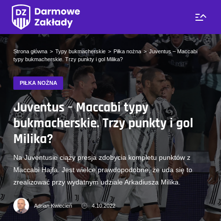
Strona główna
Typy bukmacherskie
Piłka nożna
Juventus – Maccabi
typy bukmacherskie. Trzy punkty i gol Milika?
PIŁKA NOŻNA
Juventus – Maccabi typy
bukmacherskie. Trzy punkty i gol
Milika?
Na Juventusie ciąży presja zdobycia kompletu punktów z
Maccabi Hajfa. Jest wielce prawdopodobne, że uda się to
zrealizować przy wydatnym udziale Arkadiusza Milika.
Adrian Kwiecień
4.10.2022