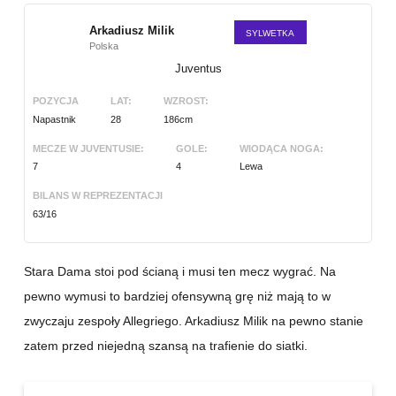
Arkadiusz Milik
SYLWETKA
Polska
Juventus
POZYCJA
LAT:
WZROST:
Napastnik
28
186cm
MECZE W JUVENTUSIE:
GOLE:
WIODĄCA NOGA:
7
4
Lewa
BILANS W REPREZENTACJI
63/16
Stara Dama stoi pod ścianą i musi ten mecz wygrać. Na
pewno wymusi to bardziej ofensywną grę niż mają to w
zwyczaju zespoły Allegriego. Arkadiusz Milik na pewno stanie
zatem przed niejedną szansą na trafienie do siatki.