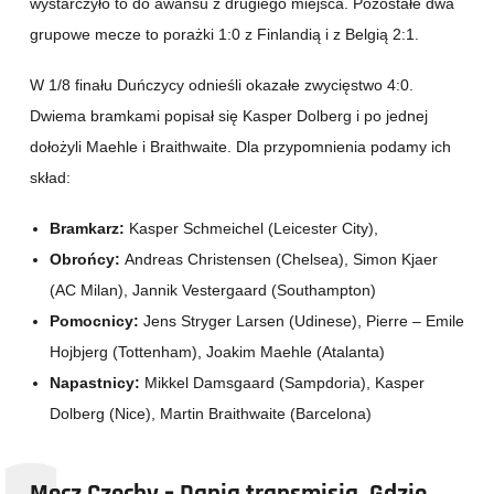
wystarczyło to do awansu z drugiego miejsca. Pozostałe dwa
grupowe mecze to porażki 1:0 z Finlandią i z Belgią 2:1.
W 1/8 finału Duńczycy odnieśli okazałe zwycięstwo 4:0.
Dwiema bramkami popisał się Kasper Dolberg i po jednej
dołożyli Maehle i Braithwaite. Dla przypomnienia podamy ich
skład:
Bramkarz:
Kasper Schmeichel (Leicester City),
Obrońcy:
Andreas Christensen (Chelsea), Simon Kjaer
(AC Milan), Jannik Vestergaard (Southampton)
Pomocnicy:
Jens Stryger Larsen (Udinese), Pierre – Emile
Hojbjerg (Tottenham), Joakim Maehle (Atalanta)
Napastnicy:
Mikkel Damsgaard (Sampdoria), Kasper
Dolberg (Nice), Martin Braithwaite (Barcelona)