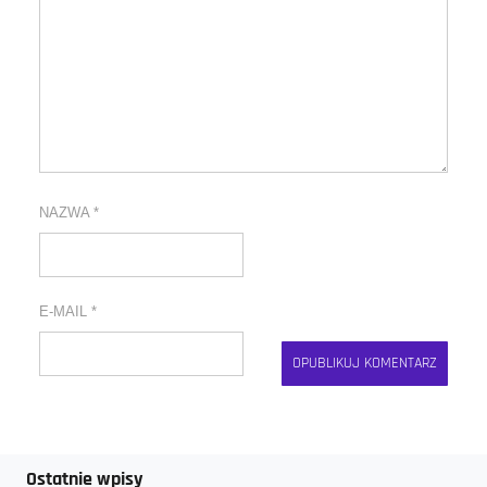
NAZWA
*
E-MAIL
*
Ostatnie wpisy