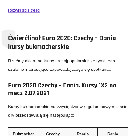
Rozwiń spis treści
Ćwierćfinał Euro 2020: Czechy – Dania
kursy bukmacherskie
Rzućmy okiem na kursy na najpopularniejsze rynki tego
szalenie interesująco zapowiadającego się spotkania.
Euro 2020 Czechy – Dania
.
Kursy 1X2
na
mecz 2.07.2021
Kursy bukmacherskie na zwycięstwo w regulaminowym czasie
gry przedstawiają się następująco:
Bukmacher
Czechy
Remis
Dania