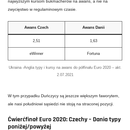
najwyższym kursom bukmacherów na awans, a nie na
zwycięstwo w regulaminowym czasie.
Awans Czech
Awans Danii
2,51
1,63
eWinner
Fortuna
Ukraina -Anglia typy i kursy na awans do półfinału Euro 2020 – akt.
2.07.2021
W tym przypadku Duńczycy są jeszcze większym faworytem,
ale nasi południowi sąsiedzi nie stoją na straconej pozycji.
Ćwierćfinał Euro 2020:
Czechy – Dania
typy
poniżej/powyżej