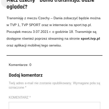
Mecz Czechy – Dania transmisja. Gdzie
oglądać?
Transmisję z meczu Czechy – Dania zobaczyć będzie można
w TVP 1, TVP SPORT oraz w internecie na sport.tvp.pl.
Początek meczu 3.07.2021 r. o godzinie 18. Transmisje są
dostępne również poprzez streaming na stronie
sport.tvp.pl
oraz aplikacji mobilnej tego serwisu.
Komentarze: 0
Dodaj komentarz
Twój adres e-mail nie zostanie opublikowany.
Wymagane pola są
oznaczone
*
KOMENTARZ
*