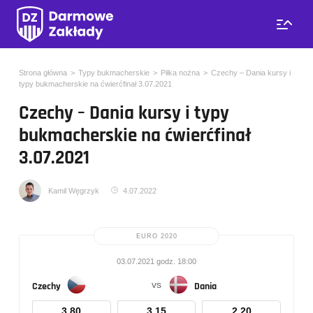
Strona główna
Typy bukmacherskie
Piłka nożna
Czechy – Dania kursy i
typy bukmacherskie na ćwierćfinał 3.07.2021
Czechy – Dania kursy i typy
bukmacherskie na ćwierćfinał
3.07.2021
Kamil Węgrzyk
4.07.2022
EURO 2020
03.07.2021 godz. 18:00
vs
Czechy
Dania
3,80
3,15
2,20