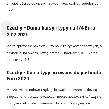
umiejętności pojedynczych zawodników, czyli są podobni do
nas”.
Czechy – Dania kursy i typy na 1/4 Euro
3.07.2021
Warto sprawdzić również kursy na kilka rynków pobocznych, a
dokładniej na awans, liczbę bramek under/over, BTTS oraz
handicapy -1,5.
Czechy – Dania typy na awans do półfinału
Euro 2020
Mecze ćwierćfinałowe rządzą się swoimi prawami, ekipy są
zmęczone, grają zachowawczo i mecze zazwyczaj kończą się
dogrywką lub rzutami karnymi. Dlatego przyjrzyjmy się