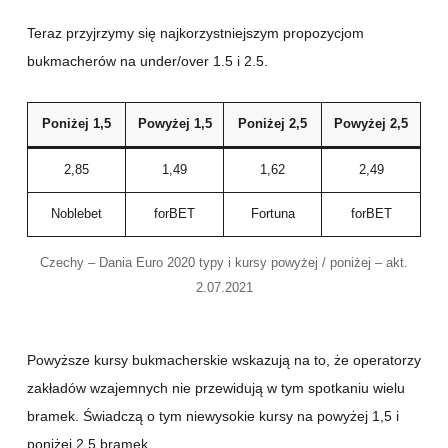
Teraz przyjrzymy się najkorzystniejszym propozycjom
bukmacherów na under/over 1.5 i 2.5.
Poniżej 1,5
Powyżej 1,5
Poniżej 2,5
Powyżej 2,5
2,85
1,49
1,62
2,49
Noblebet
forBET
Fortuna
forBET
Czechy – Dania Euro 2020 typy i kursy powyżej / poniżej – akt.
2.07.2021
Powyższe kursy bukmacherskie wskazują na to, że operatorzy
zakładów wzajemnych nie przewidują w tym spotkaniu wielu
bramek. Świadczą o tym niewysokie kursy na powyżej 1,5 i
poniżej 2,5 bramek.