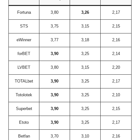
Fortuna
3,80
3,26
2,17
STS
3,75
3,15
2,15
eWinner
3,77
3,18
2,16
forBET
3,90
3,25
2,14
LVBET
3,80
3,15
2,20
TOTALbet
3,90
3,25
2,17
Totolotek
3,90
3,25
2,10
Superbet
3,90
3,25
2,15
Etoto
3,90
3,25
2,17
Betfan
3,70
3,10
2,16