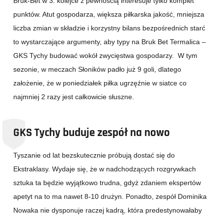
Bruk-Bet w 3. kolejce z pewnością interesuje tylko komplet
punktów. Atut gospodarza, większa piłkarska jakość, mniejsza
liczba zmian w składzie i korzystny bilans bezpośrednich starć
to wystarczające argumenty, aby typy na Bruk Bet Termalica –
GKS Tychy budować wokół zwycięstwa gospodarzy. W tym
sezonie, w meczach Słoników padło już 9 goli, dlatego
założenie, że w poniedziałek piłka ugrzęźnie w siatce co
najmniej 2 razy jest całkowicie słuszne.
GKS Tychy buduje zespół na nowo
Tyszanie od lat bezskutecznie próbują dostać się do
Ekstraklasy. Wydaje się, że w nadchodzących rozgrywkach
sztuka ta będzie wyjątkowo trudna, gdyż zdaniem ekspertów
apetyt na to ma nawet 8-10 drużyn. Ponadto, zespół Dominika
Nowaka nie dysponuje raczej kadrą, która predestynowałaby