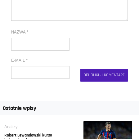
NAZWA
*
E-MAIL
*
Ostatnie wpisy
Analizy
Robert Lewandowski kursy