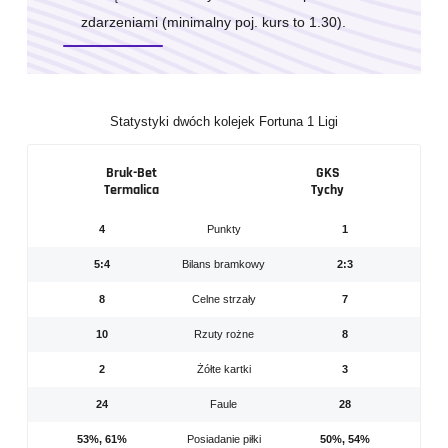
zdarzeniami (minimalny poj. kurs to 1.30).
Statystyki dwóch kolejek Fortuna 1 Ligi
Bruk-Bet
GKS
Termalica
Tychy
4
Punkty
1
5:4
Bilans bramkowy
2:3
8
Celne strzały
7
10
Rzuty rożne
8
2
Żółte kartki
3
24
Faule
28
53%, 61%
Posiadanie piłki
50%, 54%