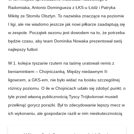
Radomiaka, Antonio Domingueza z ŁKS-u Łódź i Patryka
Mikitę ze Stomilu Olsztyn. To nazwiska znaczące na poziomie
I ligi, ale nie wiadomo jeszcze jak nowi piłkarze zaadaptują się
w zespole. Początek sezonu jest dowodem na to, że potrzeba
będzie czasu, aby team Dominika Nowaka prezentował swój
najlepszy futbol.
W 1. kolejce tyszanie rzutem na taśmę uratowali remis z
beniaminkiem – Chojniczanką. Między niedawnym II-
ligowcem, a GKS-em, nie było widać na boisku szczególnej
różnicy poziomu. O ile w Chojnicach udało się zdobyć punkt, o
tyle przed własną publicznością Tyscy Trójkolorowi musieli
przełknąć gorycz porażki. Był to zdecydowanie lepszy mecz w
ich wykonaniu, ale gospodarze razili w nim nieskutecznością.