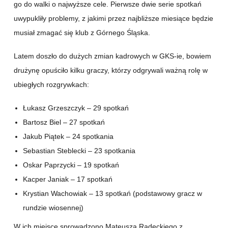
go do walki o najwyższe cele. Pierwsze dwie serie spotkań
uwypukliły problemy, z jakimi przez najbliższe miesiące będzie
musiał zmagać się klub z Górnego Śląska.
Latem doszło do dużych zmian kadrowych w GKS-ie, bowiem
drużynę opuściło kilku graczy, którzy odgrywali ważną rolę w
ubiegłych rozgrywkach:
Łukasz Grzeszczyk – 29 spotkań
Bartosz Biel – 27 spotkań
Jakub Piątek – 24 spotkania
Sebastian Steblecki – 23 spotkania
Oskar Paprzycki – 19 spotkań
Kacper Janiak – 17 spotkań
Krystian Wachowiak – 13 spotkań (podstawowy gracz w
rundzie wiosennej)
W ich miejsce sprowadzono Mateusza Radeckiego z