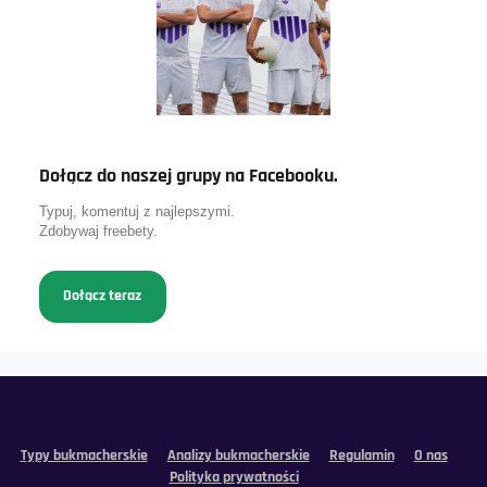
Dołącz do naszej grupy na Facebooku.
Typuj, komentuj z najlepszymi.
Zdobywaj freebety.
Dołącz teraz
Typy bukmacherskie
Analizy bukmacherskie
Regulamin
O nas
Polityka prywatności