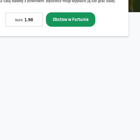
z całą stawkę z powrotem. Będziesz mógł wypłacić ją lub grać dalej.
Obstaw w Fortunie
1.98
kurs: