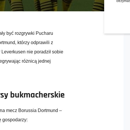
otrzymas
ały być rozgrywki Pucharu
rtmund, którzy odprawili z
Leverkusen nie poradził sobie
egrywając różnicą jednej
rsy bukmacherskie
 na mecz Borussia Dortmund –
ę gospodarzy: