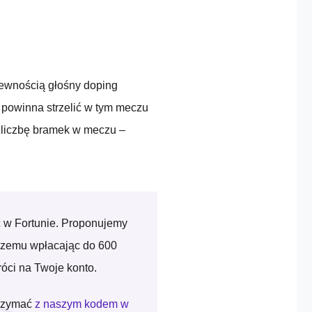
ewnością głośny doping
 powinna strzelić w tym meczu
a liczbę bramek w meczu –
 w Fortunie. Proponujemy
i czemu wpłacając do 600
róci na Twoje konto.
trzymać
z naszym kodem w