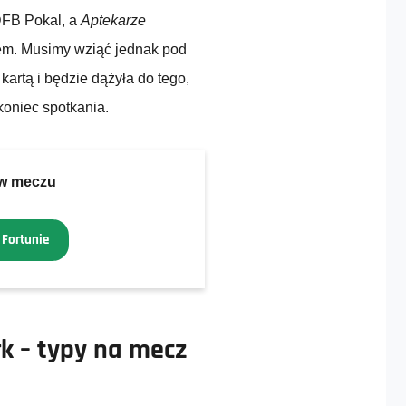
DFB Pokal, a
Aptekarze
iem. Musimy wziąć jednak pod
artą i będzie dążyła do tego,
koniec spotkania.
 w meczu
 Fortunie
rk
– typy na mecz