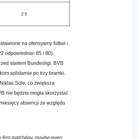
2:5
stawione na ofensywny futbol i
2 odpowiednio: 85 i 80).
zed startem Bundesligi, BVB
kom solidarnie po trzy bramki.
 Niklas Süle, co zwiększa
VB nie będzie mogła skorzystać
 miesięcy absencji ze względu
he first matchday, maybe even