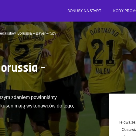
BONUSY NA START
KODY PROM
edalistów. Borussia – Bayer – typy
orussia –
naszym zdaniem powinniśmy
erkusen mają wykonawców do tego,
Te dwa ze
Obstawia