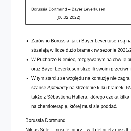
Borussia Dortmund – Bayer Leverkusen
(06.02.2022)
Zarówno Borussia, jak i Bayer Leverkusen są na
strzelają w lidze dużo bramek (w sezonie 2021/2
W Pucharze Niemiec, rozgrywanym na chwilę pr
oraz Bayer Leverkusen strzelili swoim przeciwni
W tym starciu ze względu na kontuzję nie zagra
szansę
Aptekarzy
na strzelenie kilku bramek. B
także z Sébastiena Hallera, którego czeka kilka
na chemioterapię, której musi się poddać.
Borussia Dortmund
Niklas Süle – muscle injury – will definitely miss t