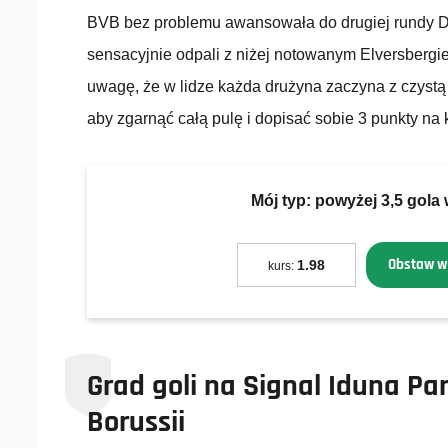
BVB bez problemu awansowała do drugiej rundy 
sensacyjnie odpali z niżej notowanym Elversberg
uwagę, że w lidze każda drużyna zaczyna z czystą k
aby zgarnąć całą pulę i dopisać sobie 3 punkty na 
Mój typ:
powyżej 3,5 gola
Obstaw w
1.98
kurs:
Grad goli na Signal Iduna Pa
Borussii