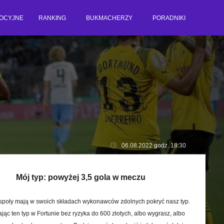
OCYJNE
RANKING
BUKMACHERZY
PORADNIKI
06.08.2022 godz. 18:30
Mój typ:
powyżej 3,5 gola w meczu
społy mają w swoich składach wykonawców zdolnych pokryć nasz typ.
jąc ten typ w Fortunie bez ryzyka do 600 złotych, albo wygrasz, albo