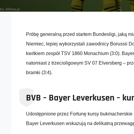
fot. 400mm.pl
Próbę generalną przed startem Bundesligi, jaką mi
Niemiec, lepiej wykorzystali zawodnicy Borussii Do
kwitkiem zespół TSV 1860 Monachium (3:0). Bayer 
natomiast z trzecioligowym SV 07 Elversberg – prz
bramki (3:4).
BVB – Bayer Leverkusen – ku
Udostępnione przez Fortunę kursy bukmacherskie
Bayer Leverkusen wskazują na delikatną przewag