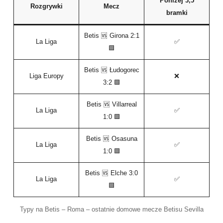
Poniżej 3,5
Rozgrywki
Mecz
bramki
Betis 🆚 Girona 2:1
La Liga
✅
🟩
Betis 🆚 Łudogorec
Liga Europy
❌
3:2 🟩
Betis 🆚 Villarreal
La Liga
✅
1:0 🟩
Betis 🆚 Osasuna
La Liga
✅
1:0 🟩
Betis 🆚 Elche 3:0
La Liga
✅
🟩
Typy na Betis – Roma – ostatnie domowe mecze Betisu Sevilla