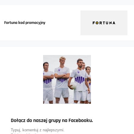
Fortuna kod promocyjny
Dołącz do naszej grupy na Facebooku.
Typuj, komentuj z najlepszymi.