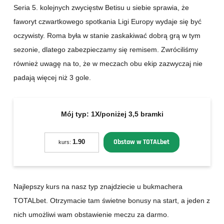
Seria 5. kolejnych zwycięstw Betisu u siebie sprawia, że
faworyt czwartkowego spotkania Ligi Europy wydaje się być
oczywisty. Roma była w stanie zaskakiwać dobrą grą w tym
sezonie, dlatego zabezpieczamy się remisem. Zwróciliśmy
również uwagę na to, że w meczach obu ekip zazwyczaj nie
padają więcej niż 3 gole.
Mój typ:
1X/poniżej 3,5 bramki
Obstaw w TOTALbet
1.90
kurs:
Najlepszy kurs na nasz typ znajdziecie u bukmachera
TOTALbet. Otrzymacie tam świetne bonusy na start, a jeden z
nich umożliwi wam obstawienie meczu za darmo.