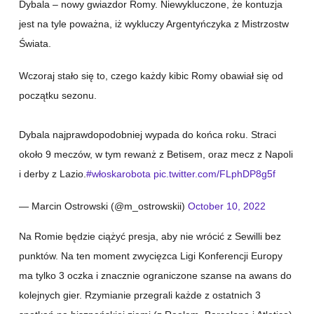
Dybala – nowy gwiazdor Romy. Niewykluczone, że kontuzja
jest na tyle poważna, iż wykluczy Argentyńczyka z Mistrzostw
Świata.
Wczoraj stało się to, czego każdy kibic Romy obawiał się od
początku sezonu.
Dybala najprawdopodobniej wypada do końca roku. Straci
około 9 meczów, w tym rewanż z Betisem, oraz mecz z Napoli
i derby z Lazio.
#włoskarobota
pic.twitter.com/FLphDP8g5f
— Marcin Ostrowski (@m_ostrowskii)
October 10, 2022
Na Romie będzie ciążyć presja, aby nie wrócić z Sewilli bez
punktów. Na ten moment zwycięzca Ligi Konferencji Europy
ma tylko 3 oczka i znacznie ograniczone szanse na awans do
kolejnych gier. Rzymianie przegrali każde z ostatnich 3