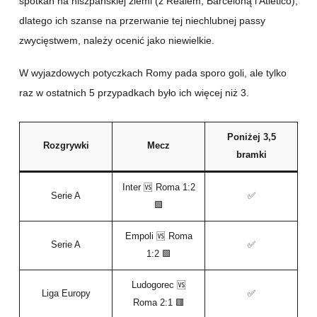
spotkań na hiszpańskiej ziemi (z Realem, Barceloną i Atletico),
dlatego ich szanse na przerwanie tej niechlubnej passy
zwycięstwem, należy ocenić jako niewielkie.
W wyjazdowych potyczkach Romy pada sporo goli, ale tylko
raz w ostatnich 5 przypadkach było ich więcej niż 3.
Poniżej 3,5
Rozgrywki
Mecz
bramki
Inter 🆚 Roma 1:2
Serie A
✅
🟩
Empoli 🆚 Roma
Serie A
✅
1:2 🟩
Ludogorec 🆚
Liga Europy
✅
Roma 2:1 🟥