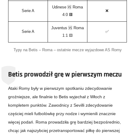
Udinese 🆚 Roma
Serie A
❌
4:0 🟥
Juventus 🆚 Roma
Serie A
✅
1:1 🟨
Typy na Betis – Roma – ostatnie mecze wyjazdowe AS Romy
Betis prowadził grę w pierwszym meczu
Ataki Romy były w pierwszym spotkaniu zdecydowanie
groźniejsze, ale finalnie to Betis wyjechał z Włoch z
kompletem punktów. Zawodnicy z Sevilli zdecydowanie
częściej mieli futbolówkę przy nodze i wymienili znacznie
więcej podań. Roma prowadziła grę bardziej bezpośrednio,
chcąc jak najszybciej przetransportować piłkę do pierwszej