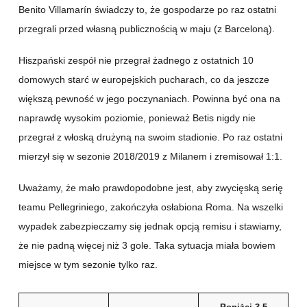
Benito Villamarín świadczy to, że gospodarze po raz ostatni
przegrali przed własną publicznością w maju (z Barceloną).
Hiszpański zespół nie przegrał żadnego z ostatnich 10
domowych starć w europejskich pucharach, co da jeszcze
większą pewność w jego poczynaniach. Powinna być ona na
naprawdę wysokim poziomie, ponieważ Betis nigdy nie
przegrał z włoską drużyną na swoim stadionie. Po raz ostatni
mierzył się w sezonie 2018/2019 z Milanem i zremisował 1:1.
Uważamy, że mało prawdopodobne jest, aby zwycięską serię
teamu Pellegriniego, zakończyła osłabiona Roma. Na wszelki
wypadek zabezpieczamy się jednak opcją remisu i stawiamy,
że nie padną więcej niż 3 gole. Taka sytuacja miała bowiem
miejsce w tym sezonie tylko raz.