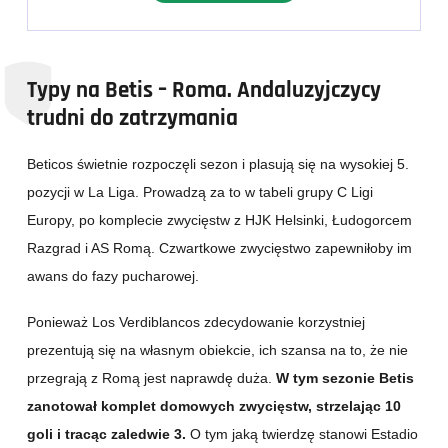
Typy na Betis – Roma. Andaluzyjczycy
trudni do zatrzymania
Beticos świetnie rozpoczęli sezon i plasują się na wysokiej 5.
pozycji w La Liga. Prowadzą za to w tabeli grupy C Ligi
Europy, po komplecie zwycięstw z HJK Helsinki, Łudogorcem
Razgrad i AS Romą. Czwartkowe zwycięstwo zapewniłoby im
awans do fazy pucharowej.
Ponieważ Los Verdiblancos zdecydowanie korzystniej
prezentują się na własnym obiekcie, ich szansa na to, że nie
przegrają z Romą jest naprawdę duża.
W tym sezonie Betis
zanotował komplet domowych zwycięstw, strzelając 10
goli i tracąc zaledwie 3.
O tym jaką twierdzę stanowi Estadio