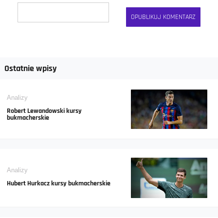
Ostatnie wpisy
Analizy
Robert Lewandowski kursy
bukmacherskie
Analizy
Hubert Hurkacz kursy bukmacherskie