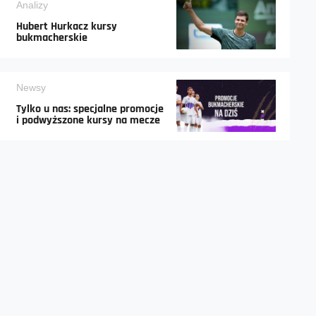
Analizy
Hubert Hurkacz kursy
bukmacherskie
Newsy
Tylko u nas: specjalne promocje
i podwyższone kursy na mecze