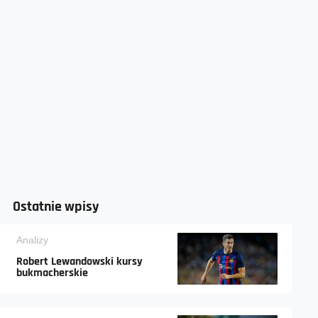
Ostatnie wpisy
Analizy
Robert Lewandowski kursy
bukmacherskie