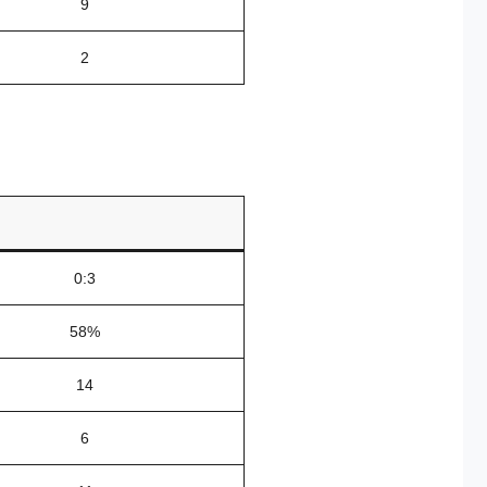
9
2
0:3
58%
14
6