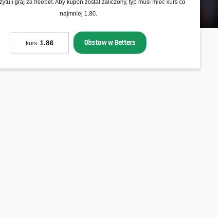
ytu i graj za freebet. Aby kupon został zaliczony, typ musi mieć kurs co
najmniej 1.80.
Obstaw w Betters
1.86
kurs: