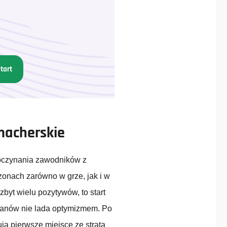
tart
macherskie
oczynania zawodników z
zonach zarówno w grze, jak i w
byt wielu pozytywów, to start
fanów nie lada optymizmem. Po
ją pierwsze miejsce ze stratą