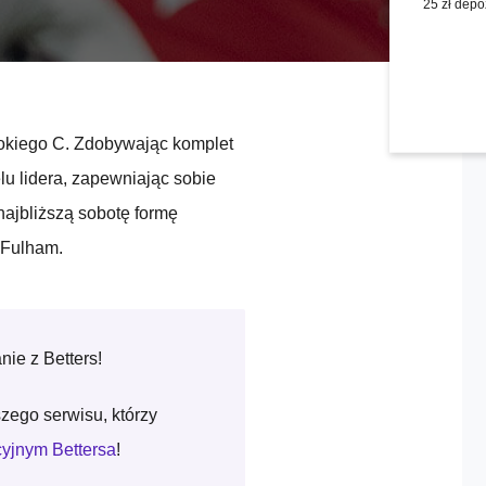
25 zł depoz
okiego C. Zdobywając komplet
elu lidera, zapewniając sobie
jbliższą sobotę formę
 Fulham.
nie z Betters!
szego serwisu, którzy
cyjnym Bettersa
!