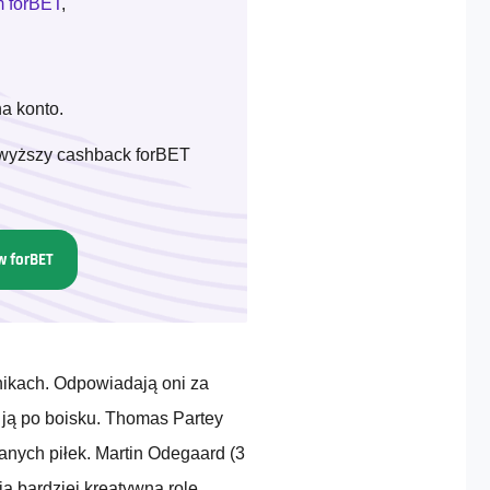
 forBET
,
na konto.
ajwyższy cashback forBET
w forBET
ikach. Odpowiadają oni za
 ją po boisku. Thomas Partey
anych piłek. Martin Odegaard (3
nią bardziej kreatywną rolę.