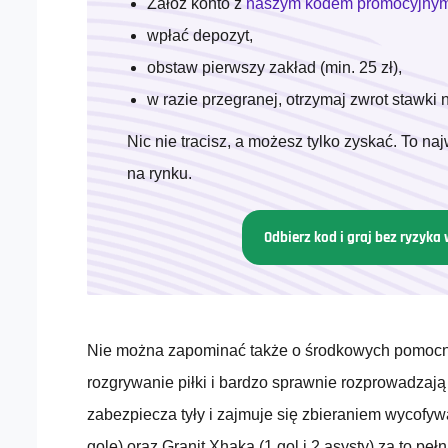
Załóż konto z
naszym kodem promocyjnym
wpłać depozyt,
obstaw pierwszy zakład (min. 25 zł),
w razie przegranej, otrzymaj zwrot stawki 
Nic nie tracisz, a możesz tylko zyskać. To n
na rynku.
Odbierz kod i graj bez ryzyka 
Nie można zapominać także o środkowych pomocn
rozgrywanie piłki i bardzo sprawnie rozprowadzają
zabezpiecza tyły i zajmuje się zbieraniem wycofyw
gole) oraz Granit Xhaka (1 gol i 2 asysty) za to peł