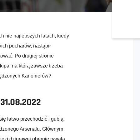
h nie najlepszych latach, kiedy
kich pucharów, nastąpił
wać. Po drugiej stronie
ekipa, na którą zawsze trzeba
pędzonych Kanonierów?
 31.08.2022
ię łatwo przechodzić i gubią
pędzonego Arsenalu. Głównym
ięki dziurawej obronie rywala