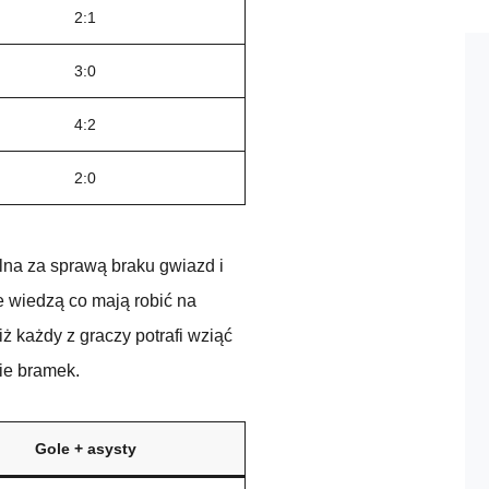
2:1
3:0
4:2
2:0
lna za sprawą braku gwiazd i
 wiedzą co mają robić na
 iż każdy z graczy potrafi wziąć
nie bramek.
Gole + asysty