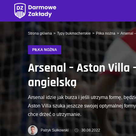
Strona główna
Typy bukmacherskie
Piłka nożna
Arsenal –
PIŁKA NOŻNA
Arsenal – Aston Villa 
angielską
Arsenal idzie jak burza i jeśli utrzyma formę, będ
Aston Villa szuka jeszcze swojej optymalnej formy,
chce drżeć o utrzymanie.
Patryk Sułkowski
30.08.2022