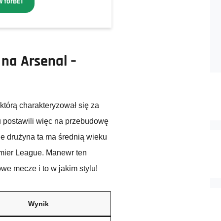
w forBET
 na Arsenal –
, którą charakteryzował się za
 postawili więc na przebudowę
e drużyna ta ma średnią wieku
emier League. Manewr ten
we mecze i to w jakim stylu!
Wynik