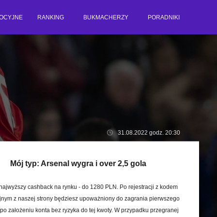
OCYJNE
RANKING
BUKMACHERZY
PORADNIKI
31.08.2022 godz. 20:30
Mój typ:
Arsenal wygra i over 2,5 gola
 najwyższy cashback na rynku - do 1280 PLN. Po rejestracji z kodem
nym z naszej strony będziesz upoważniony do zagrania pierwszego
po założeniu konta bez ryzyka do tej kwoty. W przypadku przegranej