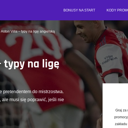
BONUSY NA START
KODY PROM
 Aston Villa – typy na ligę angielską
– typy na ligę
zie pretendentem do mistrzostwa.
 ale musi się poprawić, jeśli nie
Graj za
promocyj
zakładu 