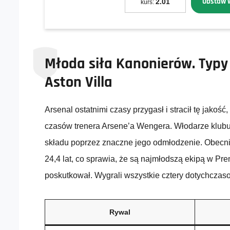
Obstaw 
2.01
kurs:
Młoda siła Kanonierów. Typy
Aston Villa
Arsenal ostatnimi czasy przygasł i stracił tę jakość
czasów trenera Arsene’a Wengera. Włodarze klubu
składu poprzez znaczne jego odmłodzenie. Obecni
24,4 lat, co sprawia, że są najmłodszą ekipą w Pr
poskutkował. Wygrali wszystkie cztery dotychczaso
Rywal