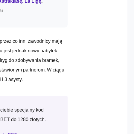
straklasę, La Ligę
.
i.
przez co inni zawodnicy mają
u jest jednak nowy nabytek
dryg do zdobywania bramek,
j ustawionym partnerom. W ciągu
i 3 asysty.
 ciebie specjalny kod
rBET do 1280 złotych.