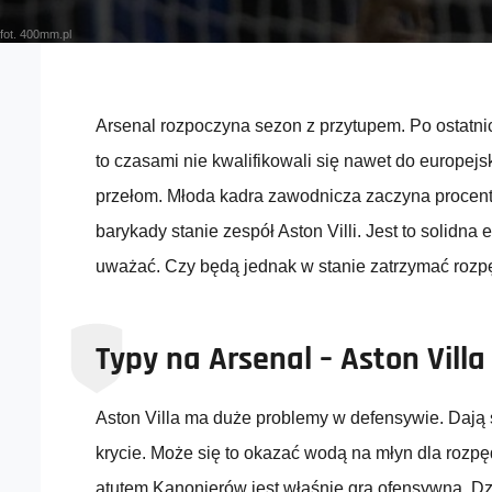
fot. 400mm.pl
Arsenal rozpoczyna sezon z przytupem. Po ostatnic
to czasami nie kwalifikowali się nawet do europejs
przełom. Młoda kadra zawodnicza zaczyna procento
barykady stanie zespół Aston Villi. Jest to solidna 
uważać. Czy będą jednak w stanie zatrzymać roz
Typy na Arsenal – Aston Villa
Aston Villa ma duże problemy w defensywie. Dają s
krycie. Może się to okazać wodą na młyn dla roz
atutem Kanonierów jest właśnie gra ofensywna. Dz