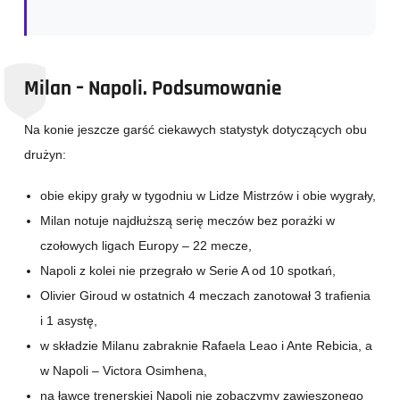
Milan – Napoli. Podsumowanie
Na konie jeszcze garść ciekawych statystyk dotyczących obu
drużyn:
obie ekipy grały w tygodniu w Lidze Mistrzów i obie wygrały,
Milan notuje najdłuższą serię meczów bez porażki w
czołowych ligach Europy – 22 mecze,
Napoli z kolei nie przegrało w Serie A od 10 spotkań,
Olivier Giroud w ostatnich 4 meczach zanotował 3 trafienia
i 1 asystę,
w składzie Milanu zabraknie Rafaela Leao i Ante Rebicia, a
w Napoli – Victora Osimhena,
na ławce trenerskiej Napoli nie zobaczymy zawieszonego