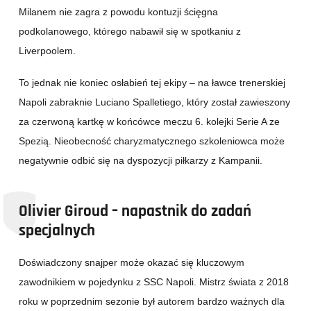
Milanem nie zagra z powodu kontuzji ścięgna
podkolanowego, którego nabawił się w spotkaniu z
Liverpoolem.
To jednak nie koniec osłabień tej ekipy – na ławce trenerskiej
Napoli zabraknie Luciano Spalletiego, który został zawieszony
za czerwoną kartkę w końcówce meczu 6. kolejki Serie A ze
Spezią. Nieobecność charyzmatycznego szkoleniowca może
negatywnie odbić się na dyspozycji piłkarzy z Kampanii.
Olivier Giroud – napastnik do zadań
specjalnych
Doświadczony snajper może okazać się kluczowym
zawodnikiem w pojedynku z SSC Napoli. Mistrz świata z 2018
roku w poprzednim sezonie był autorem bardzo ważnych dla