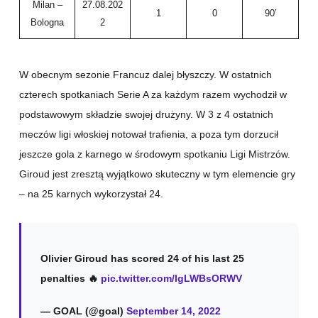
Milan –
27.08.202
1
0
90’
Bologna
2
W obecnym sezonie Francuz dalej błyszczy. W ostatnich
czterech spotkaniach Serie A za każdym razem wychodził w
podstawowym składzie swojej drużyny. W 3 z 4 ostatnich
meczów ligi włoskiej notował trafienia, a poza tym dorzucił
jeszcze gola z karnego w środowym spotkaniu Ligi Mistrzów.
Giroud jest zresztą wyjątkowo skuteczny w tym elemencie gry
– na 25 karnych wykorzystał 24.
Olivier Giroud has scored 24 of his last 25
penalties 🔥
pic.twitter.com/lgLWBsORWV
— GOAL (@goal)
September 14, 2022