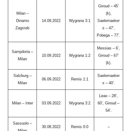
Giroud – 45’
Milan –
(k),
Dinamo
14.09.2022
Wygrana 3:1
Saelemaeker
Zagrzeb
s – 47’,
Pobega – 77’.
Messias – 6’,
Sampdoria –
10.09.2022
Wygrana 1:2
Giroud – 67’
Milan
(k).
Salzburg –
Saelemaeker
06.09.2022
Remis 1:1
Milan
s – 40’.
Leao – 28’,
Milan – Inter
03.09.2022
Wygrana 3:2
60’, Giroud –
54’.
Sassuolo –
30.08.2022
Remis 0:0
–
Milan