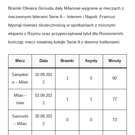
Bramki Oliviera Girouda dały Milanowi wygrane w meczach z
ówczesnymi liderami Serie A – Interem i Napoli. Francuz
błysnął również skutecznością w spotkaniach z mocnymi
ekipami z Rzymu oraz przypieczętował tytuł dla Rossonerich,
kończąc mecz ostatniej kolejki Serie A z dwoma trafieniami.
Mecz
Data
Bramki
Asysty
Minuty
Sampdori
10.09.202
1
0
90’
a – Milan
2
Milan –
03.09.202
1
1
72’
Inter
2
Sassuolo
30.08.202
0
0
73’
– Milan
2