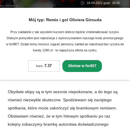
18.09.2022 godz. 20:45
fot. 400mm.pl
Mój typ:
Remis i gol Oliviera Girouda
Przy zakładzie z tak wysokim kursem dobrze będzie zminimalizować ryzyko.
Dobrym pomysłem jest rejestracja z wykorzystaniem naszego kodu promocyjnego
w forBET. Dzięki temu możesz zagrać pierwszy zakład po rejestracji bez ryzyka do
kwoty 1280 zł - to najwyższa oferta na rynku.
Obstaw w forBET
7.37
kurs:
Obydwie ekipy są w tym sezonie niepokonane, a do tego są
również niezwykle skuteczne. Spodziewam się zaciętego
spotkania, które może zakończyć się bramkowym remisem.
Obstawiam również, że w tym hitowym spotkaniu po raz
kolejny zobaczymy bramkę autorstwa doświadczonego