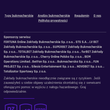
Typy bukmacherskie
Analizy bukmacherskie
Regulamin
O nas
Polityka prywatności
Sponsorzy serwisu:
FORTUNA Online Zakłady Bukmacherskie Sp. z o.o. , STS S.A. , LV BET
Zakłady Bukmacherskie Sp. z o.o. , SUPERBET Zakłady Bukmacherskie
Sp. z o.o. , TOTALBET Zakłady Bukmacherskie Sp. z o.o. , forBET Zakłady
Bukmacherskie Sp. z o.o. , Cherry Online Polska Sp. z o.o. , BEM
Operations Limited , BetFan Sp. z o.o. , Bukmacherska Sp. z o.o. , FUN
PROJECT Sp. z o.o. , Silesia Entertainment Sp. z o.o. , NOVOBET Sp. z o.o. ,
Totalizator Sportowy Sp. z o.o.
Zakłady bukmacherskie nieodłącznie związane są z ryzykiem. Jeśli
zauważyłeś u siebie objawy uzależnienia skontaktuj się z serwisami
oferującymi pomoc w wyjściu z nałogu hazardowego. Graj
odpowiedzialnie.