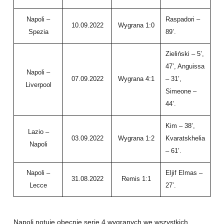
Napoli –
Raspadori –
10.09.2022
Wygrana 1:0
Spezia
89’.
Zieliński – 5’,
47’, Anguissa
Napoli –
07.09.2022
Wygrana 4:1
– 31’,
Liverpool
Simeone –
44’.
Kim – 38’,
Lazio –
03.09.2022
Wygrana 1:2
Kvaratskhelia
Napoli
– 61’.
Napoli –
Eljif Elmas –
31.08.2022
Remis 1:1
Lecce
27’.
Napoli notuje obecnie serię 4 wygranych we wszystkich