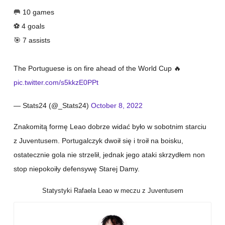
🥅 10 games
⚽️ 4 goals
🎯 7 assists
The Portuguese is on fire ahead of the World Cup 🔥
pic.twitter.com/s5kkzE0PPt
— Stats24 (@_Stats24)
October 8, 2022
Znakomitą formę Leao dobrze widać było w sobotnim starciu
z Juventusem. Portugalczyk dwoił się i troił na boisku,
ostatecznie gola nie strzelił, jednak jego ataki skrzydłem non
stop niepokoiły defensywę Starej Damy.
Statystyki Rafaela Leao w meczu z Juventusem