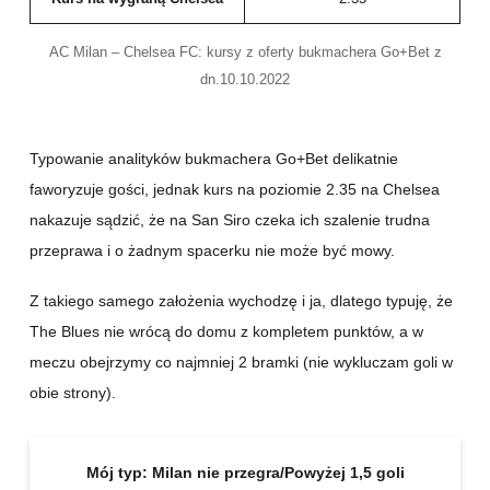
AC Milan – Chelsea FC: kursy z oferty bukmachera Go+Bet z
dn.10.10.2022
Typowanie analityków bukmachera Go+Bet delikatnie
faworyzuje gości, jednak kurs na poziomie 2.35 na Chelsea
nakazuje sądzić, że na San Siro czeka ich szalenie trudna
przeprawa i o żadnym spacerku nie może być mowy.
Z takiego samego założenia wychodzę i ja, dlatego typuję, że
The Blues nie wrócą do domu z kompletem punktów, a w
meczu obejrzymy co najmniej 2 bramki (nie wykluczam goli w
obie strony).
Mój typ:
Milan nie przegra/Powyżej 1,5 goli