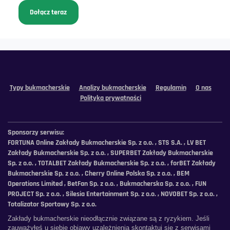
Dołącz teraz
Typy bukmacherskie
Analizy bukmacherskie
Regulamin
O nas
Polityka prywatności
Sponsorzy serwisu:
FORTUNA Online Zakłady Bukmacherskie Sp. z o.o. , STS S.A. , LV BET
Zakłady Bukmacherskie Sp. z o.o. , SUPERBET Zakłady Bukmacherskie
Sp. z o.o. , TOTALBET Zakłady Bukmacherskie Sp. z o.o. , forBET Zakłady
Bukmacherskie Sp. z o.o. , Cherry Online Polska Sp. z o.o. , BEM
Operations Limited , BetFan Sp. z o.o. , Bukmacherska Sp. z o.o. , FUN
PROJECT Sp. z o.o. , Silesia Entertainment Sp. z o.o. , NOVOBET Sp. z o.o. ,
Totalizator Sportowy Sp. z o.o.
Zakłady bukmacherskie nieodłącznie związane są z ryzykiem. Jeśli
zauważyłeś u siebie objawy uzależnienia skontaktuj się z serwisami