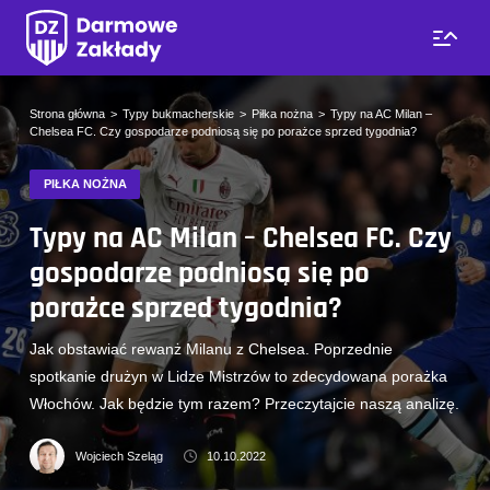
Strona główna
Typy bukmacherskie
Piłka nożna
Typy na AC Milan –
Chelsea FC. Czy gospodarze podniosą się po porażce sprzed tygodnia?
PIŁKA NOŻNA
Typy na AC Milan – Chelsea FC. Czy
gospodarze podniosą się po
porażce sprzed tygodnia?
Jak obstawiać rewanż Milanu z Chelsea. Poprzednie
spotkanie drużyn w Lidze Mistrzów to zdecydowana porażka
Włochów. Jak będzie tym razem? Przeczytajcie naszą analizę.
Wojciech Szeląg
10.10.2022