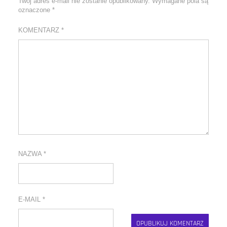
Twój adres e-mail nie zostanie opublikowany.
Wymagane pola są
oznaczone
*
KOMENTARZ
*
NAZWA
*
E-MAIL
*