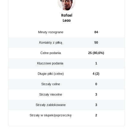
Rafael
Leao
Minuty rozegrane
84
Kontakty z piłką
50
Celne podania
25 (80,6%)
Kluczowe podania
1
Długie piłki (celne)
4 (2)
Strzały celne
0
Strzały niecelne
3
Strzały zablokowane
3
Strzały w słupek/poprzeczkę
2