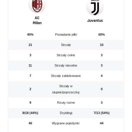
AC
Juventus
Milan
40%
Posiadanie piłki
60%
21
Strzały
10
3
Strzały celne
3
11
Strzały niecelne
3
7
Strzały zablokowane
4
Strzały w
2
0
słupek/poprzeczkę
9
Rzuty rożne
3
8/18 (44%)
Dryblingi
7/13 (54%)
46
Wygrane pojedynki
44