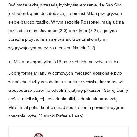
Być może lekką przesadą byłoby stwierdzenie, że San Siro
jest twierdzą nie do zdobycia, natomiast Milan przegrywa u
siebie bardzo rzadko. W tym sezonie Rossoneri mają już na
rozkładzie m.in. Juventus (2:0) oraz Inter (3:2), a jedyna
porażka przytrafiła im się w starciu ze znakomitym,
wygrywającym mecz za meczem Napoli (1:2).
Milan przegrał tylko 1/16 poprzednich meczów u siebie
Dobrą formę Milanu w domowych meczach doskonale było
widać chociażby w sobotnim starciu przeciwko Juventusowi.
Gospodarze pozornie oddali inicjatywę piłkarzom Starej Damy,
goście mieli więcej posiadania piłki, jednak tak naprawdę
Milan miał pełną kontrolę nad spotkaniem i powinien wygrać
znacznie wyżej (2 słupki Rafaela Leao).