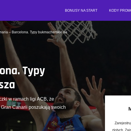
BONUSY NA START
KODY PROM
naria – Barcelona. Typy bukmacherskie na
lona. Typy
sza
zki w ramach ligi ACB, że
 Gran Canarii poszukają swoich
M
Zarejestru
złotych. Zai