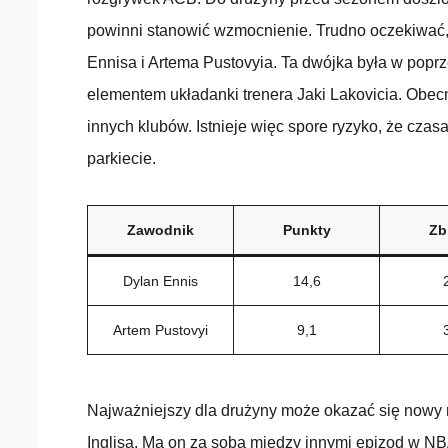
powinni stanowić wzmocnienie. Trudno oczekiwać, 
Ennisa i Artema Pustovyia. Ta dwójka była w pop
elementem układanki trenera Jaki Lakovicia. Obecn
innych klubów. Istnieje więc spore ryzyko, że cza
parkiecie.
Zawodnik
Punkty
Zb
Dylan Ennis
14,6
Artem Pustovyi
9,1
Najważniejszy dla drużyny może okazać się nowy
Inglisa. Ma on za sobą między innymi epizod w 