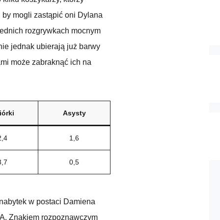
by mogli zastąpić oni Dylana
rzednich rozgrywkach mocnym
ie jednak ubierają już barwy
sami może zabraknąć ich na
iórki
Asysty
2,4
1,6
3,7
0,5
 nabytek w postaci Damiena
NBA. Znakiem rozpoznawczym