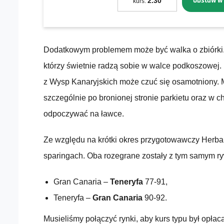
Obstaw w
2.30
kurs:
Dodatkowym problemem może być walka o zbiórki. 
którzy świetnie radzą sobie w walce podkoszowej. 
z Wysp Kanaryjskich może czuć się osamotniony. 
szczególnie po bronionej stronie parkietu oraz w 
odpoczywać na ławce.
Ze względu na krótki okres przygotowawczy Herbal
sparingach. Oba rozegrane zostały z tym samym r
Gran Canaria –
Teneryfa
77-91,
Teneryfa –
Gran Canaria
90-92.
Musieliśmy połączyć rynki, aby kurs typu był opła