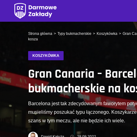
Strona główna
Typy bukmacherskie
Koszykówka
Gran Ca
kosza
KOSZYKÓWKA
Gran Canaria – Barce
bukmacherskie na ko
Barcelona jest tak zdecydowanym faworytem potyc
musieliśmy poszukać typu łączonego. Koszykarze
szans w tym meczu, ale nie będzie ich wiele.
Dawid Kałuża
28.09.2022