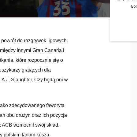
Bon
powrót do rozgrywek ligowych.
 między innymi Gran Canaria i
ania, które rozpocznie się o
oszykarzy grających dla
i A.J. Slaughter. Czy będą oni w
jako zdecydowanego faworyta
ań obu drużyn oraz ich pozycja
z ACB wzmocnił swój skład.
y polskim fanom kosza.