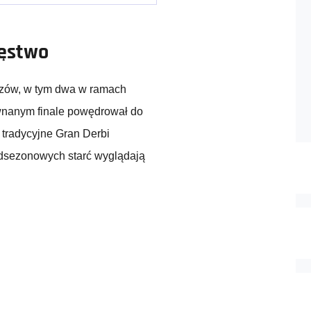
ięstwo
czów, w tym dwa w ramach
wnanym finale powędrował do
 tradycyjne Gran Derbi
edsezonowych starć wyglądają