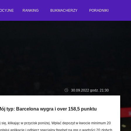
OCYJNE
RANKING
BUKMACHERZY
PORADNIKI
30.09.2022 godz. 21:30
ój typ:
Barcelona wygra i over 158,5 punktu
j się, klikając w przycisk poniżej. Wpłać depozyt w kwocie minimum 20
nstaluj aplikację i odbierz specjalny freebet na grę o wartości 20 złotych.