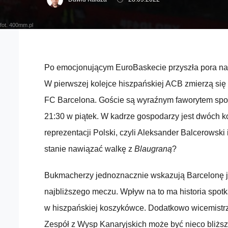
fot. 400mm.pl
Po emocjonującym EuroBaskecie przyszła pora na 
W pierwszej kolejce hiszpańskiej ACB zmierzą się
FC Barcelona. Goście są wyraźnym faworytem spotk
21:30 w piątek. W kadrze gospodarzy jest dwóch k
reprezentacji Polski, czyli Aleksander Balcerowski 
stanie nawiązać walkę z
Blaugraną
?
Bukmacherzy jednoznacznie wskazują Barcelonę 
najbliższego meczu. Wpływ na to ma historia spotk
w hiszpańskiej koszykówce. Dodatkowo wicemistr
Zespół z Wysp Kanaryjskich może być nieco bliższ