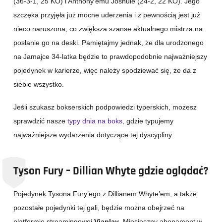
(36-3-1, 25 KO) i Anthony’emu Joshule (24-2, 22 KO). Jego
szczęka przyjęła już mocne uderzenia i z pewnością jest już
nieco naruszona, co zwiększa szanse aktualnego mistrza na
posłanie go na deski. Pamiętajmy jednak, że dla urodzonego
na Jamajce 34-latka będzie to prawdopodobnie najważniejszy
pojedynek w karierze, więc należy spodziewać się, że da z
siebie wszystko.
Jeśli szukasz bokserskich podpowiedzi typerskich, możesz
sprawdzić nasze
typy dnia na boks
, gdzie typujemy
najważniejsze wydarzenia dotyczące tej dyscypliny.
Tyson Fury – Dillian Whyte gdzie oglądać?
Pojedynek Tysona Fury’ego z Dillianem Whyte’em, a także
pozostałe pojedynki tej gali, będzie można obejrzeć na
platformie streamingowej
Viaplay
. Miesięczny abonament w