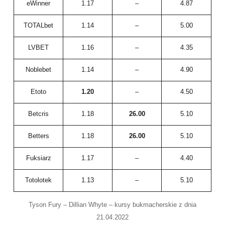
eWinner
1.17
–
4.87
TOTALbet
1.14
–
5.00
LVBET
1.16
–
4.35
Noblebet
1.14
–
4.90
Etoto
1.20
–
4.50
Betcris
1.18
26.00
5.10
Betters
1.18
26.00
5.10
Fuksiarz
1.17
–
4.40
Totolotek
1.13
–
5.10
Tyson Fury – Dillian Whyte – kursy bukmacherskie z dnia
21.04.2022