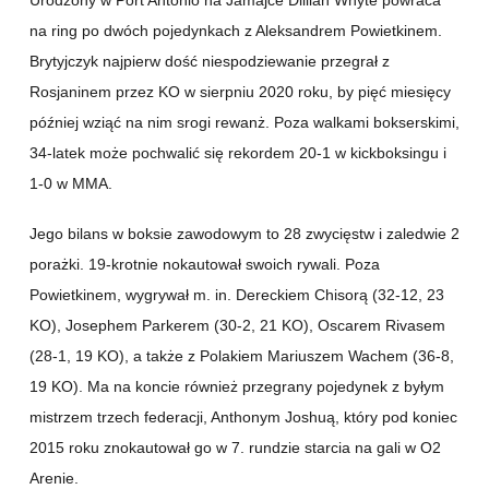
na ring po dwóch pojedynkach z Aleksandrem Powietkinem.
Brytyjczyk najpierw dość niespodziewanie przegrał z
Rosjaninem przez KO w sierpniu 2020 roku, by pięć miesięcy
później wziąć na nim srogi rewanż. Poza walkami bokserskimi,
34-latek może pochwalić się rekordem 20-1 w kickboksingu i
1-0 w MMA.
Jego bilans w boksie zawodowym to 28 zwycięstw i zaledwie 2
porażki. 19-krotnie nokautował swoich rywali. Poza
Powietkinem, wygrywał m. in. Dereckiem Chisorą (32-12, 23
KO), Josephem Parkerem (30-2, 21 KO), Oscarem Rivasem
(28-1, 19 KO), a także z Polakiem Mariuszem Wachem (36-8,
19 KO). Ma na koncie również przegrany pojedynek z byłym
mistrzem trzech federacji, Anthonym Joshuą, który pod koniec
2015 roku znokautował go w 7. rundzie starcia na gali w O2
Arenie.