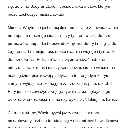
się, że „The Body Snatcher” posiada kilka atutów, którymi
może zaskoczyć mistrza świata.
Mimo iż Whyte nie jest specjalnie mobilny, to z pewnością nie
brakuje mu mocnego ciosu, a przy tym potrafi się dobrze
poruszać w ringu. Jest doświadczony, ma dobry timing, a do
tego posiada umiejętność dostosowania swojego stylu walki
do przeciwnika. Potrafi również wyprowadzać potężne
uderzenia na korpus i należy spodziewać się, że właśnie na
nich będzie opierał swoją taktykę na ten pojedynek. Tym
samym, wydaje się, że najgorszą rzeczą jaką może zrobić
Fury jest zlekceważyć swojego rywala, a pamiętając jego
wyskoki w przeszłości, nie należy wykluczyć takiej możliwości.
Z drugiej strony, Whyte bywał już w swojej karierze
nokautowany– sztuka ta udała się Aleksandrowi Powietkinowi