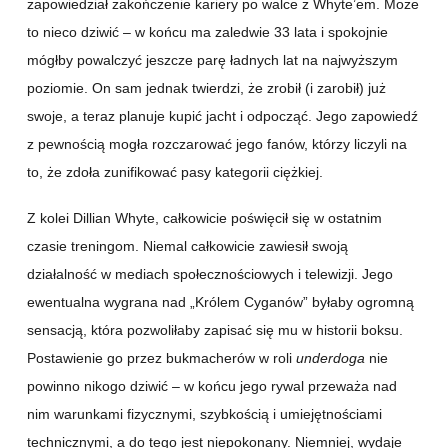
zapowiedział zakończenie kariery po walce z Whyte’em. Może
to nieco dziwić – w końcu ma zaledwie 33 lata i spokojnie
mógłby powalczyć jeszcze parę ładnych lat na najwyższym
poziomie. On sam jednak twierdzi, że zrobił (i zarobił) już
swoje, a teraz planuje kupić jacht i odpocząć. Jego zapowiedź
z pewnością mogła rozczarować jego fanów, którzy liczyli na
to, że zdoła zunifikować pasy kategorii ciężkiej.
Z kolei Dillian Whyte, całkowicie poświęcił się w ostatnim
czasie treningom. Niemal całkowicie zawiesił swoją
działalność w mediach społecznościowych i telewizji. Jego
ewentualna wygrana nad „Królem Cyganów” byłaby ogromną
sensacją, która pozwoliłaby zapisać się mu w historii boksu.
Postawienie go przez bukmacherów w roli
underdoga
nie
powinno nikogo dziwić – w końcu jego rywal przeważa nad
nim warunkami fizycznymi, szybkością i umiejętnościami
technicznymi, a do tego jest niepokonany. Niemniej, wydaje