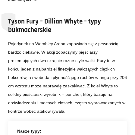
Tyson Fury – Dillian Whyte – typy
bukmacherskie
Pojedynek na Wembley Arena zapowiada się z pewnością
bardzo ciekawie. W akcji zobaczymy pięściarzy
prezentujących dwa skrajnie różne style walki. Fury to w
końcu jeden z najbardziej finezyjnie walczących ciężkich
bokserów, a swoboda i płynność jego ruchów w ringu przy 206
cm wzrostu może naprawdę zaskakiwać. Z kolei Whyte to
solidny pięściarski wyrobnik – puncher, który bazuje na
doświadczeniu i mocnych ciosach, często wyprowadzanych w
kontrze wobec ataków rywala.
Nasze typy: