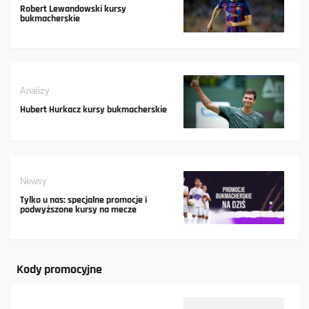
Robert Lewandowski kursy
bukmacherskie
Analizy
Hubert Hurkacz kursy bukmacherskie
Newsy
Tylko u nas: specjalne promocje i
podwyższone kursy na mecze
Kody promocyjne