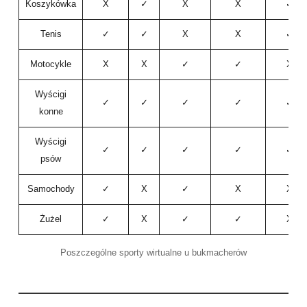
Koszykówka
X
✓
X
X
✓
Tenis
✓
✓
X
X
✓
Motocykle
X
X
✓
✓
X
Wyścigi
✓
✓
✓
✓
✓
konne
Wyścigi
✓
✓
✓
✓
✓
psów
Samochody
✓
X
✓
X
X
Żużel
✓
X
✓
✓
X
Poszczególne sporty wirtualne u bukmacherów