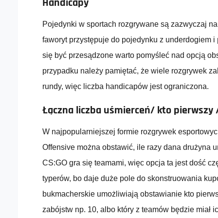
Handicapy
Pojedynki w sportach rozgrywane są zazwyczaj na
faworyt przystępuje do pojedynku z underdogiem i p
się być przesądzone warto pomyśleć nad opcją ob
przypadku należy pamiętać, że wiele rozgrywek z
rundy, więc liczba handicapów jest ograniczona.
Łączna liczba uśmierceń/ kto pierwszy /
W najpopularniejszej formie rozgrywek esportowych
Offensive można obstawić, ile razy dana drużyna 
CS:GO gra się teamami, więc opcja ta jest dość c
typerów, bo daje duże pole do skonstruowania kup
bukmacherskie umożliwiają obstawianie kto pierws
zabójstw np. 10, albo który z teamów będzie miał i