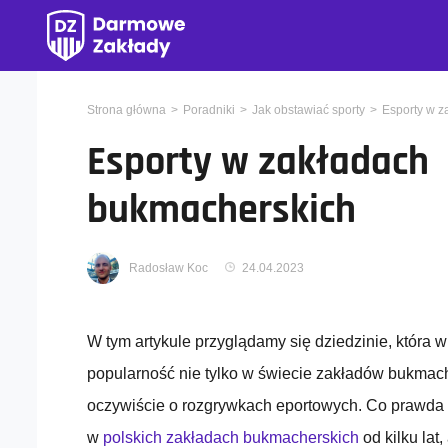
Strona główna
Poradniki
Jak obstawiać sporty
Esporty w z
Esporty w zakładach
bukmacherskich
Radosław Koc
24.04.2023
W tym artykule przyglądamy się dziedzinie, która w
popularność nie tylko w świecie zakładów bukmach
oczywiście o rozgrywkach eportowych. Co prawda 
w
polskich zakładach bukmacherskich
od kilku lat