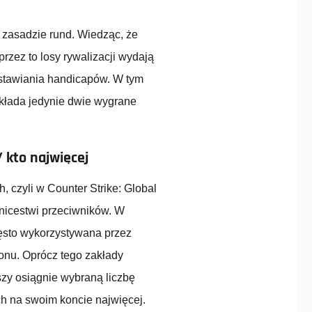
 zasadzie rund. Wiedząc, że
rzez to losy rywalizacji wydają
stawiania handicapów. W tym
akłada jedynie dwie wygrane
 kto najwięcej
, czyli w Counter Strike: Global
unicestwi przeciwników. W
zęsto wykorzystywana przez
onu. Oprócz tego zakłady
zy osiągnie wybraną liczbę
ch na swoim koncie najwięcej.