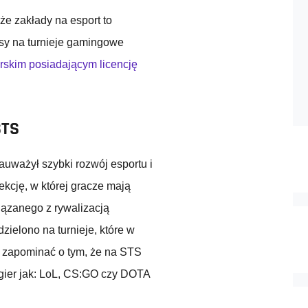
że zakłady na esport to
sy na turnieje gamingowe
rskim posiadającym licencję
STS
auważył szybki rozwój esportu i
kcję, w której gracze mają
ązanego z rywalizacją
ielono na turnieje, które w
a zapominać o tym, że na STS
 gier jak: LoL, CS:GO czy DOTA