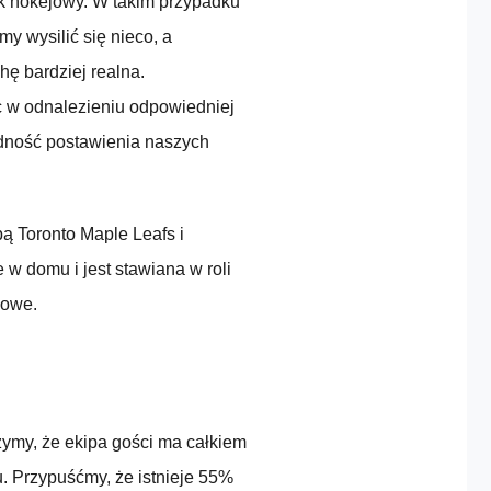
ek hokejowy. W takim przypadku
 wysilić się nieco, a
hę bardziej realna.
 w odnalezieniu odpowiedniej
dność postawienia naszych
pą Toronto Maple Leafs i
 w domu i jest stawiana w roli
kowe.
ymy, że ekipa gości ma całkiem
. Przypuśćmy, że istnieje 55%