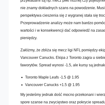
przykładami są np. mecz piłki nożnej czy pojedyn
nie znamy dokładnych szans na powodzenie. Musimy
perspektywa cieszenia się z wygranej stała się troc
Przeprowadzenie analizy może nam bardzo pomóc
wartości i w konsekwencji dać odpowiedź na zasa
pieniędzy.
Załóżmy, że zbliża się mecz ligi NFL pomiędzy eki
Vancouver Canucks. Ekipa z Toronto zagra u siebie
faworytów. Spread wynosi -1.5, ale kursy są jedna
Toronto Maple Leafs -1.5 @ 1.95
Vancouver Canucks +1.5 @ 1.95
My jesteśmy jednak dość mocno przekonani i wierz
spore szanse na zwycięstwo oraz pokrycie spreadu