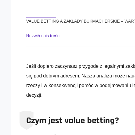
VALUE BETTING A ZAKŁADY BUKMACHERSKIE – WAR
Rozwiń spis treści
Jeśli dopiero zaczynasz przygodę z legalnymi zakł
się pod dobrym adresem. Nasza analiza może nauc
rzeczy i w konsekwencji pomóc w podejmowaniu l
decyzji.
Czym jest value betting?