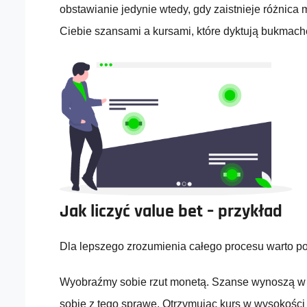
obstawianie jedynie wtedy, gdy zaistnieje różnica
Ciebie szansami a kursami, które dyktują bukmach
Jak liczyć value bet – przykład
Dla lepszego zrozumienia całego procesu warto po
Wyobraźmy sobie rzut monetą. Szanse wynoszą w t
sobie z tego sprawę. Otrzymując kurs w wysokości 