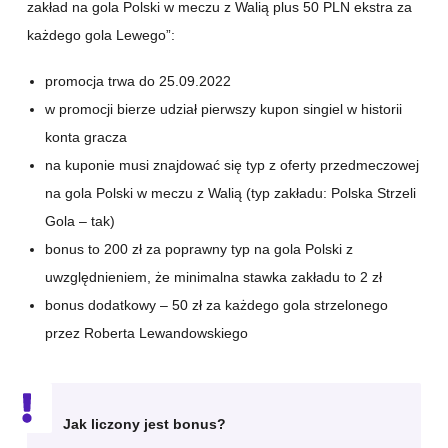
zakład na gola Polski w meczu z Walią plus 50 PLN ekstra za
każdego gola Lewego”:
promocja trwa do 25.09.2022
w promocji bierze udział pierwszy kupon singiel w historii
konta gracza
na kuponie musi znajdować się typ z oferty przedmeczowej
na gola Polski w meczu z Walią (typ zakładu: Polska Strzeli
Gola – tak)
bonus to 200 zł za poprawny typ na gola Polski z
uwzględnieniem, że minimalna stawka zakładu to 2 zł
bonus dodatkowy – 50 zł za każdego gola strzelonego
przez Roberta Lewandowskiego
Jak liczony jest bonus?