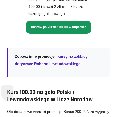
100,00 i stawki 2 zł) oraz 50 zł za
każdego gola Lewego
Obstaw po kursie 100.00 w Superbet
Zobacz inne promocje i
kursy na zakłady
dotyczące Roberta Lewandowskiego
Kurs 100.00 na gola Polski i
Lewandowskiego w Lidze Narodów
Oto dodatkowe warunki promocji „Bonus 200 PLN za wygrany