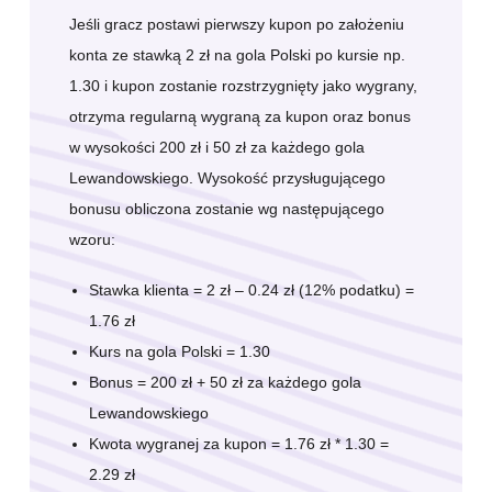
Jeśli gracz postawi pierwszy kupon po założeniu
konta ze stawką 2 zł na gola Polski po kursie np.
1.30 i kupon zostanie rozstrzygnięty jako wygrany,
otrzyma regularną wygraną za kupon oraz bonus
w wysokości 200 zł i 50 zł za każdego gola
Lewandowskiego. Wysokość przysługującego
bonusu obliczona zostanie wg następującego
wzoru:
Stawka klienta = 2 zł – 0.24 zł (12% podatku) =
1.76 zł
Kurs na gola Polski = 1.30
Bonus = 200 zł + 50 zł za każdego gola
Lewandowskiego
Kwota wygranej za kupon = 1.76 zł * 1.30 =
2.29 zł