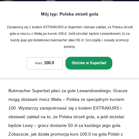
Mój typ:
Polska strzeli gola
Zarejestruj się z kodem EXTRAKURS w Superbet i obstaw zakład, że Polska strzeli
gola w meczu z Walią po kursie 100,0. Jeśli strzelać będzie Lewandowski, to za
każdy jego gol dodatkowo bukmacher płaci 50 zł. Szczegóły i zasady promocji
poniżej.
Obstaw w Superbet
100.0
kurs:
Bukmacher Superbet płaci za gole Lewandowskiego. Gracze
mogą obstawić mecz Walia – Polska ze specjalnym kursem
100. Wystarczy zarejestrować się z kodem EXTRAKURS i
obstawić zakład na to, że Polska strzeli gola, a jeśli strzelać
będzie Lewy – gracz dostanie 50 zł za każdego jego gola.
Zobaczcie, jak działa promocja kurs 100.0 na gola Polski z