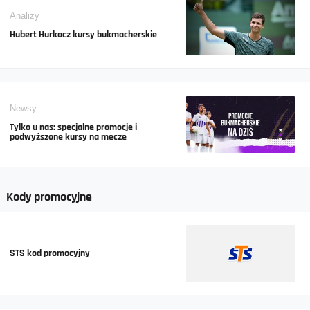
Analizy
Hubert Hurkacz kursy bukmacherskie
Newsy
Tylko u nas: specjalne promocje i
podwyższone kursy na mecze
Kody promocyjne
STS kod promocyjny