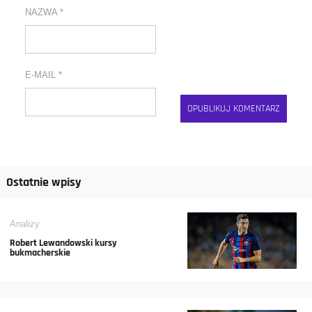
NAZWA
*
E-MAIL
*
Ostatnie wpisy
Analizy
Robert Lewandowski kursy
bukmacherskie