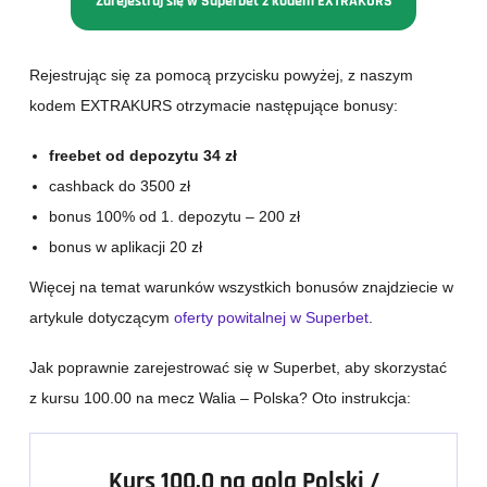
Zarejestruj się w Superbet z kodem EXTRAKURS
Rejestrując się za pomocą przycisku powyżej, z naszym
kodem EXTRAKURS otrzymacie następujące bonusy:
freebet od depozytu 34 zł
cashback do 3500 zł
bonus 100% od 1. depozytu – 200 zł
bonus w aplikacji 20 zł
Więcej na temat warunków wszystkich bonusów znajdziecie w
artykule dotyczącym
oferty powitalnej w Superbet
.
Jak poprawnie zarejestrować się w Superbet, aby skorzystać
z kursu 100.00 na mecz Walia – Polska? Oto instrukcja:
Kurs 100.0 na gola Polski /